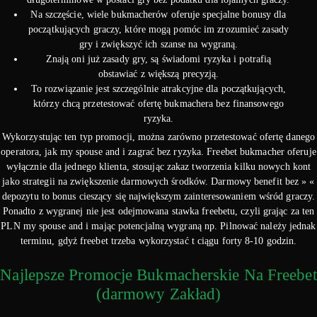
Na szczęście, wiele bukmacherów oferuje specjalne bonusy dla
początkujących graczy, które mogą pomóc im zrozumieć zasady
gry i zwiększyć ich szanse na wygraną.
Znają oni już zasady gry, są świadomi ryzyka i potrafią
obstawiać z większą precyzją.
To rozwiązanie jest szczególnie atrakcyjne dla początkujących,
którzy chcą przetestować ofertę bukmachera bez finansowego
ryzyka.
Wykorzystując ten typ promocji, można zarówno przetestować ofertę danego
operatora, jak my spouse and i zagrać bez ryzyka. Freebet bukmacher oferuje
wyłącznie dla jednego klienta, stosując zakaz tworzenia kilku nowych kont
jako strategii na zwiększenie darmowych środków. Darmowy benefit bez » «
depozytu to bonus cieszący się największym zainteresowaniem wśród graczy.
Ponadto z wygranej nie jest odejmowana stawka freebetu, czyli grając za ten
PLN my spouse and i mając potencjalną wygraną np. Pilnować należy jednak
terminu, gdyż freebet trzeba wykorzystać t ciągu forty 8-10 godzin.
Najlepsze Promocje Bukmacherskie Na Freebet
(darmowy Zakład)