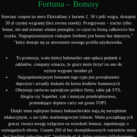
Fortuna – Bonusy
Stawiasz coupon na mecz Ekstraklasy z kursem 2. 50 i jeśli wygra, dostajesz
50 zł czystej wygranej (bez zwrotu stawki). Przegrywasz – tracisz tylko
bonus, nie und nimmer własne pieniądze, co czyni to formą całkowicie bez
ryzyka. Najpopularniejszym rodzajem freebetu jest bonus bez depozytu,”
“który dostaje się za utworzenie nowego profilu użytkownika.
To promocja, watts której bukmacher sam opłaca podatek z
zakładów, company oznacza, że gracz może liczyć no ano de
wyższe wygrane mostbet pl.
Najpopularniejszym bonusem tego typu jest powiększenie
depozytu i actually dodanie do konta środków bonusowych.
Obejmuje zarówno największe polskie firmy, takie jak STS,
Alegría czy Superbet, yak i mniejsze przedsiębiorstwa,
pretendujące dopiero carry out grona TOP5.
Dzięki temu najlepsze bonusy bukmacherskie stają się narzędziem
edukacyjnym, a nie tylko marketingowym trikiem. Wielu początkujących
graczy zwraca uwagę wyłącznie na wysokość bonusu, zapominając o
wymaganiach obrotu. Czasem 200 zł bez skomplikowanych warunków może
być bardziej opłacalne niż” “multitude of zł, które wymaga kilkukrotnego