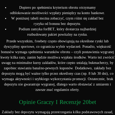
Dopiero po spełnieniu kryterium obrotu otrzymamy
odblokowanie możliwości wypłaty pieniędzy na konto bankowe.
W poniższej tabeli można zobaczyć, czym różni się zakład bez
ryzyka od bonusu bez depozytu.
Podium zamyka forBET, który dostarcza najbardziej
rozbudowany pakiet powitalny na rynku.
Przede wszystkim, freebety często obowiązują na określone rynki lub
dyscypliny sportowe, co ogranicza wybór wydarzeń. Ponadto, większość
bonusów wymaga spełnienia warunków obrotu – czyli postawienia wygranej
kwoty kilka razy, zanim będzie możliwa wypłata środków. Warto też zwrócić
uwagę na minimalne kursy zakładów, które często ustalają bukmacherzy, by
zapobiec stawianiu banalno-pewnych kuponów. Dodatkowo, zakłady bez
depozytu mogą być ważne tylko przez określony czas (np. 8 lub 30 dni), co
wymaga aktywności i szybkiego wykorzystania promocji. Ostatecznie, brak
depozytu nie gwarantuje wygranej, dlatego warto obstawiać z umiarem i
zawsze znać regulamin oferty.
Opinie Graczy I Recenzje 20bet
Zakłady bez depozytu wymagają przestrzegania kilku podstawowych zasad,