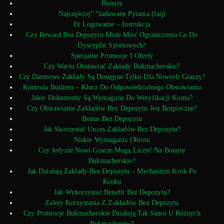
Bonusy
Najczęściej” “zadawane Pytania (faq)
Et Logowanie – Instrukcja
Czy Reward Bez Depozytu Może Mieć Ograniczenia Co Do
Dyscyplin Sportowych?
Specjalne Promocje I Oferty
Czy Warto Obstawiać Zakłady Bukmacherskie?
Czy Darmowe Zakłady Są Dostępne Tylko Dla Nowych Graczy?
Kontrola Budżetu – Klucz Do Odpowiedzialnego Obstawiania
Jakie Dokumenty Są Wymagane Do Weryfikacji Konta?
Czy Obstawianie Zakładów Bez Depozytu Jest Bezpieczne?
Bonus Bez Depozytu
Jak Skorzystać Unces Zakładów Bez Depozytu?
Niskie Wymagania Obrotu
Czy Jedynie Nowi Gracze Mogą Liczyć Na Bonusy
Bukmacherskie?
Jak Działają Zakłady Bez Depozytu – Mechanizm Krok Po
Kroku
Jak Wykorzystać Benefit Bez Depozytu?
Zalety Korzystania Z Zakładów Bez Depozytu
Czy Promocje Bukmacherskie Działają Tak Samo U Różnych
Bukmacherów?