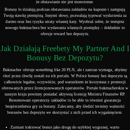
że obstawianie nie jest monotonne.
Bonusy lo działają podczas obstawiania zakładów na kuponie i zastępują
Twoją stawkę pieniężną. Innymi słowy, pozwalają typować wydarzenia za
darmo oraz bez ryzyka utraty własnej kasy. Wyobraź sobie, że testujesz
nowego bukmachera bez wydawania własnych pieniędzy – dokładnie to
oferuje reward bez depozytu.
Jak Działają Freebety My Partner And I
Bonusy Bez Depozytu?
Bukmacher oferuje something like 20 PLN, ale t zamian wymaga, abyśmy
choć przez chwilę zostali na ich portalu. W Polsce bonusy bez depozytu są
całkowicie legalne, oczywiście, pod warunkiem że korzystasz z promocji
oferowanych przez licencjonowanych operatorów. Portale bukmacherskie w
naszym kraju powinny posiadać aktywną licencję Ministra Finansów RP.
Renomowani operatorzy zakładów to be able to również gwarancja
bezpieczeństwa gry za bonusy. Zalecamy, aby śledzić terminy ważności
bonusów bez depozytu we skorzystać z nich przed ich wygaśnięciem.
Zamiast traktować bonus jako drogę do szybkiej wygranej, warto