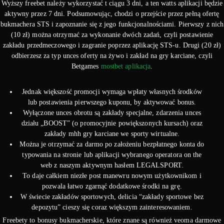
Wyższy freebet należy wykorzystać t ciągu 3 dni, a ten watts aplikacji będzie
aktywny przez 7 dni. Podsumowując, chodzi o przejście przez pełną ofertę
bukmachera STS i zapoznanie się z jego funkcjonalnościami. Pierwszy z nich
(10 zł) można otrzymać za wykonanie dwóch zadań, czyli postawienie
zakładu przedmeczowego i zagranie poprzez aplikację STS-u. Drugi (20 zł)
odbierzesz za typ unces oferty na żywo i zakład na gry karciane, czyli
Betgames
mostbet aplikacja
.
Jednak większość promocji wymaga wpłaty własnych środków
lub postawienia pierwszego kuponu, by aktywować bonus.
Wyłączone unces obrotu są zakłady specjalne, zdarzenia unces
działu „BOOST” (o promocyjnie powiększonych kursach) oraz
zakłady mhh gry karciane we sporty wirtualne.
Można je otrzymać za darmo po założeniu bezpłatnego konta do
typowania na stronie lub aplikacji wybranego operatora on the
web z naszym aktywnym hasłem LEGALSPORT.
To daje całkiem niezłe post manewru nowym użytkownikom i
pozwala łatwo zgarnąć dodatkowe środki na grę.
W świecie zakładów sportowych, delicia “zakłady sportowe bez
depozytu” cieszy się coraz większym zainteresowaniem.
Freebety to bonusy bukmacherskie, które znane są również veoma darmowe