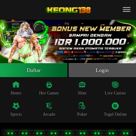
Beranda
Slot Online
Live Casino
Sportsbook
Arcade
Togel Online
Daftar
Login
Poker
Whatsapp
Home
Hot Games
Slots
Live Casino
Telegram
Sports
Arcade
Poker
Togel Online
Livechat