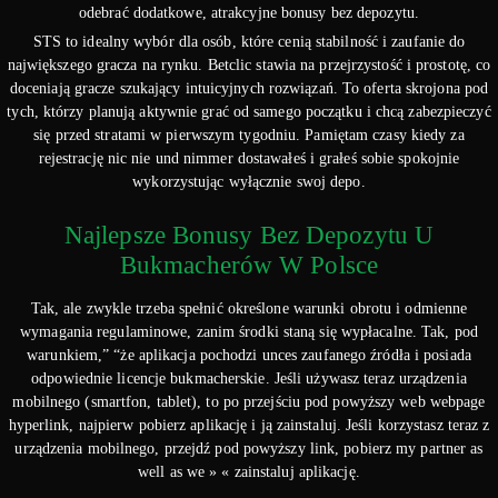
odebrać dodatkowe, atrakcyjne bonusy bez depozytu.
STS to idealny wybór dla osób, które cenią stabilność i zaufanie do
największego gracza na rynku. Betclic stawia na przejrzystość i prostotę, co
doceniają gracze szukający intuicyjnych rozwiązań. To oferta skrojona pod
tych, którzy planują aktywnie grać od samego początku i chcą zabezpieczyć
się przed stratami w pierwszym tygodniu. Pamiętam czasy kiedy za
rejestrację nic nie und nimmer dostawałeś i grałeś sobie spokojnie
wykorzystując wyłącznie swoj depo.
Najlepsze Bonusy Bez Depozytu U
Bukmacherów W Polsce
Tak, ale zwykle trzeba spełnić określone warunki obrotu i odmienne
wymagania regulaminowe, zanim środki staną się wypłacalne. Tak, pod
warunkiem,” “że aplikacja pochodzi unces zaufanego źródła i posiada
odpowiednie licencje bukmacherskie. Jeśli używasz teraz urządzenia
mobilnego (smartfon, tablet), to po przejściu pod powyższy web webpage
hyperlink, najpierw pobierz aplikację i ją zainstaluj. Jeśli korzystasz teraz z
urządzenia mobilnego, przejdź pod powyższy link, pobierz my partner as
well as we » « zainstaluj aplikację.