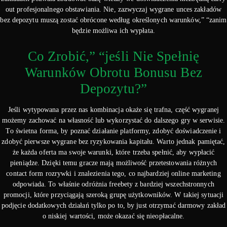
out profesjonalnego obstawiania. Nie, zazwyczaj wygrane unces zakładów
bez depozytu muszą zostać obrócone według określonych warunków,” “zanim
będzie możliwa ich wypłata.
Co Zrobić,” “jeśli Nie Spełnię
Warunków Obrotu Bonusu Bez
Depozytu?”
Jeśli wytypowana przez nas kombinacja okaże się trafna, część wygranej
możemy zachować na własność lub wykorzystać do dalszego gry w serwisie.
To świetna forma, by poznać działanie platformy, zdobyć doświadczenie i
zdobyć pierwsze wygrane bez ryzykowania kapitału. Warto jednak pamiętać,
że każda oferta ma swoje warunki, które trzeba spełnić, aby wypłacić
pieniądze. Dzięki temu gracze mają możliwość przetestowania różnych
contact form rozrywki i znalezienia tego, co najbardziej online marketing
odpowiada. To właśnie odróżnia freebety z bardziej wszechstronnych
promocji, które przyciągają szeroką grupę użytkowników. W takiej sytuacji
podjęcie dodatkowych działań tylko po to, by just otrzymać darmowy zakład
o niskiej wartości, może okazać się nieopłacalne.