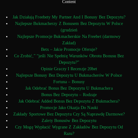
Content
Jak Działają Freebety My Partner And I Bonusy Bez Depozytu?
Najlepsze Bukmacherzy Z Bonusem Bez Depozytu W Polsce
(grudzień
Najlepsze Promocje Bukmacherskie Na Freebet (darmowy
Zakład)
Betx – Jakie Promocje Oferuje?
Co Zrobić,” “jeśli Nie Spełnię Warunków Obrotu Bonusu Bez
Depozytu?”
Opinie Graczy I Recenzje 20bet
Najlepsze Bonusy Bez Depozytu U Bukmacherów W Polsce
Fortuna – Bonusy
Jak Odebrać Bonus Bez Depozytu U Bukmachera
Bonus Bez Depozytu – Rodzaje
Jak Odebrać Added Bonus Bez Depozytu Z Bukmachera?
Promocje Jako Okazja Do Nauki
Zakłady Sportowe Bez Depozytu Czy Są Naprawdę Darmowe?
Zalety Bonusów Bez Depozytu
Czy Mogę Wypłacić Wygrane Z Zakładów Bez Depozytu Od
Razu?