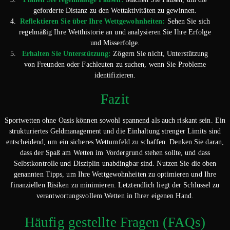
geforderte Distanz zu den Wettaktivitäten zu gewinnen.
Reflektieren Sie über Ihre Wettgewohnheiten:
Sehen Sie sich
regelmäßig Ihre Wetthistorie an und analysieren Sie Ihre Erfolge
und Misserfolge.
Erhalten Sie Unterstützung:
Zögern Sie nicht, Unterstützung
von Freunden oder Fachleuten zu suchen, wenn Sie Probleme
identifizieren.
Fazit
Sportwetten ohne Oasis können sowohl spannend als auch riskant sein. Ein
strukturiertes Geldmanagement und die Einhaltung strenger Limits sind
entscheidend, um ein sicheres Wettumfeld zu schaffen. Denken Sie daran,
dass der Spaß am Wetten im Vordergrund stehen sollte, und dass
Selbstkontrolle und Disziplin unabdingbar sind. Nutzen Sie die oben
genannten Tipps, um Ihre Wettgewohnheiten zu optimieren und Ihre
finanziellen Risiken zu minimieren. Letztendlich liegt der Schlüssel zu
verantwortungsvollem Wetten in Ihrer eigenen Hand.
Häufig gestellte Fragen (FAQs)