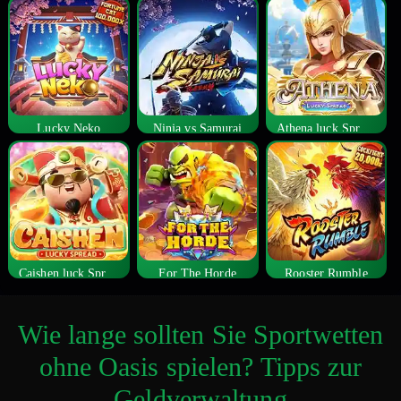
Lucky Neko
Ninja vs Samurai
Athena luck Spread
Caishen luck Spread
For The Horde
Rooster Rumble
Wie lange sollten Sie Sportwetten
ohne Oasis spielen? Tipps zur
Geldverwaltung