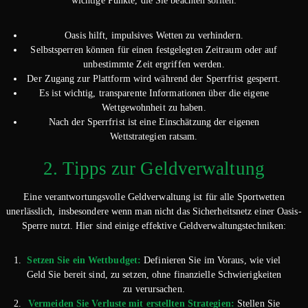
wichtige Punkte, die Sie beachten sollten:
Oasis hilft, impulsives Wetten zu verhindern.
Selbstsperren können für einen festgelegten Zeitraum oder auf
unbestimmte Zeit ergriffen werden.
Der Zugang zur Plattform wird während der Sperrfrist gesperrt.
Es ist wichtig, transparente Informationen über die eigene
Wettgewohnheit zu haben.
Nach der Sperrfrist ist eine Einschätzung der eigenen
Wettstrategien ratsam.
2. Tipps zur Geldverwaltung
Eine verantwortungsvolle Geldverwaltung ist für alle Sportwetten
unerlässlich, insbesondere wenn man nicht das Sicherheitsnetz einer Oasis-
Sperre nutzt. Hier sind einige effektive Geldverwaltungstechniken:
Setzen Sie ein Wettbudget:
Definieren Sie im Voraus, wie viel
Geld Sie bereit sind, zu setzen, ohne finanzielle Schwierigkeiten
zu verursachen.
Vermeiden Sie Verluste mit erstellten Strategien:
Stellen Sie