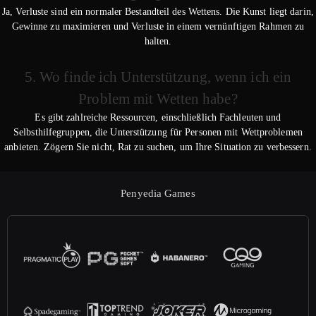
Ja, Verluste sind ein normaler Bestandteil des Wettens. Die Kunst liegt darin,
Gewinne zu maximieren und Verluste in einem vernünftigen Rahmen zu
halten.
5. Wo finde ich Unterstützung, wenn ich ein
Problem mit Wetten habe?
Es gibt zahlreiche Ressourcen, einschließlich Fachleuten und
Selbsthilfegruppen, die Unterstützung für Personen mit Wettproblemen
anbieten. Zögern Sie nicht, Rat zu suchen, um Ihre Situation zu verbessern.
Penyedia Games