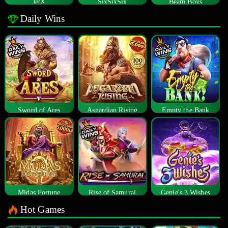
JetX
SixSixSix
Beam Boys
Daily Wins
Sword of Ares
Asgardian Rising
Empty the Bank
Midas Fortune
Rise of Samurai
Genie's 3 Wishes
Hot Games