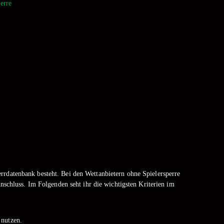
erre
rrdatenbank besteht. Bei den Wettanbietern ohne Spielersperre
schluss. Im Folgenden seht ihr die wichtigsten Kriterien im
 nutzen.