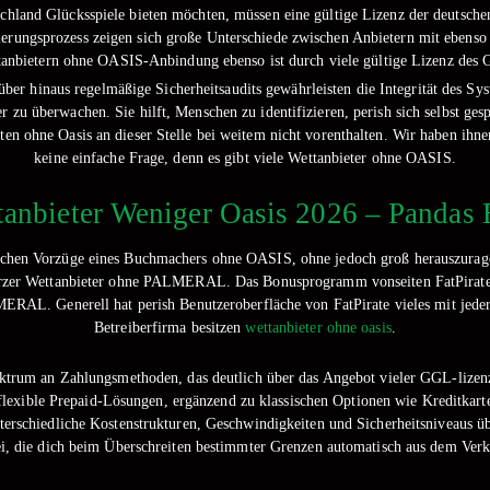
utschland Glücksspiele bieten möchten, müssen eine gültige Lizenz der deutsc
ierungsprozess zeigen sich große Unterschiede zwischen Anbietern mit ebens
tanbietern ohne OASIS-Anbindung ebenso ist durch viele gültige Lizenz des 
ber hinaus regelmäßige Sicherheitsaudits gewährleisten die Integrität des Syst
zu überwachen. Sie hilft, Menschen zu identifizieren, perish sich selbst ges
en ohne Oasis an dieser Stelle bei weitem nicht vorenthalten. Wir haben ihnen
keine einfache Frage, denn es gibt viele Wettanbieter ohne OASIS.
tanbieter Weniger Oasis 2026 – Pandas B
blichen Vorzüge eines Buchmachers ohne OASIS, ohne jedoch groß herauszurag
r kurzer Wettanbieter ohne PALMERAL. Das Bonusprogramm vonseiten FatPirate
ERAL. Generell hat perish Benutzeroberfläche von FatPirate vieles mit jede
Betreiberfirma besitzen
wettanbieter ohne oasis
.
ektrum an Zahlungsmethoden, das deutlich über das Angebot vieler GGL-lizenz
lexible Prepaid-Lösungen, ergänzend zu klassischen Optionen wie Kreditkarte
terschiedliche Kostenstrukturen, Geschwindigkeiten und Sicherheitsniveaus üb
i, die dich beim Überschreiten bestimmter Grenzen automatisch aus dem Verk