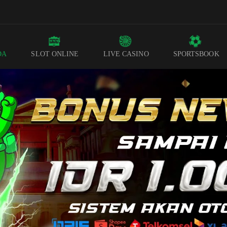
DA
SLOT ONLINE
LIVE CASINO
SPORTSBOOK