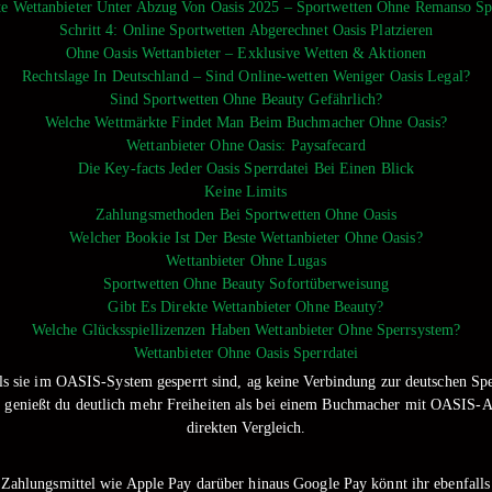
te Wettanbieter Unter Abzug Von Oasis 2025 – Sportwetten Ohne Remanso Sp
Schritt 4: Online Sportwetten Abgerechnet Oasis Platzieren
Ohne Oasis Wettanbieter – Exklusive Wetten & Aktionen
Rechtslage In Deutschland – Sind Online-wetten Weniger Oasis Legal?
Sind Sportwetten Ohne Beauty Gefährlich?
Welche Wettmärkte Findet Man Beim Buchmacher Ohne Oasis?
Wettanbieter Ohne Oasis: Paysafecard
Die Key-facts Jeder Oasis Sperrdatei Bei Einen Blick
Keine Limits
Zahlungsmethoden Bei Sportwetten Ohne Oasis
Welcher Bookie Ist Der Beste Wettanbieter Ohne Oasis?
Wettanbieter Ohne Lugas
Sportwetten Ohne Beauty Sofortüberweisung
Gibt Es Direkte Wettanbieter Ohne Beauty?
Welche Glücksspiellizenzen Haben Wettanbieter Ohne Sperrsystem?
Wettanbieter Ohne Oasis Sperrdatei
lls sie im OASIS-System gesperrt sind, ag keine Verbindung zur deutschen Spe
ig genießt du deutlich mehr Freiheiten als bei einem Buchmacher mit OASIS-An
direkten Vergleich.
Zahlungsmittel wie Apple Pay darüber hinaus Google Pay könnt ihr ebenfalls