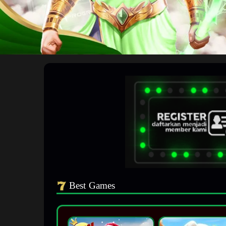
Best Games