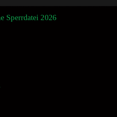
e Sperrdatei 2026
g