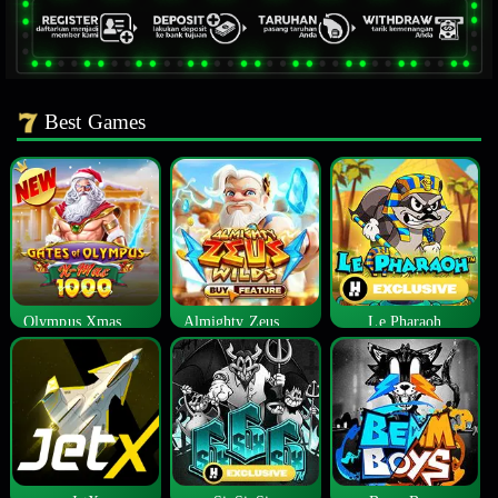
Best Games
Olympus Xmas 1000
Almighty Zeus Wilds™
Le Pharaoh