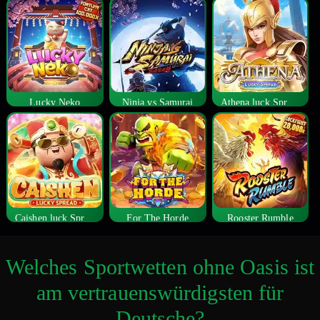
Lucky Neko
Ninja vs Samurai
Athena luck Spread
Caishen luck Spread
For The Horde
Rooster Rumble
Welches Sportwetten ohne Oasis ist
am vertrauenswürdigsten für
Deutsche?