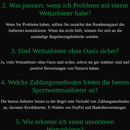
2. Was passiert, wenn ich Probleme mit einem
Wettanbieter habe?
Wenn Sie Probleme haben, sollten Sie zunächst den Kundensupport des
Anbieters kontaktieren. Wenn das nicht hilft, können Sie sich an die
zuständige Regulierungsbehörde wenden.
3. Sind Wettanbieter ohne Oasis sicher?
Ja, viele Wettanbieter ohne Oasis sind sicher, sofern sie gut etabliert sind und
positive Bewertungen von Nutzern haben.
4. Welche Zahlungsmethoden bieten die besten
Sportwettenanbieter an?
Die besten Anbieter bieten in der Regel eine Vielzahl von Zahlungsmethoden
an, darunter Kreditkarten, E-Wallets wie PayPal und Banküberweisungen.
5. Wie erkenne ich einen unseriösen
Wettanbieter?