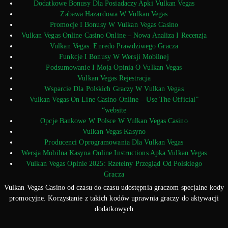
Dodatkowe Bonusy Dla Posiadaczy Apki Vulkan Vegas
Zabawa Hazardowa W Vulkan Vegas
Promocje I Bonusy W Vulkan Vegas Casino
Vulkan Vegas Online Casino Online – Nowa Analiza I Recenzja
Vulkan Vegas: Enredo Prawdziwego Gracza
Funkcje I Bonusy W Wersji Mobilnej
Podsumowanie I Moja Opinia O Vulkan Vegas
Vulkan Vegas Rejestracja
Wsparcie Dla Polskich Graczy W Vulkan Vegas
Vulkan Vegas On Line Casino Online – Use The Official”
“website
Opcje Bankowe W Polsce W Vulkan Vegas Casino
Vulkan Vegas Kasyno
Producenci Oprogramowania Dla Vulkan Vegas
Wersja Mobilna Kasyna Online Instructions Apka Vulkan Vegas
Vulkan Vegas Opinie 2025: Rzetelny Przegląd Od Polskiego
Gracza
Vulkan Vegas Casino od czasu do czasu udostępnia graczom specjalne kody
promocyjne. Korzystanie z takich kodów uprawnia graczy do aktywacji
dodatkowych