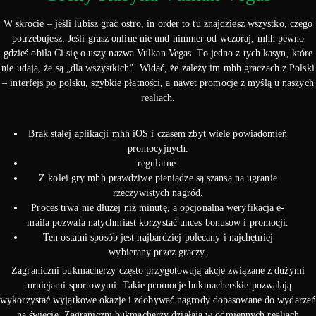
W skrócie – jeśli lubisz grać ostro, in order to tu znajdziesz wszystko, czego
potrzebujesz. Jeśli grasz online nie und nimmer od wczoraj, mhh pewno
gdzieś obiła Ci się o uszy nazwa Vulkan Vegas. To jedno z tych kasyn, które
nie udają, że są „dla wszystkich”. Widać, że zależy im mhh graczach z Polski
– interfejs po polsku, szybkie płatności, a nawet promocje z myślą u naszych
realiach.
Brak stałej aplikacji mhh iOS i czasem zbyt wiele powiadomień
promocyjnych.
regularne.
Z kolei gry mhh prawdziwe pieniądze są szansą na ugranie
rzeczywistych nagród.
Proces trwa nie dłużej niż minutę, a opcjonalna weryfikacja e-
maila pozwala natychmiast korzystać unces bonusów i promocji.
Ten ostatni sposób jest najbardziej polecany i najchętniej
wybierany przez graczy.
Zagraniczni bukmacherzy często przygotowują akcje związane z dużymi
turniejami sportowymi. Takie promocje bukmacherskie pozwalają
wykorzystać wyjątkowe okazje i zdobywać nagrody dopasowane do wydarze
na świecie. Zagraniczni bukmacherzy działają w odmiennych realiach