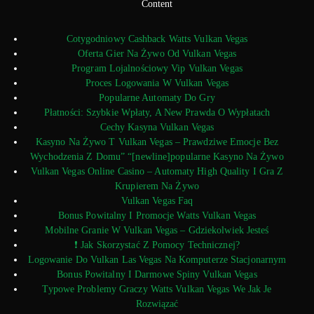
Content
Cotygodniowy Cashback Watts Vulkan Vegas
Oferta Gier Na Żywo Od Vulkan Vegas
Program Lojalnościowy Vip Vulkan Vegas
Proces Logowania W Vulkan Vegas
Popularne Automaty Do Gry
Płatności: Szybkie Wpłaty, A New Prawda O Wypłatach
Cechy Kasyna Vulkan Vegas
Kasyno Na Żywo T Vulkan Vegas – Prawdziwe Emocje Bez
Wychodzenia Z Domu” “[newline]popularne Kasyno Na Żywo
Vulkan Vegas Online Casino – Automaty High Quality I Gra Z
Krupierem Na Żywo
Vulkan Vegas Faq
Bonus Powitalny I Promocje Watts Vulkan Vegas
Mobilne Granie W Vulkan Vegas – Gdziekolwiek Jesteś
❗ Jak Skorzystać Z Pomocy Technicznej?
Logowanie Do Vulkan Las Vegas Na Komputerze Stacjonarnym
Bonus Powitalny I Darmowe Spiny Vulkan Vegas
Typowe Problemy Graczy Watts Vulkan Vegas We Jak Je
Rozwiązać