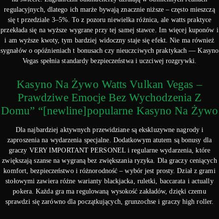
regulacyjnych, dlatego ich marże bywają znacznie niższe – często mieszczą
się t przedziale 3–5%. To z pozoru niewielka różnica, ale watts praktyce
przekłada się na wyższe wygrane przy tej samej stawce. Im więcej kuponów i
i am wyższe kwoty, tym bardziej widoczny staje się efekt. Nie ma również
sygnałów o opóźnieniach t bonusach czy nieuczciwych praktykach — Kasyno
Vegas spełnia standardy bezpieczeństwa i uczciwej rozgrywki.
Kasyno Na Żywo Watts Vulkan Vegas –
Prawdziwe Emocje Bez Wychodzenia Z
Domu” “[newline]popularne Kasyno Na Żywo
Dla najbardziej aktywnych przewidziane są ekskluzywne nagrody i
zaproszenia na wydarzenia specjalne. Dodatkowym atutem są bonusy dla
graczy VERY IMPORTANT PERSONEL i regularne wydarzenia, które
zwiększają szanse na wygraną bez zwiększania ryzyka. Dla graczy ceniących
komfort, bezpieczeństwo i różnorodność – wybór jest prosty. Dział z grami
stołowymi zawiera różne warianty blackjacka, ruletki, baccarata i actually
pokera. Każda gra ma regulowaną wysokość zakładów, dzięki czemu
sprawdzi się zarówno dla początkujących, grunzochse i graczy high roller.