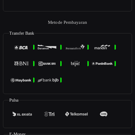
Metode Pembayaran
Transfer Bank
Pulsa
E-Money