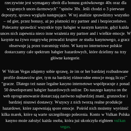
rzeczywiste jest wymagany obrót dla bonusu gotówkowego 40x oraz dla
wygranych unces darmowych” “spinów 30x. Jeśli chodzi o 3 pierwsze
depozyty, sprawa wygląda następująco. W tej analizie sprawdzimy wszystko
– od gier, przez bonusy, aż po płatności my partner and i bezpieczeństwo.
Polecamy sprawdzić wszystkie typy habgier w naszym kasynie, gdyż każda
unces nich zapewnia nieco inne wrażenia my partner and i wielkie emocje. W
kasynie na żywo rozgrywkę prowadzi krupier ze studia kasynowego, a gracz
obserwuje ją przez transmisję video. W kasyno internetowe polskie
dostarczamy całe spektrum habgier hazardowych, które dzielimy na trzy
główne kategorie.
W Vulcan Vegas zdajemy sobie sprawę, że im or her bardziej rozbudowane
profile dostawców gier, tym na bardziej różnorodne emocje mogą liczyć”
“gracze. Dlatego też nasze legalne kasyno internetowe współpracuje z ponad
50 deweloperami habgier hazardowych online. Do naszego kasyna on the
web oprogramowanie dostarczają zarówno najbardziej znani, grunzochse i
bardziej niszowi dostawcy. Wszyscy z nich tworzą realne produkcje
hazardowe, które zapewniają spore emocje. Pośród nich możemy wyróżnić
kilka marek, które są warte szczególnego polecenia. Konto w Vulkan Polska
kasyno może założyć każda osoba, która już ukończyła eighteen
vulkan
vegas
.