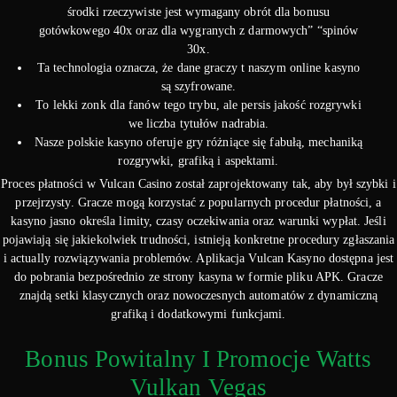
środki rzeczywiste jest wymagany obrót dla bonusu
gotówkowego 40x oraz dla wygranych z darmowych” “spinów
30x.
Ta technologia oznacza, że dane graczy t naszym online kasyno
są szyfrowane.
To lekki zonk dla fanów tego trybu, ale persis jakość rozgrywki
we liczba tytułów nadrabia.
Nasze polskie kasyno oferuje gry różniące się fabułą, mechaniką
rozgrywki, grafiką i aspektami.
Proces płatności w Vulcan Casino został zaprojektowany tak, aby był szybki i
przejrzysty. Gracze mogą korzystać z popularnych procedur płatności, a
kasyno jasno określa limity, czasy oczekiwania oraz warunki wypłat. Jeśli
pojawiają się jakiekolwiek trudności, istnieją konkretne procedury zgłaszania
i actually rozwiązywania problemów. Aplikacja Vulcan Kasyno dostępna jest
do pobrania bezpośrednio ze strony kasyna w formie pliku APK. Gracze
znajdą setki klasycznych oraz nowoczesnych automatów z dynamiczną
grafiką i dodatkowymi funkcjami.
Bonus Powitalny I Promocje Watts
Vulkan Vegas