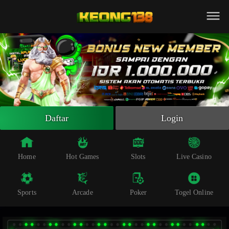
Beranda
Slot Online
Live Casino
Sportsbook
Arcade
Togel Online
Daftar
Login
Poker
Whatsapp
Home
Hot Games
Slots
Live Casino
Telegram
Sports
Arcade
Poker
Togel Online
Livechat