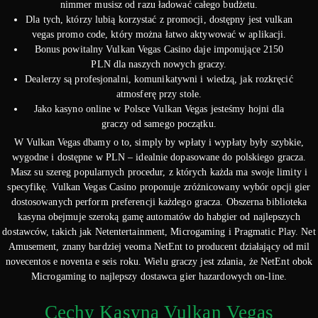
nimmer musisz od razu ładować całego budżetu.
Dla tych, którzy lubią korzystać z promocji, dostępny jest vulkan
vegas promo code, który można łatwo aktywować w aplikacji.
Bonus powitalny Vulkan Vegas Casino daje imponujące 2150
PLN dla naszych nowych graczy.
Dealerzy są profesjonalni, komunikatywni i wiedzą, jak rozkręcić
atmosferę przy stole.
Jako kasyno online w Polsce Vulkan Vegas jesteśmy hojni dla
graczy od samego początku.
W Vulkan Vegas dbamy o to, simply by wpłaty i wypłaty były szybkie,
wygodne i dostępne w PLN – idealnie dopasowane do polskiego gracza.
Masz su szereg popularnych procedur, z których każda ma swoje limity i
specyfikę. Vulkan Vegas Casino proponuje zróżnicowany wybór opcji gier
dostosowanych perform preferencji każdego gracza. Obszerna biblioteka
kasyna obejmuje szeroką gamę automatów do habgier od najlepszych
dostawców, takich jak Netentertainment, Microgaming i Pragmatic Play. Net
Amusement, znany bardziej veoma NetEnt to producent działający od mil
novecentos e noventa e seis roku. Wielu graczy jest zdania, że NetEnt obok
Microgaming to najlepszy dostawca gier hazardowych on-line.
Cechy Kasyna Vulkan Vegas