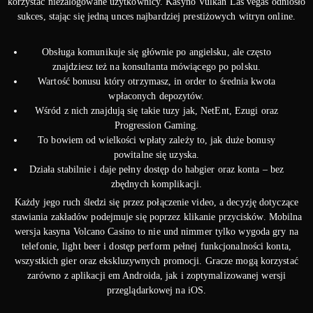
korzystać niezalogowane użytkownicy. Kasyno Vulkan Las vegas odniosło
sukces, stając się jedną unces najbardziej prestiżowych witryn online.
Obsługa komunikuje się głównie po angielsku, ale często
znajdziesz też na konsultanta mówiącego po polsku.
Wartość bonusu który otrzymasz, in order to średnia kwota
wpłaconych depozytów.
Wśród z nich znajdują się takie tuzy jak, NetEnt, Ezugi oraz
Progression Gaming.
To bowiem od wielkości wpłaty zależy to, jak duże bonusy
powitalne się uzyska.
Działa stabilnie i daje pełny dostęp do habgier oraz konta – bez
zbędnych komplikacji.
Każdy jego ruch śledzi się przez połączenie video, a decyzję dotyczące
stawiania zakładów podejmuje się poprzez klikanie przycisków. Mobilna
wersja kasyna Volcano Casino to nie und nimmer tylko wygoda gry na
telefonie, light beer i dostęp perform pełnej funkcjonalności konta,
wszystkich gier oraz ekskluzywnych promocji. Gracze mogą korzystać
zarówno z aplikacji em Androida, jak i zoptymalizowanej wersji
przeglądarkowej na iOS.