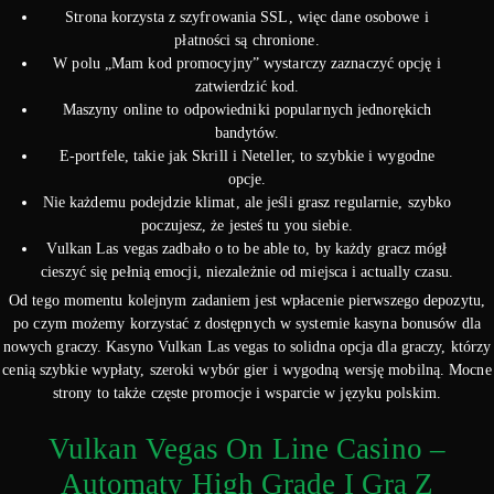
Strona korzysta z szyfrowania SSL, więc dane osobowe i
płatności są chronione.
W polu „Mam kod promocyjny” wystarczy zaznaczyć opcję i
zatwierdzić kod.
Maszyny online to odpowiedniki popularnych jednorękich
bandytów.
E-portfele, takie jak Skrill i Neteller, to szybkie i wygodne
opcje.
Nie każdemu podejdzie klimat, ale jeśli grasz regularnie, szybko
poczujesz, że jesteś tu you siebie.
Vulkan Las vegas zadbało o to be able to, by każdy gracz mógł
cieszyć się pełnią emocji, niezależnie od miejsca i actually czasu.
Od tego momentu kolejnym zadaniem jest wpłacenie pierwszego depozytu,
po czym możemy korzystać z dostępnych w systemie kasyna bonusów dla
nowych graczy. Kasyno Vulkan Las vegas to solidna opcja dla graczy, którzy
cenią szybkie wypłaty, szeroki wybór gier i wygodną wersję mobilną. Mocne
strony to także częste promocje i wsparcie w języku polskim.
Vulkan Vegas On Line Casino –
Automaty High Grade I Gra Z