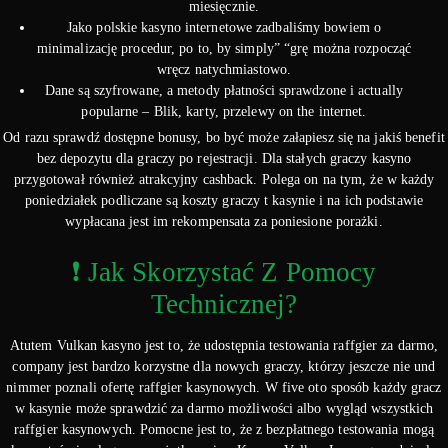
miesięcznie.
Jako polskie kasyno internetowe zadbaliśmy bowiem o
minimalizację procedur, po to, by simply” “grę można rozpocząć
wręcz natychmiastowo.
Dane są szyfrowane, a metody płatności sprawdzone i actually
popularne – Blik, karty, przelewy on the internet.
Od razu sprawdź dostępne bonusy, bo być może załapiesz się na jakiś benefit
bez depozytu dla graczy po rejestracji. Dla stałych graczy kasyno
przygotował również atrakcyjny cashback. Polega on na tym, że w każdy
poniedziałek podliczane są koszty graczy t kasynie i na ich podstawie
wypłacana jest im rekompensata za poniesione porażki.
❗ Jak Skorzystać Z Pomocy
Technicznej?
Atutem Vulkan kasyno jest to, że udostępnia testowania raffgier za darmo,
company jest bardzo korzystne dla nowych graczy, którzy jeszcze nie und
nimmer poznali ofertę raffgier kasynowych. W five oto sposób każdy gracz
w kasynie może sprawdzić za darmo możliwości albo wygląd wszystkich
raffgier kasynowych. Pomocne jest to, że z bezpłatnego testowania mogą