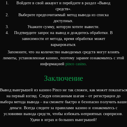
Войдите в свой аккаунт и перейдите в раздел «Вывод
средств».
Выберите предпочитаемый метод вывода из списка
доступных.
Укажите сумму, которую хотите вывести.
Подтвердите запрос на вывод и дождитесь обработки. В
зависимости от метода, время обработки может
варьироваться.
Запомните, что на количество выводимых средств могут влиять
лимиты, установленные казино, поэтому заранее ознакомьтесь с этой
информацией
pinco casino
.
Заключение
Вывод выигрышей из казино Pinco не так сложен, как может показаться
на первый взгляд. Следуя описанным шагам – от регистрации до
выбора метода вывода – вы сможете быстро и безопасно получить ваши
деньги. Всегда следите за правилами казино и ознакомьтесь с
условиями вывода средств, чтобы избежать неприятных сюрпризов.
Удачи в играх и больших выигрышей!