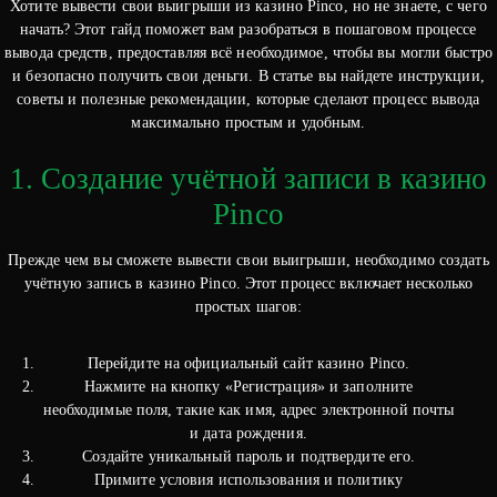
Хотите вывести свои выигрыши из казино Pinco, но не знаете, с чего
начать? Этот гайд поможет вам разобраться в пошаговом процессе
вывода средств, предоставляя всё необходимое, чтобы вы могли быстро
и безопасно получить свои деньги. В статье вы найдете инструкции,
советы и полезные рекомендации, которые сделают процесс вывода
максимально простым и удобным.
1. Создание учётной записи в казино
Pinco
Прежде чем вы сможете вывести свои выигрыши, необходимо создать
учётную запись в казино Pinco. Этот процесс включает несколько
простых шагов:
Перейдите на официальный сайт казино Pinco.
Нажмите на кнопку «Регистрация» и заполните
необходимые поля, такие как имя, адрес электронной почты
и дата рождения.
Создайте уникальный пароль и подтвердите его.
Примите условия использования и политику