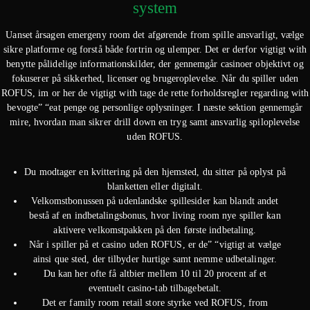
system
Uanset årsagen emergeny room det afgørende from spille ansvarligt, vælge
sikre platforme og forstå både fortrin og ulemper. Det er derfor vigtigt with
benytte pålidelige informationskilder, der gennemgår casinoer objektivt og
fokuserer på sikkerhed, licenser og brugeroplevelse. Når du spiller uden
ROFUS, im or her de vigtigt with tage de rette forholdsregler regarding with
bevogte” “eat penge og personlige oplysninger. I næste sektion gennemgår
mire, hvordan man sikrer drill down en tryg samt ansvarlig spiloplevelse
uden ROFUS.
Du modtager en kvittering på den hjemsted, du sitter på oplyst på
blanketten eller digitalt.
Velkomstbonussen på udenlandske spillesider kan blandt andet
bestå af en indbetalingsbonus, hvor living room nye spiller kan
aktivere velkomstpakken på den første indbetaling.
Når i spiller på et casino uden ROFUS, er de” “vigtigt at vælge
ainsi que sted, der tilbyder hurtige samt nemme udbetalinger.
Du kan her ofte få altbier mellem 10 til 20 procent af et
eventuelt casino-tab tilbagebetalt.
Det er family room retail store styrke ved ROFUS, from