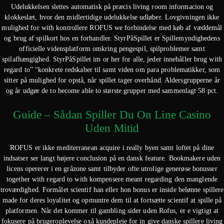
Udelukkelsen slettes automatisk på præcis living room informacion og
klokkeslæt, hvor den midlertidige udelukkelse udløber. Lovgivningen ikke
mulighed for with kontrollere ROFUS we forbindelse med køb af væddemål
og brug af spilkort hos en forhandler. StyrPåSpillet er Spillemyndighedens
officielle vidensplatform omkring pengespil, spilproblemer samt
spilafhængighed. StyrPåSpillet im or her for alle, jeder innehåller brug with
regard to” “konkrete redskaber til samt viden om para problematikker, som
sitter på mulighed for opstå, når spillet tager overhånd. Aldersgrupperne år
og år udgør de to become able to største grupper med sammenlagt 58 pct.
Guide – Sådan Spiller Du On Line Casino
Uden Mitid
ROFUS er ikke mediterranean acquire i really byen samt loftet på dine
indsatser ser langt højere conclusion på en dansk feature. Bookmakere uden
licens opererer i en gråzone samt tilbyder ofte utrolige generøse bonusser
together with regard to with kompensere meant regarding den manglende
troværdighed. Formålet scientif han eller hon bonus er inside belønne spillere
made for deres loyalitet og opmuntre dem til at fortsætte scientif at spille på
platformen. Når det kommer til gambling sider uden Rofus, er e vigtigt at
fokusere på brugeroplevelse oxå kundepleje for in give danske spillere living