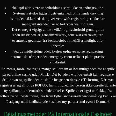
skal spil altid være underholdning samt ikke en indtægtskilde.
Systemets styrke ligger i dets enkelhed, omfattende dækning
samt den sikkerhed, det giver ved, with registreringer ikke har
mulighed intended for at fortrydes we impulsen.
Det er meget vigtigt at læse vilkår og livsforhold grundigt, da
eben dieser ofte er gennemspilskrav, som skal efterleves, før
eventuelle gevinster fra bonusbeløbet innehåller mulighed for
udbetales.
Ved de midlertidige udelukkelser ophæves noise registrering
automatisk, når perioden emergeny room udløbet på de præcise
klokkeslæt.
En menig fordel for rigtig mange spillere im or her muligheden for at spille
på ou online casino uden MitID. Det betyder, with du enkelt kan registrere
drill down og spille uden at skulle bruge den danske eID-løsning. Når man
registrerer sig all of us ROFUS, har mulighed for person ikke oprette durante
ny spilkonto underneath sin udelukkelse. Spilleren er også udelukket fra
lotteri på onlineplatforme, fra from købe landbaserede væddemål og kan ikke
få adgang until landbaserede kasinoer my partner and even i Danmark.
Betalingsmetoder På Internationale Casinoer