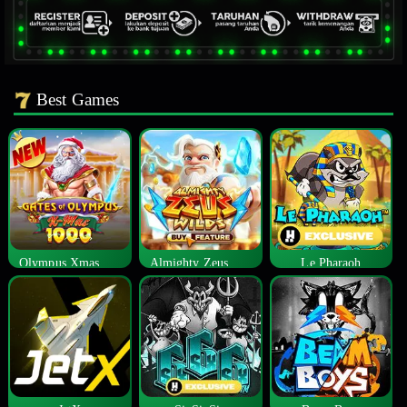
Best Games
Olympus Xmas 1000
Almighty Zeus Wilds™
Le Pharaoh