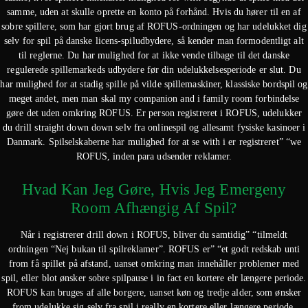
samme, uden at skulle oprette en konto på forhånd. Hvis du hører til en af
sobre spillere, som har gjort brug af ROFUS-ordningen og har udelukket dig
selv for spil på danske licens-spiludbydere, så kender man formodentligt alt
til reglerne. Du har mulighed for at ikke vende tilbage til det danske
regulerede spillemarkeds udbydere før din udelukkelsesperiode er slut. Du
har mulighed for at stadig spille på vilde spillemaskiner, klassiske bordspil og
meget andet, men man skal my companion and i family room forbindelse
gøre det uden omkring ROFUS. Er person registreret i ROFUS, udelukker
du drill straight down down selv fra onlinespil og allesamt fysiske kasinoer i
Danmark. Spilselskaberne har mulighed for at se with i er registreret” “we
ROFUS, inden para udsender reklamer.
Hvad Kan Jeg Gøre, Hvis Jeg Emergeny
Room Afhængig Af Spil?
Når i registrerer drill down i ROFUS, bliver du samtidig” “tilmeldt
ordningen “Nej bukan til spilreklamer”. ROFUS er” “et godt redskab unti
from få spillet på afstand, uanset omkring man innehåller problemer med
spil, eller blot ønsker sobre spilpause i in fact en kortere elr længere periode.
ROFUS kan bruges af alle borgere, uanset køn og tredje alder, som ønsker
from udelukke sig selv fra spil i really en kortere eller længere periode.