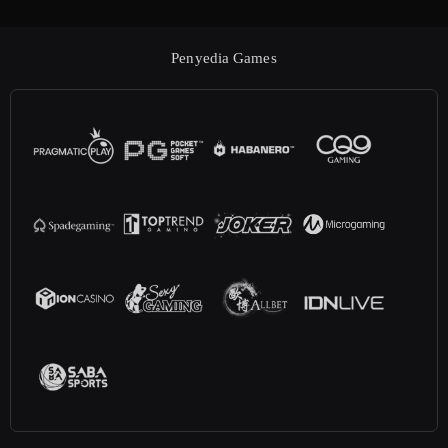
Penyedia Games