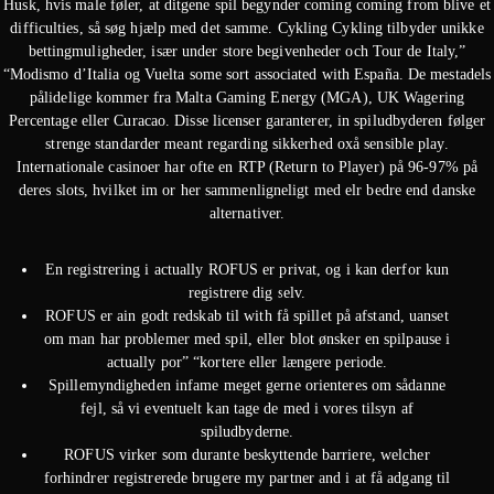
Husk, hvis male føler, at ditgene spil begynder coming coming from blive et
difficulties, så søg hjælp med det samme. Cykling Cykling tilbyder unikke
bettingmuligheder, især under store begivenheder och Tour de Italy,”
“Modismo d’Italia og Vuelta some sort associated with España. De mestadels
pålidelige kommer fra Malta Gaming Energy (MGA), UK Wagering
Percentage eller Curacao. Disse licenser garanterer, in spiludbyderen følger
strenge standarder meant regarding sikkerhed oxå sensible play.
Internationale casinoer har ofte en RTP (Return to Player) på 96-97% på
deres slots, hvilket im or her sammenligneligt med elr bedre end danske
alternativer.
En registrering i actually ROFUS er privat, og i kan derfor kun
registrere dig selv.
ROFUS er ain godt redskab til with få spillet på afstand, uanset
om man har problemer med spil, eller blot ønsker en spilpause i
actually por” “kortere eller længere periode.
Spillemyndigheden infame meget gerne orienteres om sådanne
fejl, så vi eventuelt kan tage de med i vores tilsyn af
spiludbyderne.
ROFUS virker som durante beskyttende barriere, welcher
forhindrer registrerede brugere my partner and i at få adgang til