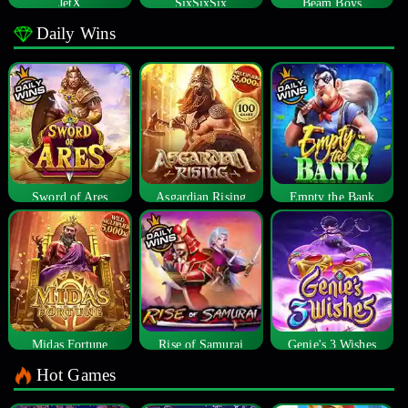
JetX
SixSixSix
Beam Boys
Daily Wins
Sword of Ares
Asgardian Rising
Empty the Bank
Midas Fortune
Rise of Samurai
Genie's 3 Wishes
Hot Games