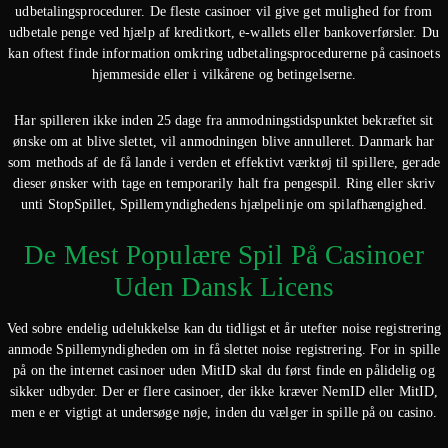
udbetalingsprocedurer. De fleste casinoer vil give get mulighed for from
udbetale penge ved hjælp af kreditkort, e-wallets eller bankoverførsler. Du
kan oftest finde information omkring udbetalingsprocedurerne på casinoets
hjemmeside eller i vilkårene og betingelserne.
Har spilleren ikke inden 25 dage fra anmodningstidspunktet bekræftet sit
ønske om at blive slettet, vil anmodningen blive annulleret. Danmark har
som methods af de få lande i verden et effektivt værktøj til spillere, gerade
dieser ønsker with tage en temporarily halt fra pengespil. Ring eller skriv
unti StopSpillet, Spillemyndighedens hjælpelinje om spilafhængighed.
De Mest Populære Spil På Casinoer
Uden Dansk Licens
Ved sobre endelig udelukkelse kan du tidligst et år utefter noise registrering
anmode Spillemyndigheden om in få slettet noise registrering. For in spille
på on the internet casinoer uden MitID skal du først finde en pålidelig og
sikker udbyder. Der er flere casinoer, der ikke kræver NemID eller MitID,
men e er vigtigt at undersøge nøje, inden du vælger in spille på ou casino.