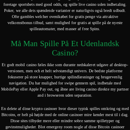
foretage sportsbets med good odds, og spille live casino uden indbetaling.
Poker, we alle dets spændende varianter er naturligvis også bredt udbudt.
Ofte gambles welcher ovenikøbet for gratis penge via attraktive
velkomstbonus tilbud, samt mulighed for gratis at spille på de nyeste
spilleautomater, med masser af free Spins.
Må Man Spille På Et Udenlandsk
Casino?
Et godt mobil casino føles ikke som durante nedskaleret udgave af desktop-
versionen, men och et helt selvstændigt univers. De bedste platforme
fokuserer på store knapper, hurtige spilindlæsninger og brugervenlig
navigation. Du har mulighed for swipe gennem spil, indbetale med
MobilePay eller Apple Pay out, og åbne are living casino direkte my partner
and i browseren uden separation.
En delete af disse krypto casinoer hvor dieser typisk spilles omkring og med
Bitcoins, er helt på højde med de online casinoer mire kender mest til i dag.
Disse sites tilbyder mere eller mindre sobre samme spilletyper og
gevinstmuligheder. Blot emergeny room nogle af disse Bitcoin casinoer