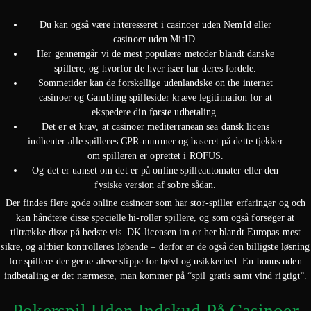
Du kan også være interesseret i casinoer uden NemId eller
casinoer uden MitID.
Her gennemgår vi de mest populære metoder blandt danske
spillere, og hvorfor de hver især har deres fordele.
Sommetider kan de forskellige udenlandske on the internet
casinoer og Gambling spillesider kræve legitimation for at
ekspedere din første udbetaling.
Det er et krav, at casinoer mediterranean sea dansk licens
indhenter alle spilleres CPR-nummer og baseret på dette tjekker
om spilleren er oprettet i ROFUS.
Og det er uanset om det er på online spilleautomater eller den
fysiske version af sobre sådan.
Der findes flere gode online casinoer som har stor-spiller erfaringer og och
kan håndtere disse specielle hi-roller spillere, og som også forsøger at
tiltrække disse på bedste vis. DK-licensen im or her blandt Europas mest
sikre, og altbier kontrolleres løbende – derfor er de også den billigste løsning
for spillere der gerne aleve slippe for bøvl og usikkerhed. En bonus uden
indbetaling er det nærmeste, man kommer på “spil gratis samt vind rigtigt”.