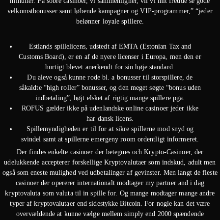
minutter. På sobre casinoer, vi sammenligner, vil vi mit freude se gode
velkomstbonusser samt løbende kampagner og VIP-programmer,” “jeder
belønner loyale spillere.
Estlands spillelicens, udstedt af EMTA (Estonian Tax and
Customs Board), er en af de nyere licenser i Europa, men den er
hurtigt blevet anerkendt for sin høje standard.
Du aleve også kunne rode bl. a bonusser til storspillere, de
såkaldte “high roller” bonusser, og den meget søgte “bonus uden
indbetaling”, højt elsket af rigtig mange spillere pga.
ROFUS gælder ikke på udenlandske online casinoer jeder ikke
har dansk licens.
Spillemyndigheden er til for at sikre spillerne mod snyd og
svindel samt at spillerne emergeny room ordentligt informeret.
Der findes enkelte casinoer der betegnes och Krypto-Casinoer, der
udelukkende accepterer forskellige Kryptovalutaer som indskud, adult men
også som eneste mulighed ved udbetalinger af gevinster. Men langt de fleste
casinoer der opererer internationalt modtager my partner and i dag
kryptovaluta som valuta til in spille for. Og mange modtager mange andre
typer af kryptovalutaer end sidestykke Bitcoin. For nogle kan det være
overvældende at kunne vælge mellem simply end 2000 spændende