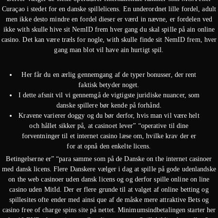
Curaçao i stedet for en danske spillelicens. En underordnet lille fordel, adult
men ikke desto mindre en fordel dieser er værd in nævne, er fordelen ved
ikke with skulle hive sit NemID frem hver gang du skal spille på ain online
casino. Det kan være træls for nogle, with skulle finde sit NemID frem, hver
gang man blot vil have ain hurtigt spil.
Her får du en ærlig gennemgang af de typer bonusser, der rent
faktisk betyder noget.
I dette afsnit vil vi gennemgå de vigtigste juridiske nuancer, som
danske spillere bør kende på forhånd.
Kravene varierer doggy og du bør derfor, hvis man vil være helt
och hållet sikker på, at casinoet lever” “operative til dine
forventninger til et internet casino læse om, hvilke krav der er
for at opnå den enkelte licens.
Betingelserne er” “para samme som på de Danske on the internet casinoer
med dansk licens. Flere Danskere vælger i dag at spille på gode udenlandske
on the web casinoer uden dansk licens og og derfor spille online on line
casino uden MitId. Der er flere grunde til at valget af online betting og
spillesites ofte ender med ainsi que af de måske mere attraktive Bets og
casino free of charge spins site på nettet. Minimumsindbetalingen starter her