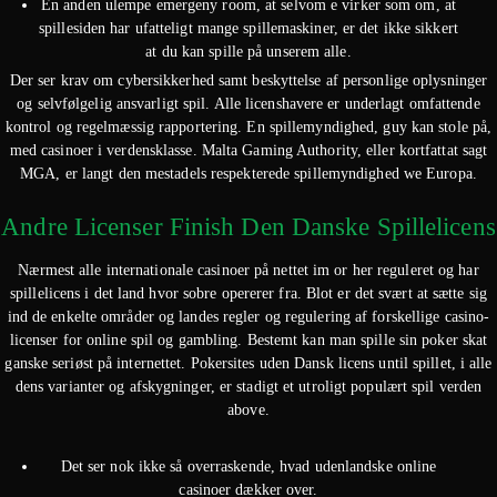
En anden ulempe emergeny room, at selvom e virker som om, at
spillesiden har ufatteligt mange spillemaskiner, er det ikke sikkert
at du kan spille på unserem alle.
Der ser krav om cybersikkerhed samt beskyttelse af personlige oplysninger
og selvfølgelig ansvarligt spil. Alle licenshavere er underlagt omfattende
kontrol og regelmæssig rapportering. En spillemyndighed, guy kan stole på,
med casinoer i verdensklasse. Malta Gaming Authority, eller kortfattat sagt
MGA, er langt den mestadels respekterede spillemyndighed we Europa.
Andre Licenser Finish Den Danske Spillelicens
Nærmest alle internationale casinoer på nettet im or her reguleret og har
spillelicens i det land hvor sobre opererer fra. Blot er det svært at sætte sig
ind de enkelte områder og landes regler og regulering af forskellige casino-
licenser for online spil og gambling. Bestemt kan man spille sin poker skat
ganske seriøst på internettet. Pokersites uden Dansk licens until spillet, i alle
dens varianter og afskygninger, er stadigt et utroligt populært spil verden
above.
Det ser nok ikke så overraskende, hvad udenlandske online
casinoer dækker over.