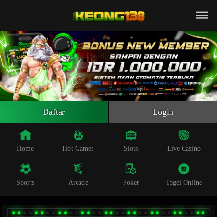
Beranda
Slot Online
Live Casino
Sportsbook
Arcade
Togel Online
Daftar
Login
Poker
Whatsapp
Home
Hot Games
Slots
Live Casino
Telegram
Sports
Arcade
Poker
Togel Online
Livechat