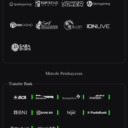
Metode Pembayaran
Transfer Bank