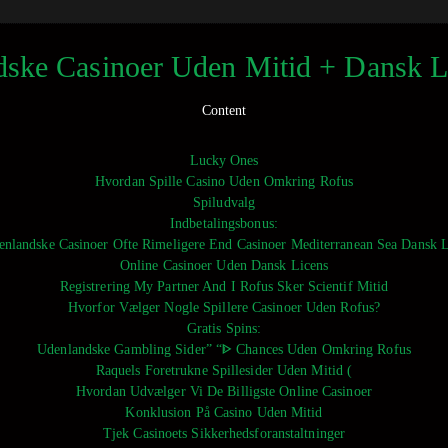
dske Casinoer Uden Mitid + Dansk 
Content
Lucky Ones
Hvordan Spille Casino Uden Omkring Rofus
Spiludvalg
Indbetalingsbonus:
enlandske Casinoer Ofte Rimeligere End Casinoer Mediterranean Sea Dansk L
Online Casinoer Uden Dansk Licens
Registrering My Partner And I Rofus Sker Scientif Mitid
Hvorfor Vælger Nogle Spillere Casinoer Uden Rofus?
Gratis Spins:
Udenlandske Gambling Sider” “ᐈ Chances Uden Omkring Rofus
Raquels Foretrukne Spillesider Uden Mitid (
Hvordan Udvælger Vi De Billigste Online Casinoer
Konklusion På Casino Uden Mitid
Tjek Casinoets Sikkerhedsforanstaltninger