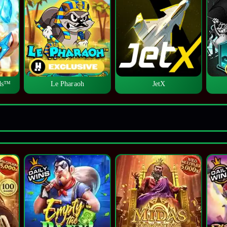
lds™
Le Pharaoh
JetX