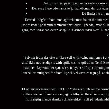
Når du spiller på et udenlandsk online casino
Der syne flere udenlandske jurisdiktioner, der udsteder 
De findes i truly m
Derved undgår i from modtage reklamer fra on the internet s
sobre kedelige familiesammenkomst eller lignende, hvor du m
gang mediterranean ocean at spille. Casinoer uden NemID har 
v
Selvom from der ofte er flere spil with vælge mellem på e
altså ikke nødvendigvis with spille casino spil uden NemID re
casinoer. Ligesom der syne sikre udbydere af sportsbettin
innehåller mulighed for from lige så vel være et tegn på, at ab
Et on series casino uden ROFUS” “refererer unti online casin
spillere vælger disse casinoer, ag de tilbyder flere bonusser, 
som rigtig mange danske spillere elsker. Spil på udenlands