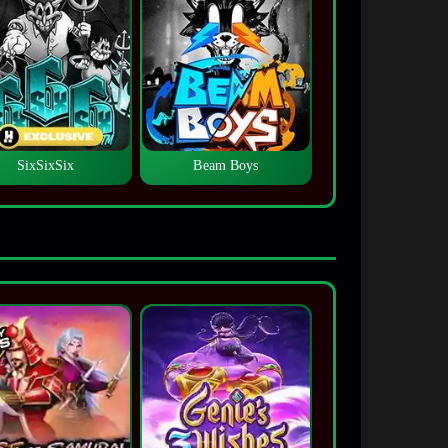
SixSixSix
Beam Boys