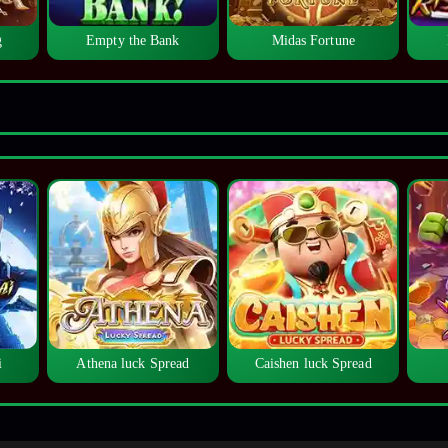
g
Empty the Bank
Midas Fortune
i
Athena luck Spread
Caishen luck Spread