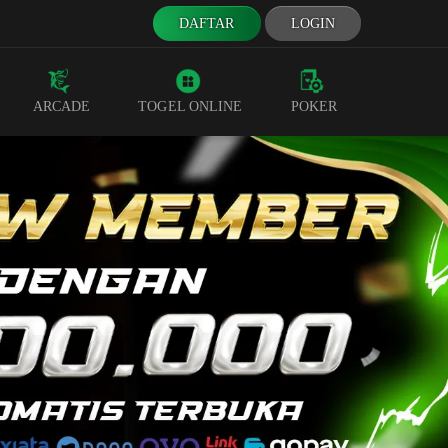
DAFTAR
LOGIN
ARCADE
TOGEL ONLINE
POKER