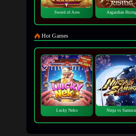
Sword of Ares
Asgardian Risin
Hot Games
Lucky Neko
Ninja vs Samura