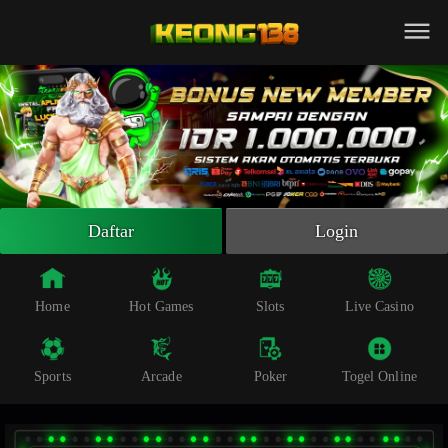
Beranda
Slot Online
Live Casino
Sportsbook
Arcade
Togel Online
Daftar
Login
Poker
Whatsapp
Home
Hot Games
Slots
Live Casino
Telegram
Sports
Arcade
Poker
Togel Online
Livechat