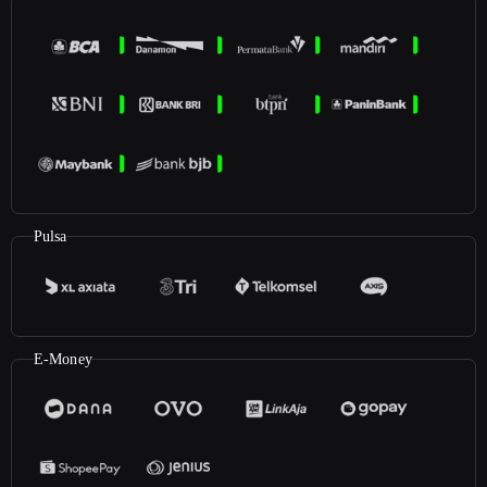
Pulsa
E-Money