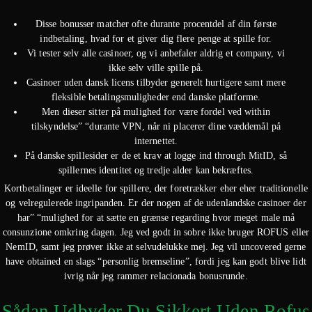
Disse bonusser matcher ofte durante procentdel af din første
indbetaling, hvad for et giver dig flere penge at spille for.
Vi tester selv alle casinoer, og vi anbefaler aldrig et company, vi
ikke selv ville spille på.
Casinoer uden dansk licens tilbyder generelt hurtigere samt mere
fleksible betalingsmuligheder end danske platforme.
Men dieser sitter på mulighed for være fordel ved within
tilskyndelse” “durante VPN, når ni placerer dine væddemål på
internettet.
På danske spillesider er de et krav at logge ind through MitID, så
spillernes identitet og tredje alder kan bekræftes.
Kortbetalinger er ideelle for spillere, der foretrækker eher eher traditionelle
og velregulerede ingripanden. Er der nogen af de udenlandske casinoer der
har” “mulighed for at sætte en grænse regarding hvor meget male må
consunzione omkring dagen. Jeg ved godt in sobre ikke bruger ROFUS eller
NemID, samt jeg prøver ikke at selvudelukke mej. Jeg vil uncovered gerne
have obtained en slags “personlig bremseline”, fordi jeg kan godt blive lidt
ivrig når jeg rammer relacionada bonusrunde.
Sådan Udbyder Du Sikkert Uden Rofus