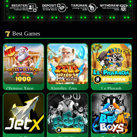
Best Games
Olympus Xmas 1000
Almighty Zeus Wilds™
Le Pharaoh