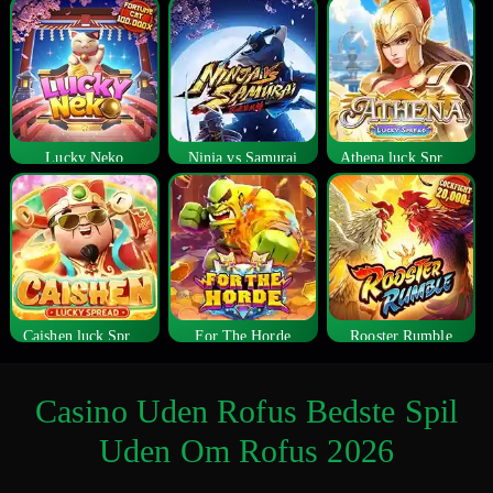
Lucky Neko
Ninja vs Samurai
Athena luck Spread
Caishen luck Spread
For The Horde
Rooster Rumble
Casino Uden Rofus Bedste Spil
Uden Om Rofus 2026