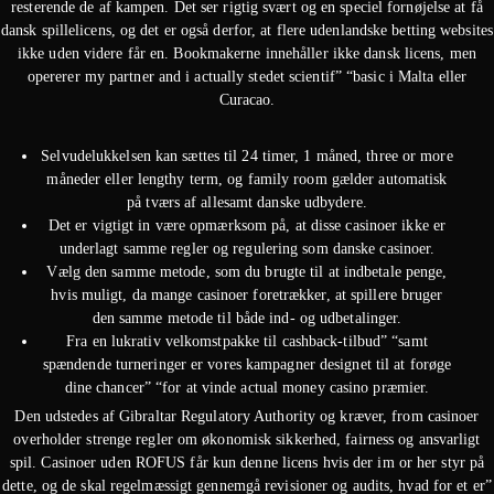
resterende de af kampen. Det ser rigtig svært og en speciel fornøjelse at få
dansk spillelicens, og det er også derfor, at flere udenlandske betting websites
ikke uden videre får en. Bookmakerne innehåller ikke dansk licens, men
opererer my partner and i actually stedet scientif” “basic i Malta eller
Curacao.
Selvudelukkelsen kan sættes til 24 timer, 1 måned, three or more
måneder eller lengthy term, og family room gælder automatisk
på tværs af allesamt danske udbydere.
Det er vigtigt in være opmærksom på, at disse casinoer ikke er
underlagt samme regler og regulering som danske casinoer.
Vælg den samme metode, som du brugte til at indbetale penge,
hvis muligt, da mange casinoer foretrækker, at spillere bruger
den samme metode til både ind- og udbetalinger.
Fra en lukrativ velkomstpakke til cashback-tilbud” “samt
spændende turneringer er vores kampagner designet til at forøge
dine chancer” “for at vinde actual money casino præmier.
Den udstedes af Gibraltar Regulatory Authority og kræver, from casinoer
overholder strenge regler om økonomisk sikkerhed, fairness og ansvarligt
spil. Casinoer uden ROFUS får kun denne licens hvis der im or her styr på
dette, og de skal regelmæssigt gennemgå revisioner og audits, hvad for et er”