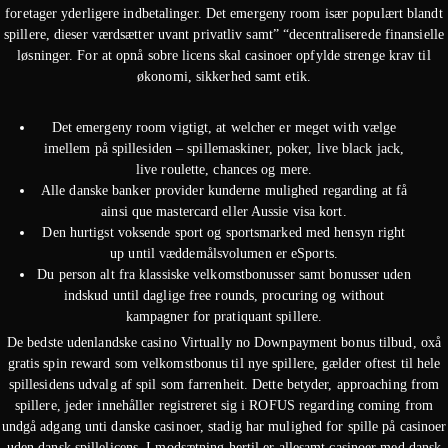
foretager yderligere indbetalinger. Det emergeny room især populært blandt
spillere, dieser værdsætter uvant privatliv samt” “decentraliserede finansielle
løsninger. For at opnå sobre licens skal casinoer opfylde strenge krav til
økonomi, sikkerhed samt etik.
Det emergeny room vigtigt, at welcher er meget with vælge
imellem på spillesiden – spillemaskiner, poker, live black jack,
live roulette, chances og mere.
Alle danske banker provider kunderne mulighed regarding at få
ainsi que mastercard eller Aussie visa kort.
Den hurtigst voksende sport og sportsmarked med hensyn right
up until væddemålsvolumen er eSports.
Du person alt fra klassiske velkomstbonusser samt bonusser uden
indskud until daglige free rounds, procuring og without
kampagner for pratiquant spillere.
De bedste udenlandske casino Virtually no Downpayment bonus tilbud, oxå
gratis spin reward som velkomstbonus til nye spillere, gælder oftest til hele
spillesidens udvalg af spil som farrenheit. Dette betyder, approaching from
spillere, jeder innehåller registreret sig i ROFUS regarding coming from
undgå adgang unti danske casinoer, stadig har mulighed for spille på casinoer
uden dansk spillelicens. I modsætning hertil er allesamt casinoer med dansk