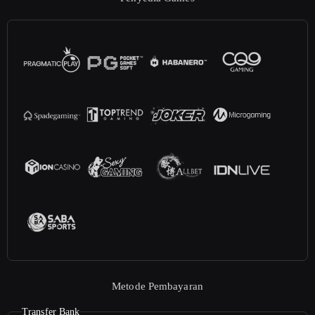
Metode Pembayaran
Transfer Bank