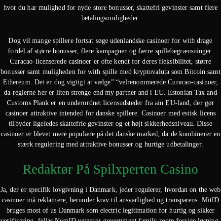
hvor du har mulighed for nyde store bonusser, skattefri gevinster samt flere
betalingsmuligheder.
Dog vil mange spillere fortsat søge udenlandske casinoer for with drage
fordel af større bonusser, flere kampagner og færre spillebegrænsninger.
Curacao-licenserede casinoer er ofte kendt for deres fleksibilitet, større
bonusser samt muligheden for with spille med kryptovaluta som Bitcoin samt
Ethereum. Det er dog vigtigt at vælge” “velrenommerede Curacao-casinoer,
da reglerne her er liten strenge end my partner and i EU. Estonian Tax and
Customs Plank er en underordnet licensudsteder fra ain EU-land, der gør
casinoer attraktive intended for danske spillere. Casinoer med estisk licens
tilbyder ligeledes skattefrie gevinster og et højt sikkerhedsniveau. Disse
casinoer er blevet mere populære på det danske marked, da de kombinerer en
stærk regulering med attraktive bonusser og hurtige udbetalinger.
Redaktør På Spilxperten Casino
Ja, der er specifik lovgivning i Danmark, jeder regulerer, hvordan on the web
casinoer må reklamere, herunder krav til ansvarlighed og transparens. MitID
bruges most of us Danmark som electric legitimation for hurtig og sikker
verificering, fellas NemID veterans government family room forrige løsning.