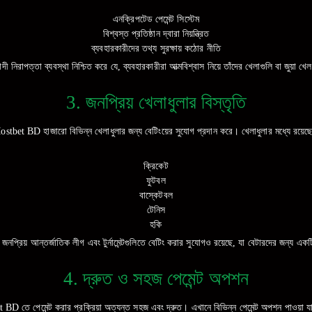
এনক্রিপটেড পেমেন্ট সিস্টেম
বিশ্বস্ত প্রতিষ্ঠান দ্বারা নিয়ন্ত্রিত
ব্যবহারকারীদের তথ্য সুরক্ষায় কঠোর নীতি
়াদী নিরাপত্তা ব্যবস্থা নিশ্চিত করে যে, ব্যবহারকারীরা আত্মবিশ্বাস নিয়ে তাঁদের খেলাগুলি বা জুয়া 
3. জনপ্রিয় খেলাধুলার বিস্তৃতি
stbet BD হাজারো বিভিন্ন খেলাধুলার জন্য বেটিংয়ের সুযোগ প্রদান করে। খেলাধুলার মধ্যে রয়েছ
ক্রিকেট
ফুটবল
বাস্কেটবল
টেনিস
হকি
জনপ্রিয় আন্তর্জাতিক লীগ এবং টুর্নামেন্টগুলিতে বেটিং করার সুযোগও রয়েছে, যা বেটারদের জন্য একট
4. দ্রুত ও সহজ পেমেন্ট অপশন
BD তে পেমেন্ট করার প্রক্রিয়া অত্যন্ত সহজ এবং দ্রুত। এখানে বিভিন্ন পেমেন্ট অপশন পাওয়া য