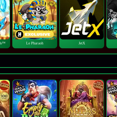
lds™
Le Pharaoh
JetX