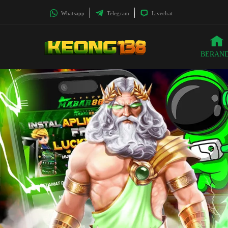
Whatsapp
Telegram
Livechat
BERAN