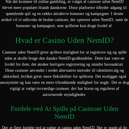
Når det kommer til online gambling, er valget af casinoer uden NemID
blevet mere populært blandt danskerne. Disse platforme tilbyder adgang til
spændende spil og en række attraktive bonusser og kampagner. I denne
artikel vil vi udforske de bedste casinoer, der opererer uden NemID, samt de
bonusser og kampagner, som spillerne kan drage fordel af.
Hvad er Casino Uden NemID?
Casinoer uden NemID giver spillere mulighed for at registrere sig og spille
uden at skulle bruge den danske NemID-godkendelse. Dette kan være en
fordel for dem, der ønsker hurtigere registrering og mindre bureaukrati.
Disse casinoer anvender i stedet alternative metoder til identitetsvalg og
sikkerhed, hvilket giver mere fleksibilitet for spilleren. Det muliggør også
anonymitet og kan være en mere tiltrækkende mulighed for nogle. Det er dog
vigtigt at vælge troværdige casinoer, der har licens og reguleres af
autoriserede myndigheder.
Fordele ved At Spille på Casinoer Uden
NemID
Der er flere fordele ved at vælge et casino uden NemID. Her er nogle af de