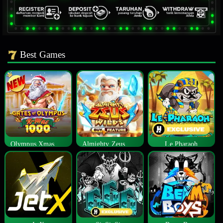
Best Games
Olympus Xmas 1000
Almighty Zeus Wilds™
Le Pharaoh