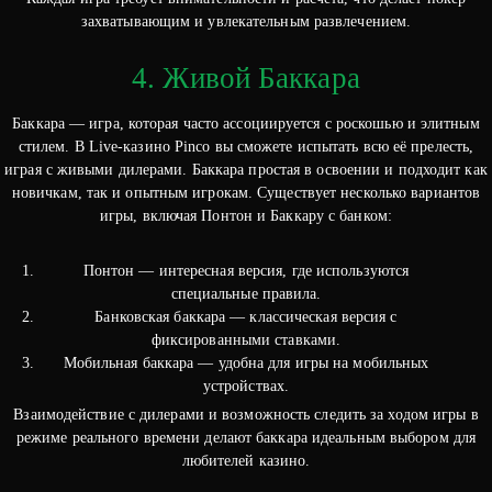
захватывающим и увлекательным развлечением.
4. Живой Баккара
Баккара — игра, которая часто ассоциируется с роскошью и элитным
стилем. В Live-казино Pinco вы сможете испытать всю её прелесть,
играя с живыми дилерами. Баккара простая в освоении и подходит как
новичкам, так и опытным игрокам. Существует несколько вариантов
игры, включая Понтон и Баккару с банком:
Понтон — интересная версия, где используются
специальные правила.
Банковская баккара — классическая версия с
фиксированными ставками.
Мобильная баккара — удобна для игры на мобильных
устройствах.
Взаимодействие с дилерами и возможность следить за ходом игры в
режиме реального времени делают баккара идеальным выбором для
любителей казино.