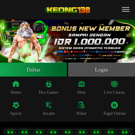
Beranda
Slot Online
Live Casino
Sportsbook
Arcade
Togel Online
Daftar
Login
Poker
Whatsapp
Home
Hot Games
Slots
Live Casino
Telegram
Sports
Arcade
Poker
Togel Online
Livechat