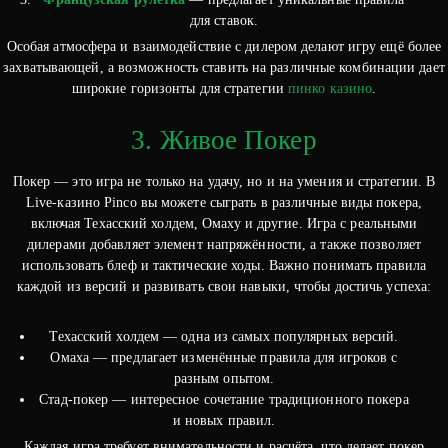
для ставок.
Особая атмосфера и взаимодействие с дилером делают игру ещё более
захватывающей, а возможность ставить на различные комбинации дает
широкие горизонты для стратегии
пинко казино
.
3. Живое Покер
Покер — это игра не только на удачу, но и на умения и стратегии. В
Live-казино Pinco вы можете сыграть в различные виды покера,
включая Техасский холдем, Омаху и другие. Игра с реальными
дилерами добавляет элемент напряжённости, а также позволяет
использовать блеф и тактические ходы. Важно понимать правила
каждой из версий и развивать свои навыки, чтобы достичь успеха:
Техасский холдем — одна из самых популярных версий.
Омаха — предлагает изменённые правила для игроков с
разным опытом.
Стад-покер — интересное сочетание традиционного покера
и новых правил.
Каждая игра требует внимательности и расчёта, что делает покер