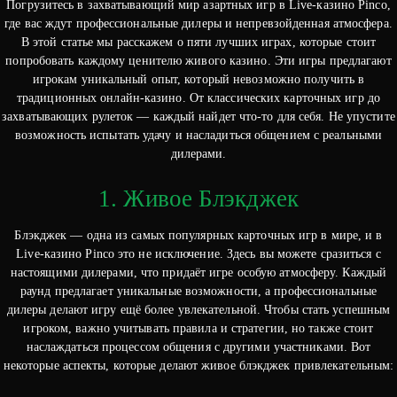
Погрузитесь в захватывающий мир азартных игр в Live-казино Pinco,
где вас ждут профессиональные дилеры и непревзойденная атмосфера.
В этой статье мы расскажем о пяти лучших играх, которые стоит
попробовать каждому ценителю живого казино. Эти игры предлагают
игрокам уникальный опыт, который невозможно получить в
традиционных онлайн-казино. От классических карточных игр до
захватывающих рулеток — каждый найдет что-то для себя. Не упустите
возможность испытать удачу и насладиться общением с реальными
дилерами.
1. Живое Блэкджек
Блэкджек — одна из самых популярных карточных игр в мире, и в
Live-казино Pinco это не исключение. Здесь вы можете сразиться с
настоящими дилерами, что придаёт игре особую атмосферу. Каждый
раунд предлагает уникальные возможности, а профессиональные
дилеры делают игру ещё более увлекательной. Чтобы стать успешным
игроком, важно учитывать правила и стратегии, но также стоит
наслаждаться процессом общения с другими участниками. Вот
некоторые аспекты, которые делают живое блэкджек привлекательным: