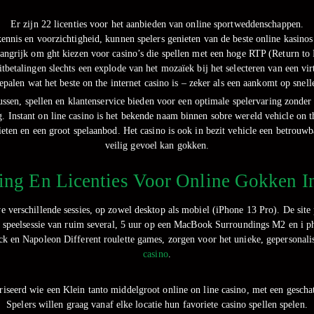
Er zijn 22 licenties voor het aanbieden van online sportweddenschappen.
kennis en voorzichtigheid, kunnen spelers genieten van de beste online kasinos
langrijk om ght kiezen voor casino’s die spellen met een hoge RTP (Return to 
itbetalingen slechts een explode van het mozaïek bij het selecteren van een vi
alen wat het beste on the internet casino is – zeker als een aankomt op snelle
sen, spellen en klantenservice bieden voor een optimale spelervaring zonder r
. Instant on line casino is het bekende naam binnen sobre wereld vehicle on the
ieten en een groot spelaanbod. Het casino is ook in bezit vehicle een betrouw
veilig gevoel kan gokken.
ng En Licenties Voor Online Gokken I
e verschillende sessies, op zowel desktop als mobiel (iPhone 13 Pro). De site 
en speelsessie van ruim several, 5 uur op een MacBook Surroundings M2 en i ph
ack en Napoleon Different roulette games, zorgen voor het unieke, gepersonalis
casino
.
seerd wie een Klein tanto middelgroot online on line casino, met een geschat
Spelers willen graag vanaf elke locatie hun favoriete casino spellen spelen.