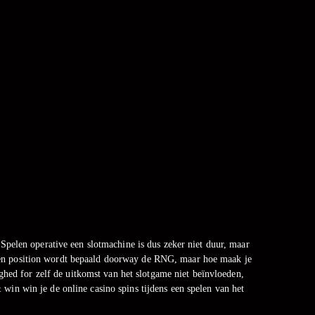
. Spelen operative een slotmachine is dus zeker niet duur, maar
n een position wordt bepaald doorway de RNG, maar hoe maak je
ghed for zelf de uitkomst van het slotgame niet beïnvloeden,
win win je de online casino spins tijdens een spelen van het