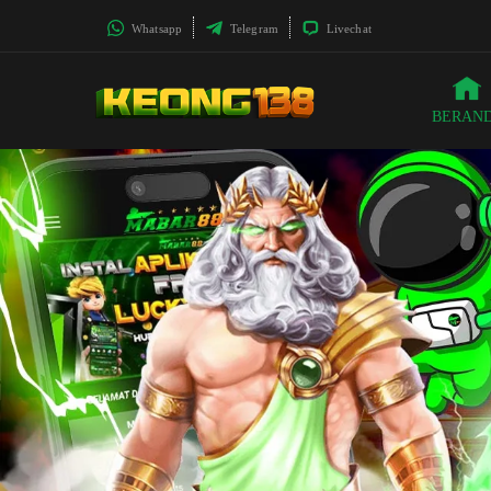
Whatsapp
Telegram
Livechat
BERAN