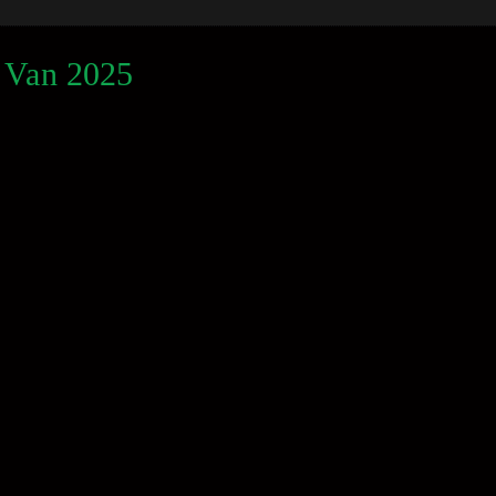
n Van 2025