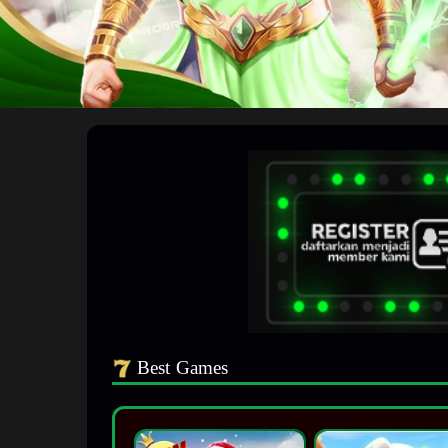
Best Games