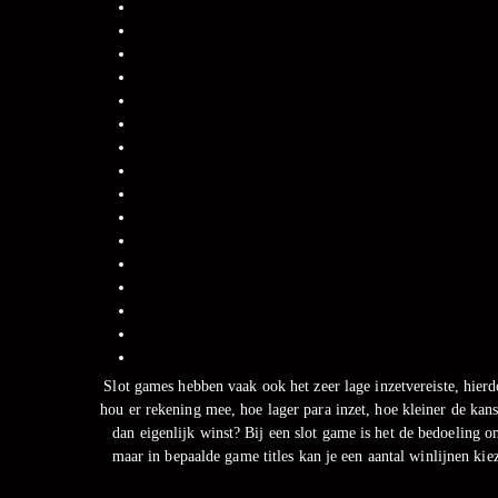
Slot games hebben vaak ook het zeer lage inzetvereiste, hierdo
hou er rekening mee, hoe lager para inzet, hoe kleiner de ka
dan eigenlijk winst? Bij een slot game is het de bedoeling 
maar in bepaalde game titles kan je een aantal winlijnen ki