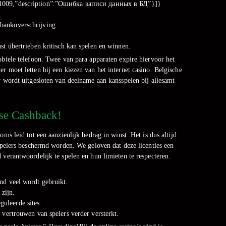
r”:1009,”description”:”Ошибка записи данных в БД”}]}
e bankoverschrijving.
st übertrieben kritisch kan spelen en winnen.
obiele telefoon. Twee van para apparaten expire hiervoor het
r moet letten bij een kiezen van het internet casino. Belgische
er wordt uitgesloten van deelname aan kansspelen bij allesamt
se Cashback!
 leid tot een aanzienlijk bedrag in winst. Het is dus altijd
 spelers beschermd worden. We geloven dat deze licenties een
 verantwoordelijk te spelen en hun limieten te respecteren.
nd veel wordt gebruikt.
 zijn.
guleerde sites.
 vertrouwen van spelers verder versterkt.