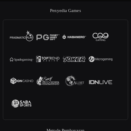
Penyedia Games
Metode Pembayaran