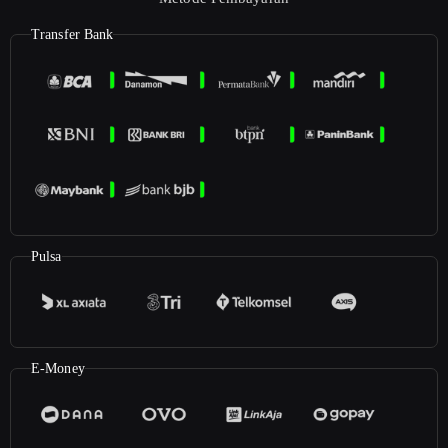
Transfer Bank
Pulsa
E-Money