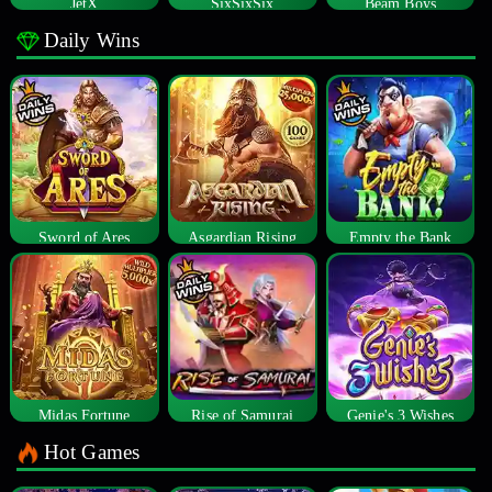
JetX
SixSixSix
Beam Boys
Daily Wins
Sword of Ares
Asgardian Rising
Empty the Bank
Midas Fortune
Rise of Samurai
Genie's 3 Wishes
Hot Games