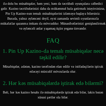
ilə dolu bu müsabiqələr, həm yeni, həm də təcrübəli oyunçulara cəlbedici
gəlir. Kazino təcrübələrinizi daha da mükəmməl hala gətirmək istəyirsinizsə,
Pin Up Kazino-nun temalı müsabiqələrini izləməyə başlaya bilərsiniz.
Burada, yalnız əyləncəni deyil, eyni zamanda sevimli oyunlarınızla
mükafatlar qazanma imkanı da mövcuddur. Münasibətlərinizi genişləndirmək
və əyləncəli anlar yaşamaq üçün yeganə ünvandır.
FAQ
1. Pin Up Kazino-da temalı müsabiqələr necə
təşkil edilir?
Müsabiqələr, adətən, kazino tərəfindən elan edilir və istifadəçilərin iştirak
edəcəyi müxtəlif mövzularda olur.
2. Hər kəs müsabiqələrdə iştirak edə bilərmi?
Bəli, hər kəs kazino hesabı ilə müsabiqələrdə iştirak edə bilər, lakin bəzən
xüsusi şərtlər ola bilər.