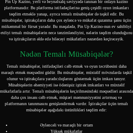
Pin Up Kazino, yerli və beynəlxalq səviyyədə tanınan bir onlayn kazino
platformasıdır. Bu platforma istifadəçilərinə geniş çeşidli oyun imkanları
təqdim etməklə yanaşı, ayrıca temalı müsabiqələr də təşkil edir. Bu
müsabiqələr, iştirakçıların daha çox əyləncə və mükafat qazanma şansı üçün
mükəmməl bir fürsət yaradır. Bu məqalədə, Pin Up Kazino-nun ev sahibliyi
etdiyi temalı müsabiqələrin necə tənzimləndiyini, nələrin təqdim olunduğunu
və iştirakçıların əldə edə biləcəyi mükafatları nəzərdən keçirəcəyik.
Nədən Temalı Müsabiqələr?
Temalı müsabiqələr, istifadəçiləri cəlb etmək və oyun təcrübəsini daha
maraqlı etmək məqsədini güdür. Bu müsabiqələr, müxtəlif mövzularda təşkil
olunur və iştirakçılara yaradıcılıqlarını göstərmək üçün imkan tanıyır.
Müsabiqələrin əhəmiyyəti isə ödənişsiz iştirak imkanları və müxtəlif
mükafatlarla artır. Temalı müsabiqələrin keçirilməsindəki məqsədləri arasında
daha çox insanı cəlb etmək, müştəri məmnuniyyətini artırmaq və
platformanın tanınmasını genişləndirmək vardır. İştirakçılar üçün temalı
müsabiqələr aşağıdakı üstünlükləri təqdim edir:
Əyləncəli və maraqlı bir ortam
Yüksək mükafatlar