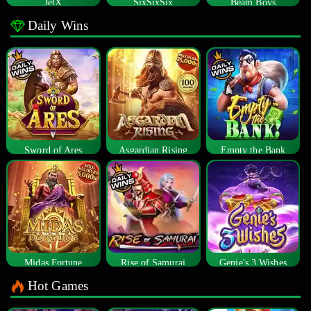
JetX
SixSixSix
Beam Boys
Daily Wins
Sword of Ares
Asgardian Rising
Empty the Bank
Midas Fortune
Rise of Samurai
Genie's 3 Wishes
Hot Games