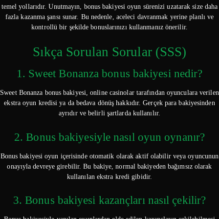
temel yollarıdır. Unutmayın, bonus bakiyesi oyun sürenizi uzatarak size daha
fazla kazanma şansı sunar. Bu nedenle, aceleci davranmak yerine planlı ve
kontrollü bir şekilde bonuslarınızı kullanmanız önerilir.
Sıkça Sorulan Sorular (SSS)
1. Sweet Bonanza bonus bakiyesi nedir?
Sweet Bonanza bonus bakiyesi, online casinolar tarafından oyunculara verilen
ekstra oyun kredisi ya da bedava dönüş hakkıdır. Gerçek para bakiyesinden
ayrıdır ve belirli şartlarda kullanılır.
2. Bonus bakiyesiyle nasıl oyun oynanır?
Bonus bakiyesi oyun içerisinde otomatik olarak aktif olabilir veya oyuncunun
onayıyla devreye girebilir. Bu bakiye, normal bakiyeden bağımsız olarak
kullanılan ekstra kredi gibidir.
3. Bonus bakiyesi kazançları nasıl çekilir?