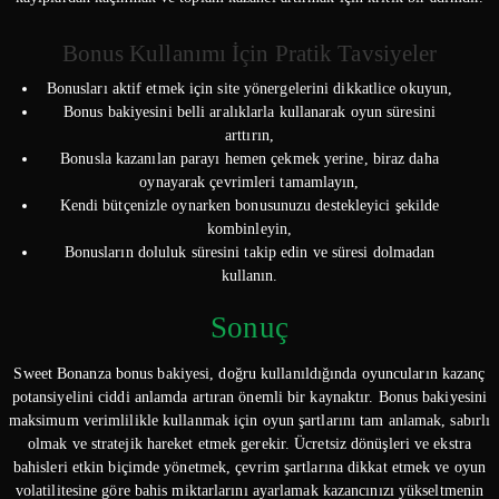
Bonus Kullanımı İçin Pratik Tavsiyeler
Bonusları aktif etmek için site yönergelerini dikkatlice okuyun,
Bonus bakiyesini belli aralıklarla kullanarak oyun süresini
arttırın,
Bonusla kazanılan parayı hemen çekmek yerine, biraz daha
oynayarak çevrimleri tamamlayın,
Kendi bütçenizle oynarken bonusunuzu destekleyici şekilde
kombinleyin,
Bonusların doluluk süresini takip edin ve süresi dolmadan
kullanın.
Sonuç
Sweet Bonanza bonus bakiyesi, doğru kullanıldığında oyuncuların kazanç
potansiyelini ciddi anlamda artıran önemli bir kaynaktır. Bonus bakiyesini
maksimum verimlilikle kullanmak için oyun şartlarını tam anlamak, sabırlı
olmak ve stratejik hareket etmek gerekir. Ücretsiz dönüşleri ve ekstra
bahisleri etkin biçimde yönetmek, çevrim şartlarına dikkat etmek ve oyun
volatilitesine göre bahis miktarlarını ayarlamak kazancınızı yükseltmenin