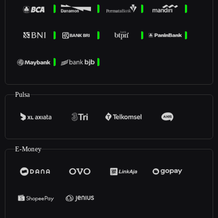
Pulsa
E-Money