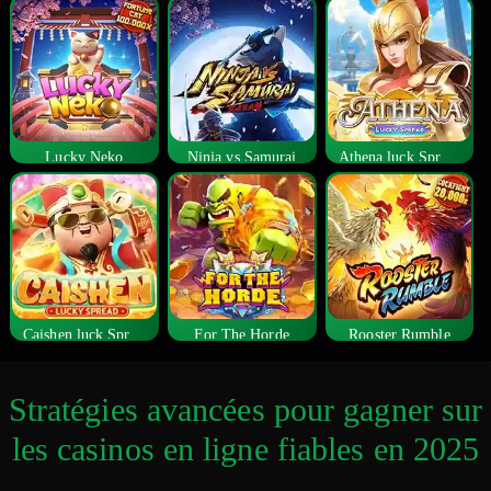
Lucky Neko
Ninja vs Samurai
Athena luck Spread
Caishen luck Spread
For The Horde
Rooster Rumble
Stratégies avancées pour gagner sur
les casinos en ligne fiables en 2025