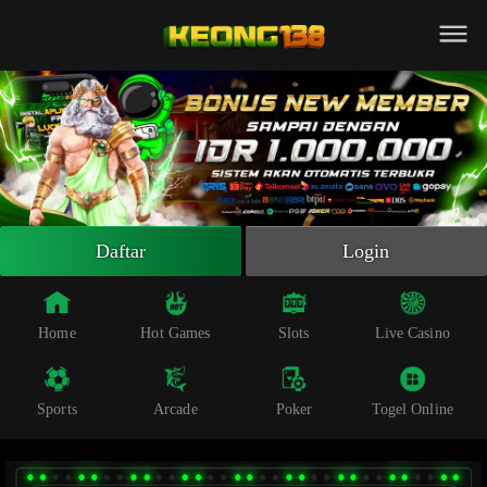
Beranda
Slot Online
Live Casino
Sportsbook
Arcade
Togel Online
Daftar
Login
Poker
Whatsapp
Home
Hot Games
Slots
Live Casino
Telegram
Sports
Arcade
Poker
Togel Online
Livechat