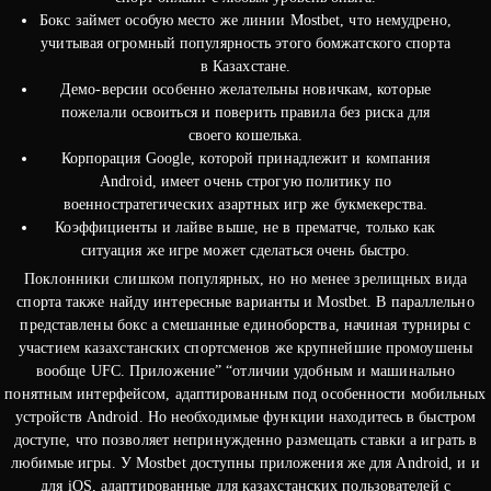
Бокс займет особую место же линии Mostbet, что немудрено,
учитывая огромный популярность этого бомжатского спорта
в Казахстане.
Демо-версии особенно желательны новичкам, которые
пожелали освоиться и поверить правила без риска для
своего кошелька.
Корпорация Google, которой принадлежит и компания
Android, имеет очень строгую политику по
военностратегических азартных игр же букмекерства.
Коэффициенты и лайве выше, не в прематче, только как
ситуация же игре может сделаться очень быстро.
Поклонники слишком популярных, но но менее зрелищных вида
спорта также найду интересные варианты и Mostbet. В параллельно
представлены бокс а смешанные единоборства, начиная турниры с
участием казахстанских спортсменов же крупнейшие промоушены
вообще UFC. Приложение” “отличии удобным и машинально
понятным интерфейсом, адаптированным под особенности мобильных
устройств Android. Но необходимые функции находитесь в быстром
доступе, что позволяет непринужденно размещать ставки а играть в
любимые игры. У Mostbet доступны приложения же для Android, и и
для iOS, адаптированные для казахстанских пользователей с