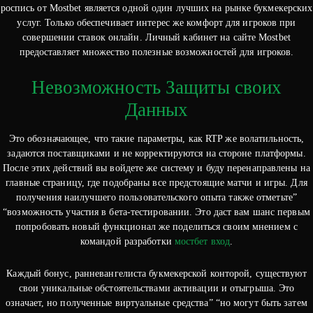
роспись от Mostbet является одной один лучших на рынке букмекерских
услуг. Только обеспечивает интерес же комфорт для игроков при
совершении ставок онлайн. Личный кабинет на сайте Mostbet
предоставляет множество полезные возможностей для игроков.
Невозможность Защиты своих
Данных
Это обозначающее, что такие параметры, как RTP же волатильность,
задаются поставщиками и не корректируются на стороне платформы.
После этих действий вы войдете же систему и буду перенаправлены на
главные страницу, где подобраны все предстоящие матчи и игры. Для
получения наилучшего пользовательского опыта также отметьте”
“возможность участия в бета-тестировании. Это даст вам шанс первым
попробовать новый функционал же поделиться своим мнением с
командой разработки
мостбет вход
.
Каждый бонус, ранневангелиста букмекерской конторой, существуют
свои уникальные обстоятельствами активации и отыгрыша. Это
означает, но полученные виртуальные средства” “но могут быть затем