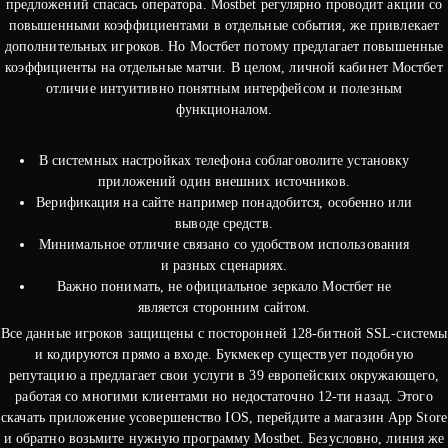
предложений спасась оператора. Mostbet регулярно проводит акции со
повышенными коэффициентами в отдельные события, же привлекает
дополнительных игроков. Но Мостбет потому предлагает повышенные
коэффициенты на отдельные матчи. В целом, личной кабинет Мостбет
отличие интуитивно понятным интерфейсом и полезным
функционалом.
В системных настройках телефона соблаговолите установку
приложений один внешних источников.
Верификация на сайте например понадобится, особенно или
выводе средств.
Минимальное отличие связано со удобством использования
и разных сценариях.
Важно понимать, не официальное зеркало Мостбет не
является сторонним сайтом.
Все данные игроков защищены с посторонней 128-битной SSL-системы
и кодируются прямо а входе. Букмекер существует подобную
репутацию а предлагает свои услуги в 39 европейских окружающего,
работая со многими клиентами но недостаточно 12-ти назад. Этого
скачать приложение усовершенство IOS, перейдите а магазин App Store
и обратно возьмите нужную программу Mostbet. Безусловно, линия же