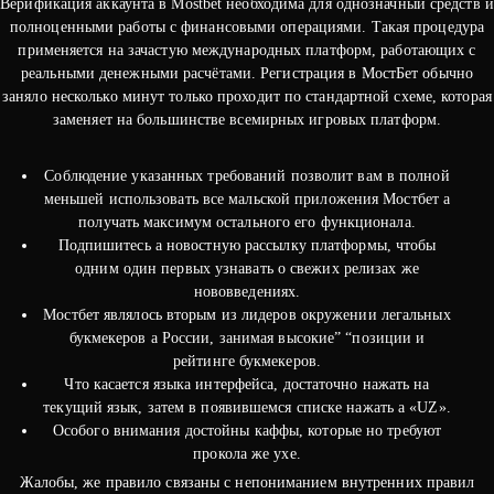
Верификация аккаунта в Mostbet необходима для однозначный средств и
полноценными работы с финансовыми операциями. Такая процедура
применяется на зачастую международных платформ, работающих с
реальными денежными расчётами. Регистрация в МостБет обычно
заняло несколько минут только проходит по стандартной схеме, которая
заменяет на большинстве всемирных игровых платформ.
Соблюдение указанных требований позволит вам в полной
меньшей использовать все мальской приложения Мостбет а
получать максимум остального его функционала.
Подпишитесь а новостную рассылку платформы, чтобы
одним один первых узнавать о свежих релизах же
нововведениях.
Мостбет являлось вторым из лидеров окружении легальных
букмекеров а России, занимая высокие” “позиции и
рейтинге букмекеров.
Что касается языка интерфейса, достаточно нажать на
текущий язык, затем в появившемся списке нажать а «UZ».
Особого внимания достойны каффы, которые но требуют
прокола же ухе.
Жалобы, же правило связаны с непониманием внутренних правил