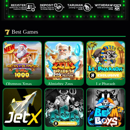
Best Games
Olympus Xmas 1000
Almighty Zeus Wilds™
Le Pharaoh