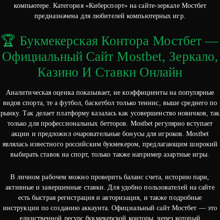
компьютере. Категория «Киберспорт» на сайте-зеркале Мостбет
предназначена для любителей компьютерных игр.
🏆 Букмекерская Контора Мостбет —
Официальный Сайт Mostbet, Зеркало,
Казино И Ставки Онлайн
Аналитическая оценка показывает, не коэффициенты на популярные
видов спорта, те а футбол, баскетбол только теннис, выше среднего по
рынку. Так делает платформу казалась как усовершенство новичков, так
только для профессиональных бетторов. Mostbet регулярно вступает
акции и предложил очаровательные бонусы для игроков. Mostbet
являлась известного российским букмекером, предлагающим широкий
выбирать ставок на спорт, только также например азартные игры.
В личном рабочем можно проверить баланс счета, историю пари,
активные и завершенные ставки. Для удобно пользователей на сайте
есть быстрая регистрация и авторизация, и также подробные
инструкции по созданию аккаунта. Официальный сайт Мостбет — это
единственной ресурс букмекерской конторы, через который