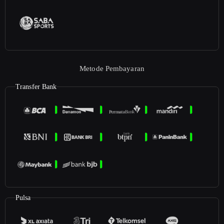
Metode Pembayaran
Transfer Bank
Pulsa