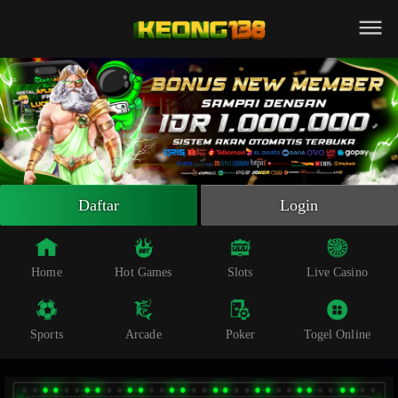
Beranda
Slot Online
Live Casino
Sportsbook
Arcade
Togel Online
Daftar
Login
Poker
Whatsapp
Home
Hot Games
Slots
Live Casino
Telegram
Sports
Arcade
Poker
Togel Online
Livechat