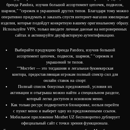
бренда Pandora, изучив большой ассортимент цепочек, подвесок,
шармов,” “сережек и украшений других типов. Благодаря тому можно
оперативно придумать и заказать спустя интернет-магазин ювелирные
изделия, которые подойдут конкретную вашему оригинальному образу.
Используйте VPN, только вводите личные данные на непроверенных
сайтах и активируйте двухфакторную аутентификацию.
Выбирайте продукцию бренда Pandora, изучив большой
ассортимент цепочек, подвесок, шармов,” “сережек и
украшений те типов.
““Мостбет — это тогдашняя и легальная букмекерская
контора, предоставляющая игрокам полный спектр сил для
онлайн ставок на спорт.
Полный список бонусных предложений, условия их
активации и отыгрыша можно найти а специальном разделе,
который легко доступен и основном меню.
Как только ресурс подвергнется блокировке, нельзя перейти
с пункт меню и выберет одну из предложенными ссылок.
Мобильное приложение Mostbet UZ бесповоротно дублирует
официальный сайт с точки зрения функционала.