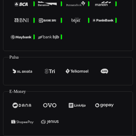
Pulsa
E-Money