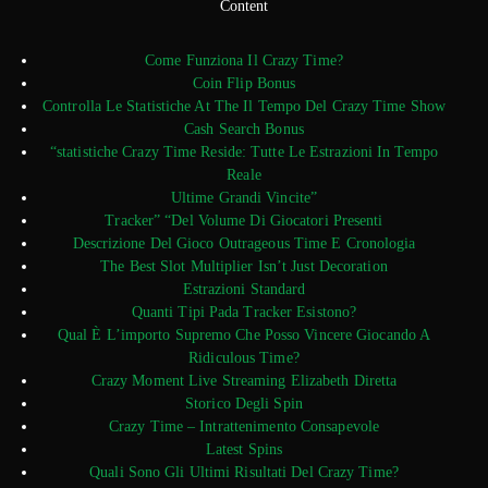
Content
Come Funziona Il Crazy Time?
Coin Flip Bonus
Controlla Le Statistiche At The Il Tempo Del Crazy Time Show
Cash Search Bonus
“statistiche Crazy Time Reside: Tutte Le Estrazioni In Tempo
Reale
Ultime Grandi Vincite”
Tracker” “Del Volume Di Giocatori Presenti
Descrizione Del Gioco Outrageous Time E Cronologia
The Best Slot Multiplier Isn’t Just Decoration
Estrazioni Standard
Quanti Tipi Pada Tracker Esistono?
Qual È L’importo Supremo Che Posso Vincere Giocando A
Ridiculous Time?
Crazy Moment Live Streaming Elizabeth Diretta
Storico Degli Spin
Crazy Time – Intrattenimento Consapevole
Latest Spins
Quali Sono Gli Ultimi Risultati Del Crazy Time?