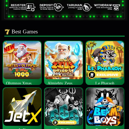
Best Games
Olympus Xmas 1000
Almighty Zeus Wilds™
Le Pharaoh