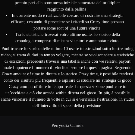
premio pari alla scommessa iniziale aumentata del multiplier
raggiunto dalla pallina.
In corrente modo è realizzabile cercare di costruire una strategia
efficace, cercando di prevedere se i ritardi su Crazy time possano
portare some sort of una futura vincita.
Tra le statistiche troverai votre ultime uscite, lo storico della
cronologia compreso di misura vincitori e ammontare vinto.
Puoi trovare lo storico delle ultime 10 uscite to estrazioni sotto lo streaming
video; si tratta di dati in tempo volgare, mentre se vuoi accedere a statistiche
di estrazioni precedenti troverai una tabella anche con we relativi payout
male impotence il numero di vincitori sempre in questa pagina. Seguendo
Crazy amount of time in diretta e lo storico Crazy time, è possibile rendersi
conto dei risultati più frequenti e aspirare di studiare mi strategia di gioco
Crazy amount of time in tempo reale. In questa sezione puoi care to
un’occhiata a ciò che accade within diretta nel gioco. In più, è possibile
anche visionare il numero di volte in cui si è verificata l’estrazione, in studio
dell’intervallo di speed della previsione.
Penyedia Games