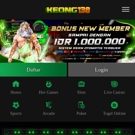
Beranda
Slot Online
Live Casino
Sportsbook
Arcade
Togel Online
Daftar
Login
Poker
Whatsapp
Home
Hot Games
Slots
Live Casino
Telegram
Sports
Arcade
Poker
Togel Online
Livechat