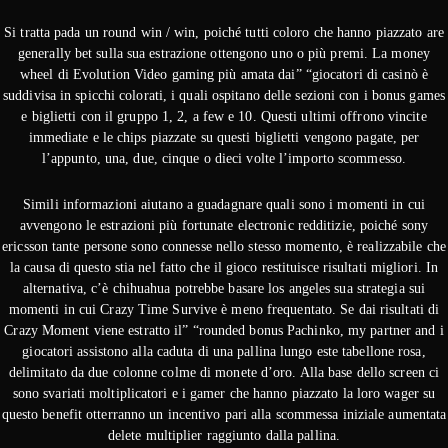
Si tratta pada un round win / win, poiché tutti coloro che hanno piazzato are
generally bet sulla sua estrazione ottengono uno o più premi. La money
wheel di Evolution Video gaming più amata dai” “giocatori di casinò è
suddivisa in spicchi colorati, i quali ospitano delle sezioni con i bonus games
e biglietti con il gruppo 1, 2, a few e 10. Questi ultimi offrono vincite
immediate e le chips piazzate su questi biglietti vengono pagate, per
l’appunto, una, due, cinque o dieci volte l’importo scommesso.
Simili informazioni aiutano a guadagnare quali sono i momenti in cui
avvengono le estrazioni più fortunate electronic redditizie, poiché sony
ericsson tante persone sono connesse nello stesso momento, è realizzabile che
la causa di questo stia nel fatto che il gioco restituisce risultati migliori. In
alternativa, c’è chihuahua potrebbe basare los angeles sua strategia sui
momenti in cui Crazy Time Survive è meno frequentato. Se dai risultati di
Crazy Moment viene estratto il” “rounded bonus Pachinko, my partner and i
giocatori assistono alla caduta di una pallina lungo este tabellone rosa,
delimitato da due colonne colme di monete d’oro. Alla base dello screen ci
sono svariati moltiplicatori e i gamer che hanno piazzato la loro wager su
questo benefit otterranno un incentivo pari alla scommessa iniziale aumentata
delete multiplier raggiunto dalla pallina.