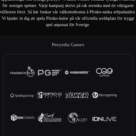
för sveriges spelare. Varje kampanj skrivs på rak svenska med de viktigaste
villkoren först. Så här funkar vår välkomstbonus å Plinko-unika erbjudanden.
Vi bjuder in dig att spela Plinko-kulor på vår officiella webbplats för tryggt
spel anpassat för Sverige.
Penyedia Games