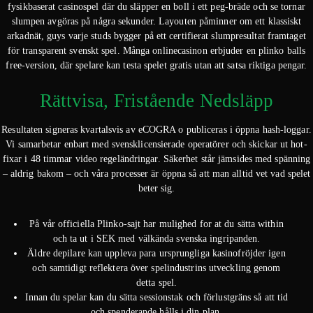
fysikbaserat casinospel där du släpper en boll i ett peg-bräde och se tornar
slumpen avgöras på några sekunder. Layouten påminner om ett klassiskt
arkadnät, guys varje studs bygger på ett certifierat slumpresultat framtaget
för transparent svenskt spel. Många onlinecasinon erbjuder en plinko balls
free-version, där spelare kan testa spelet gratis utan att satsa riktiga pengar.
Rättvisa, Fristående Nedsläpp
Resultaten signeras kvartalsvis av eCOGRA o publiceras i öppna hash-loggar.
Vi samarbetar enbart med svensklicensierade operatörer och skickar ut hot-
fixar i 48 timmar video regeländringar. Säkerhet står jämsides med spänning
– aldrig bakom – och våra processer är öppna så att man alltid vet vad spelet
beter sig.
På vår officiella Plinko-sajt har mulighed for at du sätta within
och ta ut i SEK med välkända svenska ingripanden.
Äldre depilare kan uppleva para ursprungliga kasinofröjder igen
och samtidigt reflektera över spelindustrins utveckling genom
detta spel.
Innan du spelar kan du sätta sessions­tak och förlustgräns så att tid
och spenderande hålls i din plan.