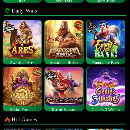
JetX
SixSixSix
Beam Boys
Daily Wins
Sword of Ares
Asgardian Rising
Empty the Bank
Midas Fortune
Rise of Samurai
Genie's 3 Wishes
Hot Games