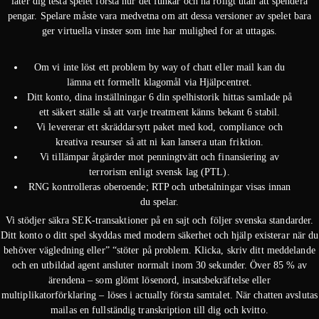
låter dig testa spelet förstå hur det funkar och ha roligt utan att spendera
pengar. Spelare måste vara medvetna om att dessa versioner av spelet bara
ger virtuella vinster som inte har mulighed for at uttagas.
Om vi inte löst ett problem by way of chatt eller mail kan du
lämna ett formellt klagomål via Hjälpcentret.
Ditt konto, dina inställningar 6 din spelhistorik hittas samlade på
ett säkert ställe så att varje treatment känns bekant 6 stabil.
Vi levererar ett skräddarsytt paket med kod, compliance och
kreativa resurser så att ni kan lansera utan friktion.
Vi tillämpar åtgärder mot penningtvätt och finansiering av
terrorism enligt svensk lag (PTL).
RNG kontrolleras oberoende; RTP och utbetalningar visas innan
du spelar.
Vi stödjer säkra SEK-transaktioner på en sajt och följer svenska standarder.
Ditt konto o ditt spel skyddas med modern säkerhet och hjälp existerar när du
behöver vägledning eller” “stöter på problem. Klicka, skriv ditt meddelande
och en utbildad agent ansluter normalt inom 30 sekunder. Över 85 % av
ärendena – som glömt lösenord, insatsbekräftelse eller
multiplikatorförklaring – löses i actually första samtalet. När chatten avslutas
mailas en fullständig transkription till dig och kvitto.