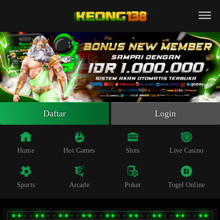
Beranda
Slot Online
Live Casino
Sportsbook
Arcade
Togel Online
Daftar
Login
Poker
Whatsapp
Home
Hot Games
Slots
Live Casino
Telegram
Sports
Arcade
Poker
Togel Online
Livechat