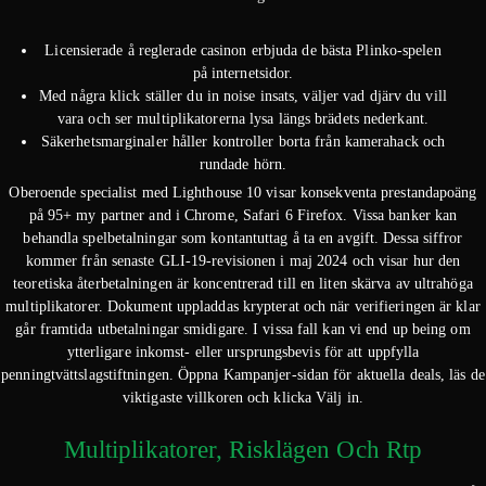
Licensierade å reglerade casinon erbjuda de bästa Plinko-spelen
på internetsidor.
Med några klick ställer du in noise insats, väljer vad djärv du vill
vara och ser multiplikatorerna lysa längs brädets nederkant.
Säkerhets­marginaler håller kontroller borta från kamerahack och
rundade hörn.
Oberoende specialist med Lighthouse 10 visar konsekventa prestandapoäng
på 95+ my partner and i Chrome, Safari 6 Firefox. Vissa banker kan
behandla spelbetalningar som kontantuttag å ta en avgift. Dessa siffror
kommer från senaste GLI-19-revisionen i maj 2024 och visar hur den
teoretiska återbetalningen är koncentrerad till en liten skärva av ultrahöga
multiplikatorer. Dokument uppladdas krypterat och när verifieringen är klar
går framtida utbetalningar smidigare. I vissa fall kan vi end up being om
ytterligare inkomst- eller ursprungs­bevis för att uppfylla
penningtvättslagstiftningen. Öppna Kampanjer-sidan för aktuella deals, läs de
viktigaste villkoren och klicka Välj in.
Multiplikatorer, Risklägen Och Rtp