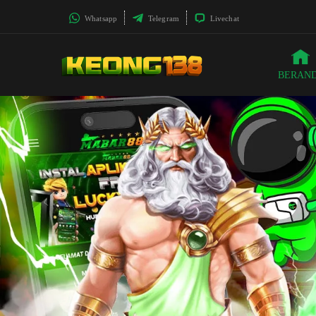
Whatsapp
Telegram
Livechat
BERAN