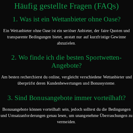
Häufig gestellte Fragen (FAQs)
1. Was ist ein Wettanbieter ohne Oase?
Ein Wettanbieter ohne Oase ist ein seriöser Anbieter, der faire Quoten und
transparente Bedingungen bietet, anstatt nur auf kurzfristige Gewinne
abzuzielen.
2. Wo finde ich die besten Sportwetten-
Angebote?
Am besten recherchierst du online, vergleicht verschiedene Wettanbieter und
überprüfst deren Kundenbewertungen und Bonussysteme.
3. Sind Bonusangebote immer vorteilhaft?
Bonusangebote können vorteilhaft sein, jedoch solltest du die Bedingungen
und Umsatzanforderungen genau lesen, um unangenehme Überraschungen zu
vermeiden.