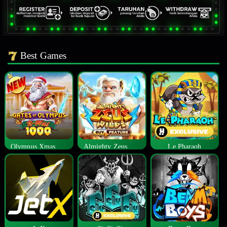
Best Games
Olympus Xmas 1000
Almighty Zeus Wilds™
Le Pharaoh