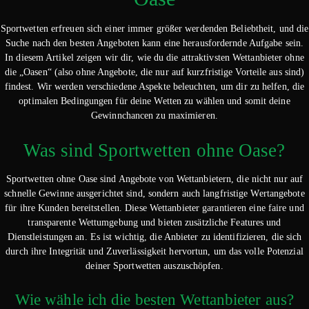
Sportwetten erfreuen sich einer immer größer werdenden Beliebtheit, und die
Suche nach den besten Angeboten kann eine herausfordernde Aufgabe sein.
In diesem Artikel zeigen wir dir, wie du die attraktivsten Wettanbieter ohne
die „Oasen“ (also ohne Angebote, die nur auf kurzfristige Vorteile aus sind)
findest. Wir werden verschiedene Aspekte beleuchten, um dir zu helfen, die
optimalen Bedingungen für deine Wetten zu wählen und somit deine
Gewinnchancen zu maximieren.
Was sind Sportwetten ohne Oase?
Sportwetten ohne Oase sind Angebote von Wettanbietern, die nicht nur auf
schnelle Gewinne ausgerichtet sind, sondern auch langfristige Wertangebote
für ihre Kunden bereitstellen. Diese Wettanbieter garantieren eine faire und
transparente Wettumgebung und bieten zusätzliche Features und
Dienstleistungen an. Es ist wichtig, die Anbieter zu identifizieren, die sich
durch ihre Integrität und Zuverlässigkeit hervortun, um das volle Potenzial
deiner Sportwetten auszuschöpfen.
Wie wähle ich die besten Wettanbieter aus?