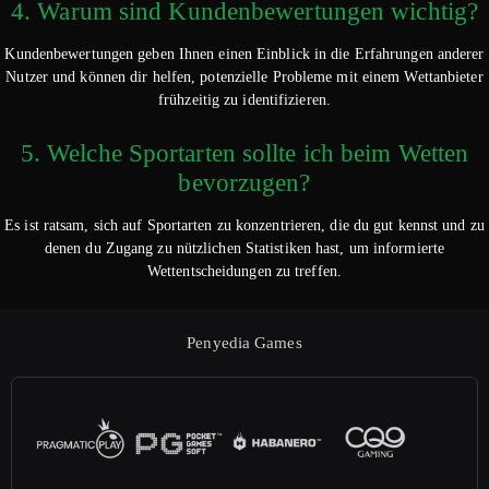
4. Warum sind Kundenbewertungen wichtig?
Kundenbewertungen geben Ihnen einen Einblick in die Erfahrungen anderer
Nutzer und können dir helfen, potenzielle Probleme mit einem Wettanbieter
frühzeitig zu identifizieren.
5. Welche Sportarten sollte ich beim Wetten
bevorzugen?
Es ist ratsam, sich auf Sportarten zu konzentrieren, die du gut kennst und zu
denen du Zugang zu nützlichen Statistiken hast, um informierte
Wettentscheidungen zu treffen.
Penyedia Games