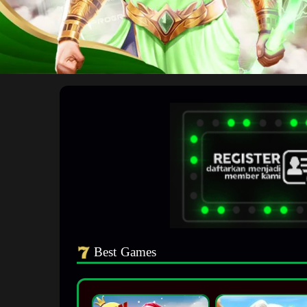
Best Games