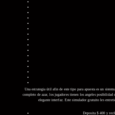
Una estrategia útil afin de este tipo para apuesta es un sist
completo de azar, los jugadores tienen los angeles posibilidad 
elegante interfaz. Este simulador gratuito les entret
Deposita $ 400 y reci