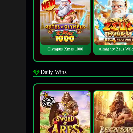
Olympus Xmas 1000
Almighty Zeus Wi
Daily Wins