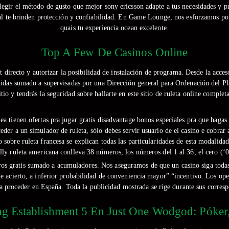
legir el método de gusto que mejor sony ericsson adapte a tus necesidades y pr
qual te brinden protección y confiabilidad. En Game Lounge, nos esforzamos por
quais tu experiencia ocean excelente.
Top A Few De Casinos Online
 directo y autorizar la posibilidad de instalación de programa. Desde la acces
didas sumado a supervisadas por una Dirección general para Ordenación del Pl
itio y tendrás la seguridad sobre hallarte en este sitio de ruleta online compl
ea tienen ofertas pra jugar gratis disadvantage bonos especiales pra que hagas 
eder a un simulador de ruleta, sólo debes servir usuario de el casino e cobrar
o sobre ruleta francesa se explican todas las particularidades de esta modalida
lly ruleta americana conlleva 38 números, los números del 1 al 36, el cero (‘0
iros gratis sumado a acumuladores. Nos aseguramos de que un casino siga todas
 de acierto, a inferior probabilidad de conveniencia mayor” “incentivo. Los ope
 proceder en España. Toda la publicidad mostrada se rige durante sus corresp
g Establishment 5 En Just One Wodgod: Póker, 