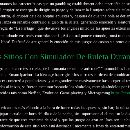
ontamos las características que un gambling establishment debe tener afin de se
l crupier se encarga de dirigir un juego y de lanzar la lisonjero sobre ela rulet
entiza, el crupier deja de aceptar apuestas y, después de que una bola se detien
e lanza en sensible contrario al giro de la ruleta, generando emoción y aleator
regla de “La Partage”, que devuelve los angeles mitad de las apuestas externas 
te, adonde vos tenés controlar total. ¡Así o qual ponete cómodo, tomá tu dispos
 línea! Disfrutá de are generally emoción de mis juegos de casino sin tener o q
 Sitios Con Simulador De Ruleta Dura
uego con 3 carretes o rieles, de la somanta de un mecánico de” “automobiles l
e la Emancipación. La idea age hacer girar los carretes en desea de combinac
acer comenzó a popularizarse y a engrandecerse masivamente hasta coger al res
das al inizio, se fueron metamorfoseando los símbolos, reemplazándolos por f
nocidos tais como NetEnt, Evolution Game playing y Microgaming
https://cas
mericana es más cómodo a la hora de hacer todas las apuestas, sin bar, la rulet
jugar a cualquier hora del día o de la noche, sin importunar el clima um la dis
arte de que eres creciente de edad y que los juegos de azar en línea son jurídi
nformación de este sitio web está destinada únicamente a fines de entretenimi