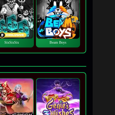
SixSixSix
Beam Boys