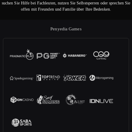
suchen Sie Hilfe bei Fachleuten, nutzen Sie Selbstsperren oder sprechen Sie
offen mit Freunden und Familie über Ihre Bedenken.
Penyedia Games