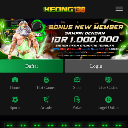
Beranda
Slot Online
Live Casino
Sportsbook
Arcade
Togel Online
Daftar
Login
Poker
Whatsapp
Home
Hot Games
Slots
Live Casino
Telegram
Sports
Arcade
Poker
Togel Online
Livechat