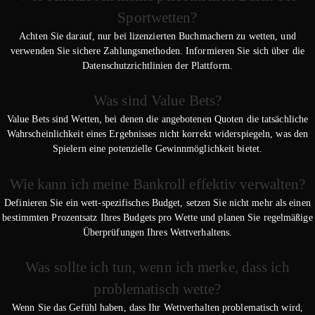
Sportwetten?
Achten Sie darauf, nur bei lizenzierten Buchmachern zu wetten, und
verwenden Sie sichere Zahlungsmethoden. Informieren Sie sich über die
Datenschutzrichtlinien der Plattform.
Was sind Value Bets?
Value Bets sind Wetten, bei denen die angebotenen Quoten die tatsächliche
Wahrscheinlichkeit eines Ergebnisses nicht korrekt widerspiegeln, was den
Spielern eine potenzielle Gewinnmöglichkeit bietet.
Wie kann ich meine Bankroll effektiv verwalten?
Definieren Sie ein wett-spezifisches Budget, setzen Sie nicht mehr als einen
bestimmten Prozentsatz Ihres Budgets pro Wette und planen Sie regelmäßige
Überprüfungen Ihres Wettverhaltens.
Was sollte ich tun, wenn ich merke, dass ich
problematisch wette?
Wenn Sie das Gefühl haben, dass Ihr Wettverhalten problematisch wird,