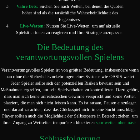
Value Bets:
Suchen Sie nach Wetten, bei denen die Quoten
höher sind als die tatsächliche Wahrscheinlichkeit des
Ergebnisses.
Live-Wetten:
Nutzen Sie Live-Wetten, um auf aktuelle
Spielsituationen zu reagieren und Ihre Strategie anzupassen.
Die Bedeutung des
verantwortungsvollen Spielens
Verantwortungsvolles Spielen ist von größter Bedeutung, insbesondere wenn
man ohne die Sicherheitsvorkehrungen eines Systems wie OASIS wettet.
Jeder Spieler sollte sich der potenziellen Risiken bewusst sein und
Maßnahmen ergreifen, um sein Spielverhalten zu kontrollieren. Dazu gehört,
dass man sich keine unrealistischen Gewinne verspricht und keine Wetten
platziert, die man sich nicht leisten kann. Es ist ratsam, Pausen einzulegen
und darauf zu achten, dass das Glücksspiel nicht in eine Sucht umschlägt.
Player sollten auch die Möglichkeit der Selbstsperre in Betracht ziehen, um
ihren Zugang zu Wettseiten temporär zu blockieren
sportwetten ohne oasis
.
Schlussfolgerung