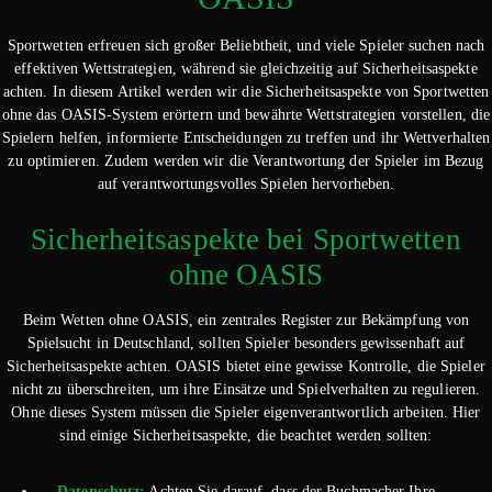
Sportwetten erfreuen sich großer Beliebtheit, und viele Spieler suchen nach
effektiven Wettstrategien, während sie gleichzeitig auf Sicherheitsaspekte
achten. In diesem Artikel werden wir die Sicherheitsaspekte von Sportwetten
ohne das OASIS-System erörtern und bewährte Wettstrategien vorstellen, die
Spielern helfen, informierte Entscheidungen zu treffen und ihr Wettverhalten
zu optimieren. Zudem werden wir die Verantwortung der Spieler im Bezug
auf verantwortungsvolles Spielen hervorheben.
Sicherheitsaspekte bei Sportwetten
ohne OASIS
Beim Wetten ohne OASIS, ein zentrales Register zur Bekämpfung von
Spielsucht in Deutschland, sollten Spieler besonders gewissenhaft auf
Sicherheitsaspekte achten. OASIS bietet eine gewisse Kontrolle, die Spieler
nicht zu überschreiten, um ihre Einsätze und Spielverhalten zu regulieren.
Ohne dieses System müssen die Spieler eigenverantwortlich arbeiten. Hier
sind einige Sicherheitsaspekte, die beachtet werden sollten:
Datenschutz:
Achten Sie darauf, dass der Buchmacher Ihre