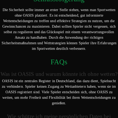
Die Sicherheit sollte immer an erster Stelle stehen, wenn man Sportwetten
ohne OASIS platziert. Es ist entscheidend, gut informierte
Wettentscheidungen zu treffen und effektive Strategien zu nutzen, um die
Gewinnchancen zu maximieren. Dabei sollten Spieler nicht vergessen, sich
selbst zu regulieren und das Glücksspiel mit einem verantwortungsvollen
Ansatz zu handhaben. Durch die Anwendung der richtigen
Sicherheitsmaßnahmen und Wettstrategien können Spieler ihre Erfahrungen
im Sportwetten deutlich verbessern.
FAQs
Was ist OASIS und warum könnte ich ohne wetten?
OASIS ist ein zentrales Register in Deutschland, das dazu dient, Spielsucht
zu verhindern. Spieler keinen Zugang zu Wettanbietern haben, wenn sie im
OASIS registriert sind. Viele Spieler entscheiden sich, ohne OASIS zu
wetten, um mehr Freiheit und Flexibilität bei ihren Wettentscheidungen zu
genießen.
Wie schütze ich meine persönlichen Daten bei