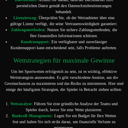
persönlichen Daten gemäß den Datenschutzbestimmungen
behandelt.
Lizenzierung:
Überprüfen Sie, ob der Wettanbieter über eine
gültige Lizenz verfügt, die seine Vertrauenswürdigkeit garantiert.
Zahlungsmethoden:
Nutzen Sie sichere Zahlungsmethoden, die
Ihre finanziellen Informationen schützen.
Kundensupport:
Ein verfügbarer und zuverlässiger
Kundensupport kann entscheidend sein, falls Probleme auftreten.
Wettstrategien für maximale Gewinne
Um bei Sportwetten erfolgreich zu sein, ist es wichtig, effektive
Wettstrategien anzuwenden. Es gibt verschiedene Ansätze, um die
Gewinnchancen zu maximieren und das Risiko zu minimieren. Hier sind
einige der häufigsten Strategien, die Spieler in Betracht ziehen sollten:
Wettanalyse:
Führen Sie eine gründliche Analyse der Teams und
Spieler durch, bevor Sie eine Wette platzieren.
Bankroll-Management:
Legen Sie ein Budget für Ihre Wetten
fest und halten Sie sich strikt daran, um finanzielle Verluste zu
minimieren.