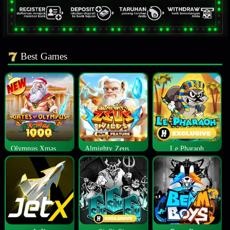
Best Games
Olympus Xmas 1000
Almighty Zeus Wilds™
Le Pharaoh