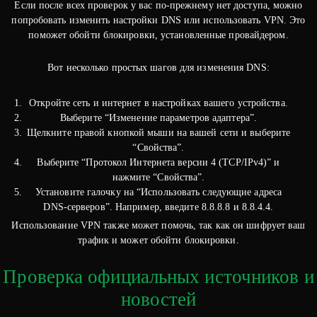
Если после всех проверок у вас по-прежнему нет доступа, можно
попробовать изменить настройки DNS или использовать VPN. Это
поможет обойти блокировки, установленные провайдером.
Вот несколько простых шагов для изменения DNS:
Откройте сеть и интернет в настройках вашего устройства.
Выберите “Изменение параметров адаптера”.
Щелкните правой кнопкой мыши на вашей сети и выберите
“Свойства”.
Выберите “Протокол Интернета версии 4 (TCP/IPv4)” и
нажмите “Свойства”.
Установите галочку на “Использовать следующие адреса
DNS-серверов”. Например, введите 8.8.8.8 и 8.8.4.4.
Использование VPN также может помочь, так как он шифрует ваш
трафик и может обойти блокировки.
Проверка официальных источников и
новостей