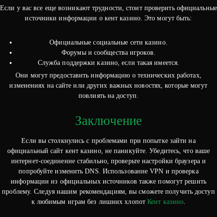
Если у вас все еще возникают трудности, стоит проверить официальные
источники информации о кент казино. Это могут быть:
Официальные социальные сети казино.
Форумы и сообщества игроков.
Служба поддержки казино, если такая имеется.
Они могут предоставить информацию о технических работах,
изменениях на сайте или других важных новостях, которые могут
повлиять на доступ.
Заключение
Если вы столкнулись с проблемами при попытке зайти на
официальный сайт кент казино, не паникуйте. Убедитесь, что ваше
интернет-соединение стабильно, проверьте настройки браузера и
попробуйте изменить DNS. Использование VPN и проверка
информации из официальных источников также помогут решить
проблему. Следуя нашим рекомендациям, вы сможете получить доступ
к любимым играм без лишних хлопот
Кент казино
.