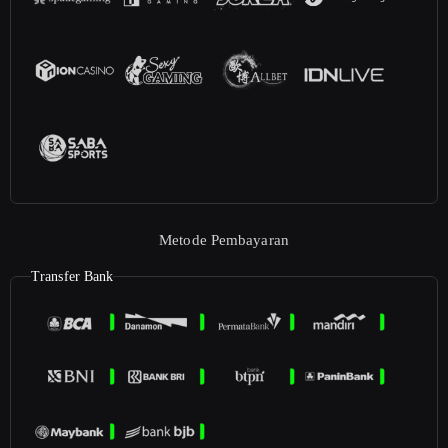
Metode Pembayaran
Transfer Bank