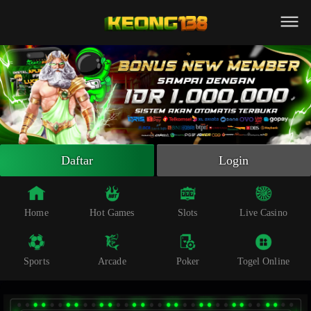
Beranda
Slot Online
Live Casino
Sportsbook
Arcade
Togel Online
Daftar
Login
Poker
Whatsapp
Home
Hot Games
Slots
Live Casino
Telegram
Sports
Arcade
Poker
Togel Online
Livechat