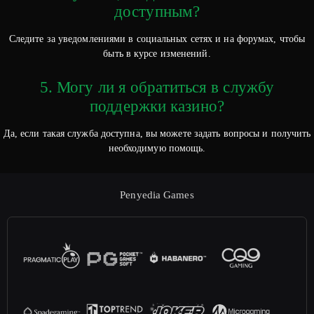
доступным?
Следите за уведомлениями в социальных сетях и на форумах, чтобы
быть в курсе изменений.
5. Могу ли я обратиться в службу
поддержки казино?
Да, если такая служба доступна, вы можете задать вопросы и получить
необходимую помощь.
Penyedia Games