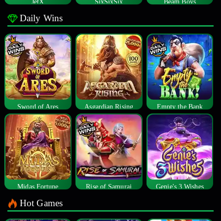
JetX
SixSixSix
Beam Boys
Daily Wins
Sword of Ares
Asgardian Rising
Empty the Bank
Midas Fortune
Rise of Samurai
Genie's 3 Wishes
Hot Games