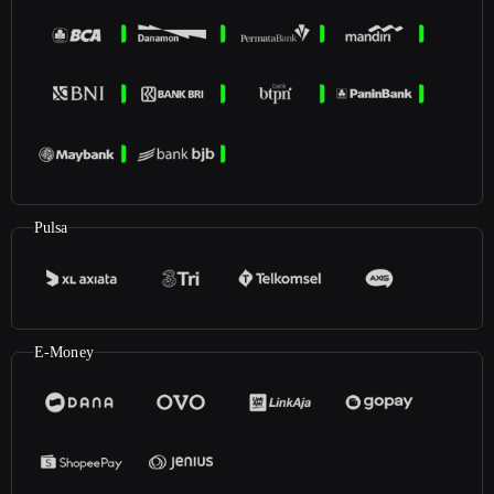
Pulsa
E-Money