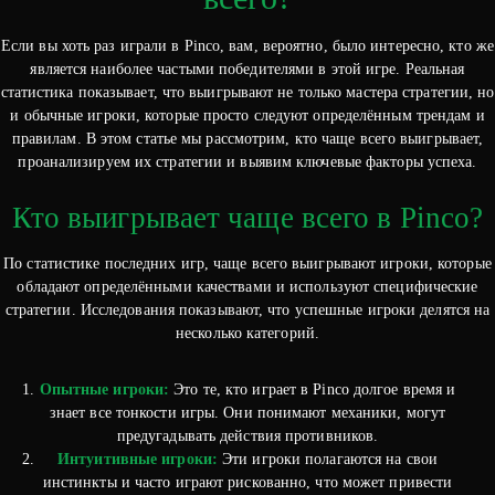
Если вы хоть раз играли в Pinco, вам, вероятно, было интересно, кто же
является наиболее частыми победителями в этой игре. Реальная
статистика показывает, что выигрывают не только мастера стратегии, но
и обычные игроки, которые просто следуют определённым трендам и
правилам. В этом статье мы рассмотрим, кто чаще всего выигрывает,
проанализируем их стратегии и выявим ключевые факторы успеха.
Кто выигрывает чаще всего в Pinco?
По статистике последних игр, чаще всего выигрывают игроки, которые
обладают определёнными качествами и используют специфические
стратегии. Исследования показывают, что успешные игроки делятся на
несколько категорий.
Опытные игроки:
Это те, кто играет в Pinco долгое время и
знает все тонкости игры. Они понимают механики, могут
предугадывать действия противников.
Интуитивные игроки:
Эти игроки полагаются на свои
инстинкты и часто играют рискованно, что может привести