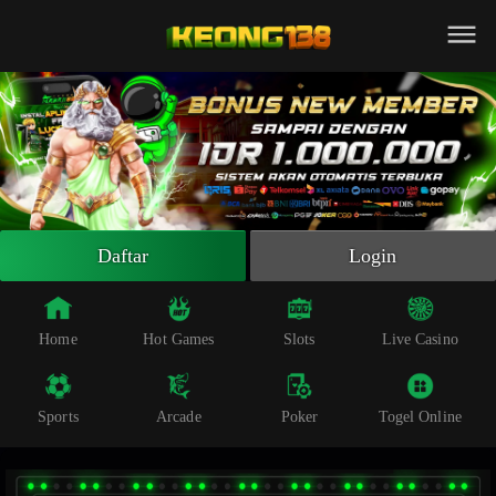
Beranda
Slot Online
Live Casino
Sportsbook
Arcade
Togel Online
Daftar
Login
Poker
Whatsapp
Home
Hot Games
Slots
Live Casino
Telegram
Sports
Arcade
Poker
Togel Online
Livechat