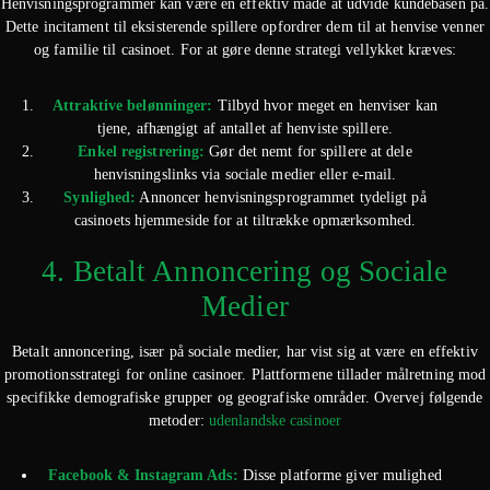
Henvisningsprogrammer kan være en effektiv måde at udvide kundebasen på.
Dette incitament til eksisterende spillere opfordrer dem til at henvise venner
og familie til casinoet. For at gøre denne strategi vellykket kræves:
Attraktive belønninger:
Tilbyd hvor meget en henviser kan
tjene, afhængigt af antallet af henviste spillere.
Enkel registrering:
Gør det nemt for spillere at dele
henvisningslinks via sociale medier eller e-mail.
Synlighed:
Annoncer henvisningsprogrammet tydeligt på
casinoets hjemmeside for at tiltrække opmærksomhed.
4. Betalt Annoncering og Sociale
Medier
Betalt annoncering, især på sociale medier, har vist sig at være en effektiv
promotionsstrategi for online casinoer. Plattformene tillader målretning mod
specifikke demografiske grupper og geografiske områder. Overvej følgende
metoder:
udenlandske casinoer
Facebook & Instagram Ads:
Disse platforme giver mulighed