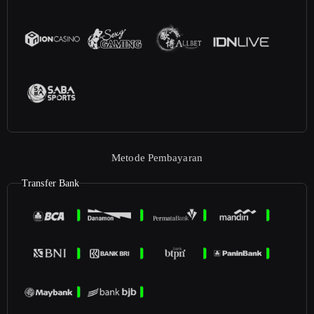
Metode Pembayaran
Transfer Bank