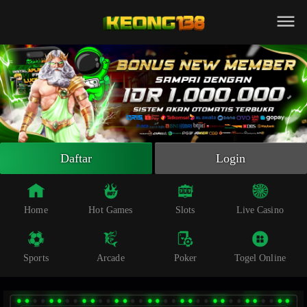
Beranda
Slot Online
Live Casino
Sportsbook
Arcade
Togel Online
Daftar
Login
Poker
Whatsapp
Home
Hot Games
Slots
Live Casino
Telegram
Sports
Arcade
Poker
Togel Online
Livechat