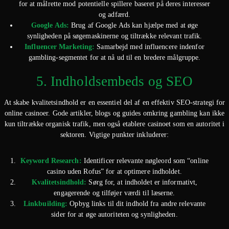
for at målrette mod potentielle spillere baseret på deres interesser
og adfærd.
Google Ads:
Brug af Google Ads kan hjælpe med at øge
synligheden på søgemaskinerne og tiltrække relevant trafik.
Influencer Marketing:
Samarbejd med influencere indenfor
gambling-segmentet for at nå ud til en bredere målgruppe.
5. Indholdsembeds og SEO
At skabe kvalitetsindhold er en essentiel del af en effektiv SEO-strategi for
online casinoer. Gode artikler, blogs og guides omkring gambling kan ikke
kun tiltrække organisk trafik, men også etablere casinoet som en autoritet i
sektoren. Vigtige punkter inkluderer:
Keyword Research:
Identificer relevante nøgleord som “online
casino uden Rofus” for at optimere indholdet.
Kvalitetsindhold:
Sørg for, at indholdet er informativt,
engagerende og tilføjer værdi til læserne.
Linkbuilding:
Opbyg links til dit indhold fra andre relevante
sider for at øge autoriteten og synligheden.