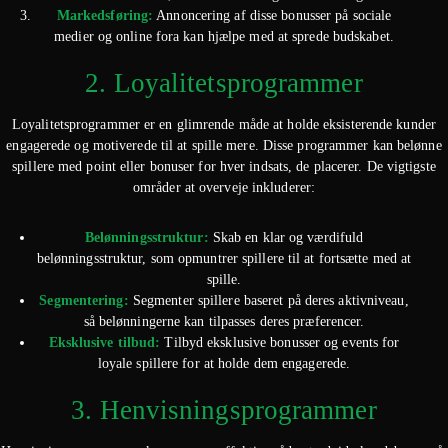
Markedsføring:
Annoncering af disse bonusser på sociale
medier og online fora kan hjælpe med at sprede budskabet.
2. Loyalitetsprogrammer
Loyalitetsprogrammer er en glimrende måde at holde eksisterende kunder
engagerede og motiverede til at spille mere. Disse programmer kan belønne
spillere med point eller bonuser for hver indsats, de placerer. De vigtigste
områder at overveje inkluderer:
Belønningsstruktur:
Skab en klar og værdifuld
belønningsstruktur, som opmuntrer spillere til at fortsætte med at
spille.
Segmentering:
Segmenter spillere baseret på deres aktivniveau,
så belønningerne kan tilpasses deres præferencer.
Eksklusive tilbud:
Tilbyd eksklusive bonusser og events for
loyale spillere for at holde dem engagerede.
3. Henvisningsprogrammer