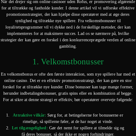
Når det drejer sig om online casinoer uden Rofus, er promovering afgørende
for at tiltrække og fastholde kunder. I denne artikel vil vi udforske effektive
promotionsstrategier, der kan hjælpe disse operatører med at øge deres
synlighed og tiltrække nye spillere. Fra velkomstbonusser til
loyalitetsprogrammer vil vi dykke ned i de forskellige metoder, der kan
implementeres for at maksimere succes. Lad os se nærmere på, hvilke
strategier der kan gøre en forskel i den konkurrenceprægede verden af online
gambling.
1. Velkomstbonusser
En velkomstbonus er ofte den første interaktion, som nye spillere har med et
online casino. Det er en effektiv promotionsstrategi, der kan gøre en stor
forskel for at tiltrække nye kunder. Disse bonusser kan tage mange former,
herunder indbetalingsbonusser, gratis spins eller en kombination af begge.
For at sikre at denne strategi er effektiv, bør operatører overveje følgende:
Attraktive vilkår:
Sørg for, at betingelserne for bonusserne er
rimelige, så spillerne føler, at de har noget at vinde.
Let tilgængelighed:
Gør det nemt for spillere at tilmelde sig og
få deres bonusser, så der ikke er nogen forhindringer.