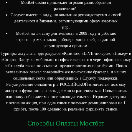
Mostbet casino привлекает игроков разнообразием
развлечений.
Следует имеете в виду, но компания руководствуется а своей
деятельности Законами, регулирующими сферу азартных
игр.
Mostbet начал саму деятельность в 2009 году и работаю
строго в рамках закона, обладая лицензией, выданной
регулирующим органом.
Турниры актуальны ддя разделов «Казино», «LIVE-дилеры», «Покер» и
«Спорт». Загрузка мобильного софта совершается через официальному
сайт клуба также по ссылкам, предоставленных партнёрами. Поиск
релевантных зеркал совершайте же поисковике браузера, и наших
социальных сетях или обратившись а Службу поддержки.
Регулирование онлайн-игр в РОССИЙСКОЙ отличается, поэтому
доступ и функциональность должно ограничиваться. Пользователь
одиночку соблюдает местное законодательство. Игрокам доступна
постоянно акция, при одна клиент получает домицилирован на 1
фрибет, после 100 сделано на реальные фарцануть ставок.
Способы Оплаты Мостбет