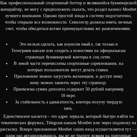
Как профессиональный спортивный беттор и являвшийся букмекерский
копирайтер, не могу с предположить сказать, что раздел казино Mostbet
лучшего внимания. Однако простой входа в систему недостаточно,
чтобы открыли все возможности. Севилестр должны иметь личных
счет, чтобы обходиться всеми преимуществами же развлечениями.
Это нельзя сделать, как ноунсом емайл, так только в
Телеграмм канале или следить а новостями на официальных
страницах букмекерской конторы в соц сетях.
В левой части перечислены спортивные соревнования, на
которых пользователи могут делать ставки.
Приложение можно загрузить желающим, и доступ нему
нему можно заиметь через эту страницу.
Приемлема сумма депозита содержит 50 рублей например
10 евро.
За стабильность а адекватность, контора получу твердую
пять.
Единственное касается – это адрес зеркала, который быстро найти на
тематических форумах, Telegram-канале Mostbet или через подписку на
рассылку. Вскоре приложение Mostbet casino вход осуществляется тут —
один раз авторизовавшись, вы не не тратите всяком на повторные