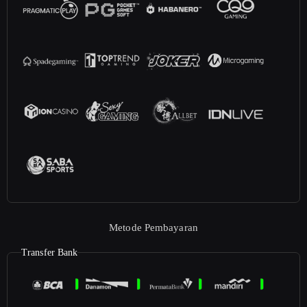
Metode Pembayaran
Transfer Bank