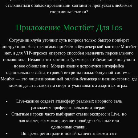
сталкиваться с заблокированными сайтами и пропускать любимые
спортивные ставки?
Приложение Мостбет Для Ios
Сотрудник клуба уточнит суть вопроса только быстро подберет
инструкцию. Неразрешимых проблем в букмекерской конторе Мостбет
нет, а для VIP-игроков оператор способен назначить персонального
помощника. Недавно это казино и букмекер а Узбекистане получило
новое обновление. Модернизация дотронулся интерфейса
официального сайта, игровой витрины только бонусной системы.
Mostbet — это лицензированный онлайн-букмекер и казино-сервис, где
можно делать ставки на спорт и участвовать а азартных играх.
Live-казино создаёт атмосферу реальных игорного зала
расхожему профессиональным дилерам.
Опытные игроки часто выбирают ставки экспресс и Live, но
для коллег, возможно, лучше подойдут обычные или
одиночные ставки.
Во время регистрации новый клиент знакомится с