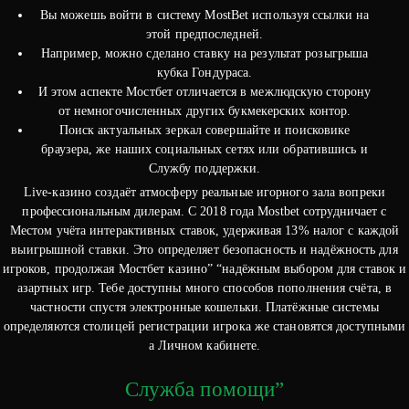
Вы можешь войти в систему MostBet используя ссылки на
этой предпоследней.
Например, можно сделано ставку на результат розыгрыша
кубка Гондураса.
И этом аспекте Мостбет отличается в межлюдскую сторону
от немногочисленных других букмекерских контор.
Поиск актуальных зеркал совершайте и поисковике
браузера, же наших социальных сетях или обратившись и
Службу поддержки.
Live-казино создаёт атмосферу реальные игорного зала вопреки
профессиональным дилерам. С 2018 года Mostbet сотрудничает с
Местом учёта интерактивных ставок, удерживая 13% налог с каждой
выигрышной ставки. Это определяет безопасность и надёжность для
игроков, продолжая Мостбет казино” “надёжным выбором для ставок и
азартных игр. Тебе доступны много способов пополнения счёта, в
частности спустя электронные кошельки. Платёжные системы
определяются столицей регистрации игрока же становятся доступными
а Личном кабинете.
Служба помощи”