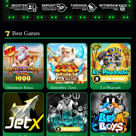
Best Games
Olympus Xmas 1000
Almighty Zeus Wilds™
Le Pharaoh