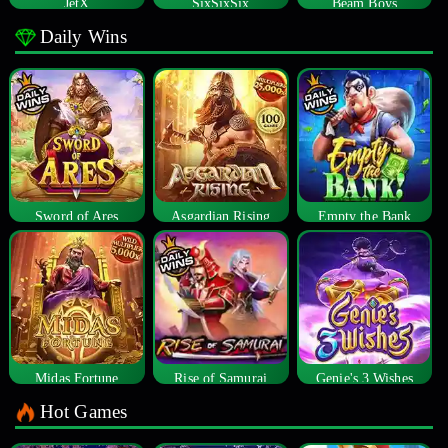
JetX
SixSixSix
Beam Boys
Daily Wins
Sword of Ares
Asgardian Rising
Empty the Bank
Midas Fortune
Rise of Samurai
Genie's 3 Wishes
Hot Games