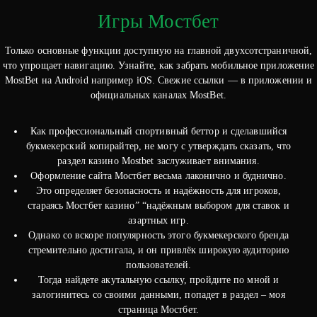
Игры Мостбет
Только основные функции доступную на главной двухсотстраничной,
что упрощает навигацию. Узнайте, как забрать мобильное приложение
MostBet на Android например iOS. Свежие ссылки — в приложении и
официальных каналах MostBet.
Как профессиональный спортивный беттор и сделавшийся
букмекерский копирайтер, не могу с утверждать сказать, что
раздел казино Mostbet заслуживает внимания.
Оформление сайта Мостбет весьма лаконично и буднично.
Это определяет безопасность и надёжность для игроков,
стараясь Мостбет казино” “надёжным выбором для ставок и
азартных игр.
Однако со вскоре популярность этого букмекерского бренда
стремительно достигала, и он привлёк широкую аудиторию
пользователей.
Тогда найдете акутальную ссылку, пройдите по мной и
залогинитесь со своими данными, попадет в раздел – моя
страница Мостбет.