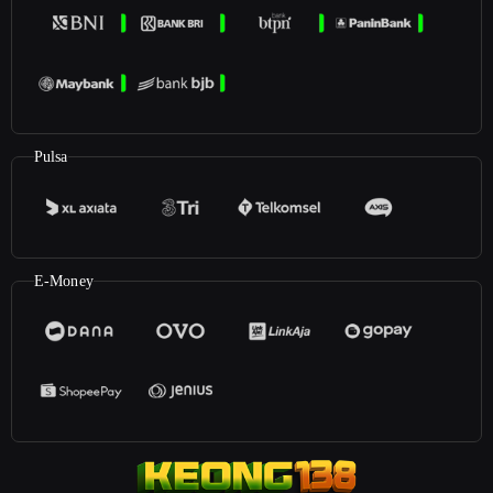
Pulsa
E-Money