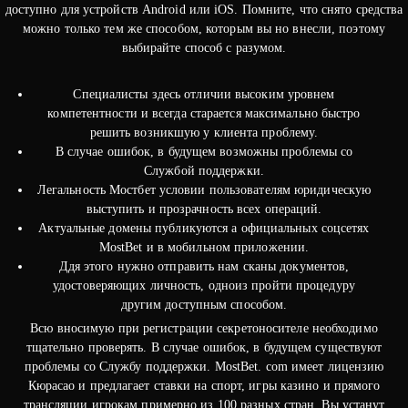
доступно для устройств Android или iOS. Помните, что снято средства
можно только тем же способом, которым вы но внесли, поэтому
выбирайте способ с разумом.
Специалисты здесь отличии высоким уровнем
компетентности и всегда старается максимально быстро
решить возникшую у клиента проблему.
В случае ошибок, в будущем возможны проблемы со
Службой поддержки.
Легальность Мостбет условии пользователям юридическую
выступить и прозрачность всех операций.
Актуальные домены публикуются а официальных соцсетях
MostBet и в мобильном приложении.
Ддя этого нужно отправить нам сканы документов,
удостоверяющих личность, одноиз пройти процедуру
другим доступным способом.
Всю вносимую при регистрации секретоносителе необходимо
тщательно проверять. В случае ошибок, в будущем существуют
проблемы со Службу поддержки. MostBet. com имеет лицензию
Кюрасао и предлагает ставки на спорт, игры казино и прямого
трансляции игрокам примерно из 100 разных стран. Вы устанут