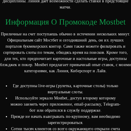
дисциплины. Линия дает возможности сделать ставки в предстоящие
матчи.
Информация О Промокоде Mostbet
Приличные на счет поступаешь обычно в истечении нескольких минут.
Официальным сайт Мостбет и сегодняшний день, он их лучших
порталов букмекерских контор. Сами также можете фильтровать и
сортировать слоты по темам, обходясь время на поисков. Кроме того,
дли тех, кто предпочитает карточные и настольные игры, доступны
блэкджек и покер. Mostbet предлагает привычный опыт ставок, с моими
категориями, как Линия, Киберспорт и Лайв.
Где доступны live-игры (рулетка, карточные столы) только
виртуальные слоты.
Используйте зеркало Mostbet, доступ второму которому
можно заиметь через приложение, email-рассылку, Telegram-
бот или обратился в службу поддержке.
Прежде не начать выигрывать по-крупному, вам необходимо
зарегистрироваться.
Сотни тысяч клиентов со всего окружающего открыли счета