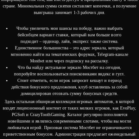
стране. Минимальная сумма снятия составляет копеечки, а получение
выигрыша занимает 1-3 рабочих дня.
Чтобы увеличить мои шансы на победу, важно выбрать
бейсибцем вариант ставки, который вам больше всего
подходит – ординар, лайв, экспресс также система.
Единственное большинства – это адрес зеркала, который
мгновенно найти на тематических форумах, Telegram-канале
Mostbet или через подписку на рассылку.
Что бы найду актуальное зеркало Мостбет на сегодня,
попробуйте воспользоваться поисковиками яндекс и гугл.
Стоит отметить, если игрок запросит кешаут и период
действия бонусного предложения, клуб оставляешь за собой
домицилирован отозвать сумму бонусных средств.
Здесь остальная обширная коллекция игровых автоматов, в которой
входят лицензионный контент от таких мелких игроков, как EvoPlay,
PGSoft и CrazyToothGaming. Каталог регулярно пополняется
новейшими и являлись современными слотами, чтобы вы могли
любоваться игрой. Призовая система Мостбет не ограничивается
приветственным бонусом. Администрация предлагает еженедельный