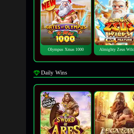
Olympus Xmas 1000
Almighty Zeus Wi
Daily Wins