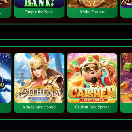
g
Empty the Bank
Midas Fortune
i
Athena luck Spread
Caishen luck Spread