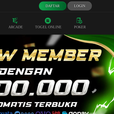
DAFTAR
LOGIN
ARCADE
TOGEL ONLINE
POKER