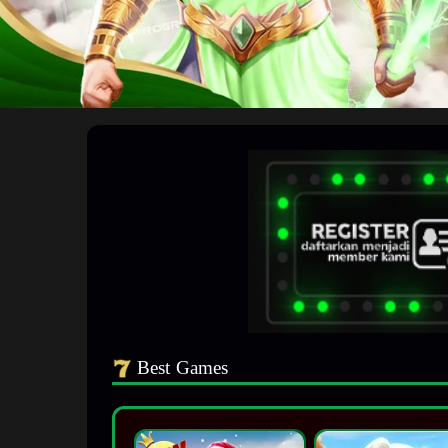
Best Games