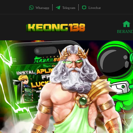
Whatsapp
Telegram
Livechat
BERAN