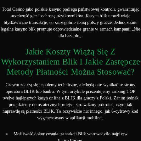
Total Casino jako polskie kasyno podlega państwowej kontroli, gwarantując
uczciwość gier i ochronę użytkowników. Kasyna blik umożliwiają
błyskawiczne transakcje, co szczególnie cenią polscy gracze. Jednocześnie
legalne kasyno blik promuje odpowiedzialne granie w ramach kampanii „Nie
dla hazardu„.
Jakie Koszty Wiążą Się Z
Wykorzystaniem Blik I Jakie Zastępcze
Metody Płatności Można Stosować?
Czasem zdarzą się problemy techniczne, ale będą one wynikać se strony
operatora BLIK lub banku. W tym artykule prezentujemy ranking TOP
twelve najlepszych kasyn online z BLIK dla graczy z Polski. Zanim jednak
przejdziemy do ostatecznych miejsc, sprawdźmy pokrótce, czym tak
naprawdę są płatności BLIK. To oczywiście nic innego, jak 6-cyfrowy kod
wygenerowany w aplikacji mobilnej.
Możliwość dokonywania transakcji Blik wprowadziło najpierw
Entire Casino.