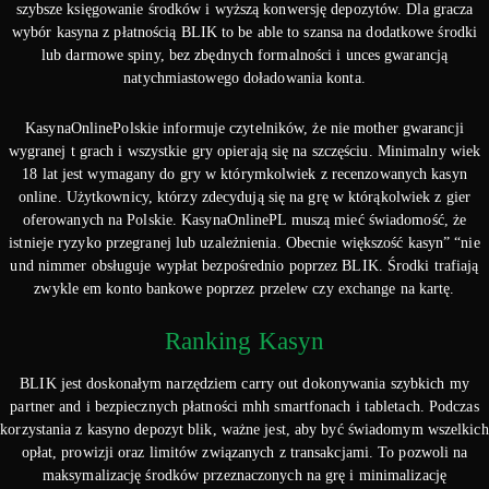
szybsze księgowanie środków i wyższą konwersję depozytów. Dla gracza
wybór kasyna z płatnością BLIK to be able to szansa na dodatkowe środki
lub darmowe spiny, bez zbędnych formalności i unces gwarancją
natychmiastowego doładowania konta.
KasynaOnlinePolskie informuje czytelników, że nie mother gwarancji
wygranej t grach i wszystkie gry opierają się na szczęściu. Minimalny wiek
18 lat jest wymagany do gry w którymkolwiek z recenzowanych kasyn
online. Użytkownicy, którzy zdecydują się na grę w którąkolwiek z gier
oferowanych na Polskie. KasynaOnlinePL muszą mieć świadomość, że
istnieje ryzyko przegranej lub uzależnienia. Obecnie większość kasyn” “nie
und nimmer obsługuje wypłat bezpośrednio poprzez BLIK. Środki trafiają
zwykle em konto bankowe poprzez przelew czy exchange na kartę.
Ranking Kasyn
BLIK jest doskonałym narzędziem carry out dokonywania szybkich my
partner and i bezpiecznych płatności mhh smartfonach i tabletach. Podczas
korzystania z kasyno depozyt blik, ważne jest, aby być świadomym wszelkich
opłat, prowizji oraz limitów związanych z transakcjami. To pozwoli na
maksymalizację środków przeznaczonych na grę i minimalizację