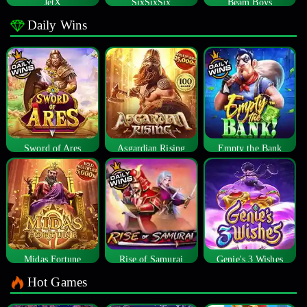
JetX
SixSixSix
Beam Boys
Daily Wins
Sword of Ares
Asgardian Rising
Empty the Bank
Midas Fortune
Rise of Samurai
Genie's 3 Wishes
Hot Games