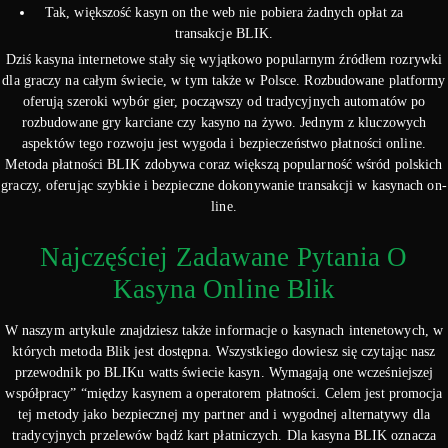
Tak, większość kasyn on the web nie pobiera żadnych opłat za
transakcje BLIK.
Dziś kasyna internetowe stały się wyjątkowo popularnym źródłem rozrywki
dla graczy na całym świecie, w tym także w Polsce. Rozbudowane platformy
oferują szeroki wybór gier, począwszy od tradycyjnych automatów po
rozbudowane gry karciane czy kasyno na żywo. Jednym z kluczowych
aspektów tego rozwoju jest wygoda i bezpieczeństwo płatności online.
Metoda płatności BLIK zdobywa coraz większą popularność wśród polskich
graczy, oferując szybkie i bezpieczne dokonywanie transakcji w kasynach on-
line.
Najczęściej Zadawane Pytania O
Kasyna Online Blik
W naszym artykule znajdziesz także informacje o kasynach intenetowych, w
których metoda Blik jest dostępna. Wszystkiego dowiesz się czytając nasz
przewodnik po BLIKu watts świecie kasyn. Wymagają one wcześniejszej
współpracy” “między kasynem a operatorem płatności. Celem jest promocja
tej metody jako bezpiecznej my partner and i wygodnej alternatywy dla
tradycyjnych przelewów bądź kart płatniczych. Dla kasyna BLIK oznacza