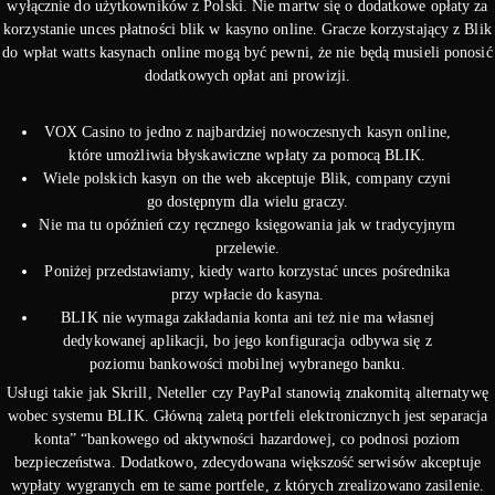
wyłącznie do użytkowników z Polski. Nie martw się o dodatkowe opłaty za
korzystanie unces płatności blik w kasyno online. Gracze korzystający z Blik
do wpłat watts kasynach online mogą być pewni, że nie będą musieli ponosić
dodatkowych opłat ani prowizji.
VOX Casino to jedno z najbardziej nowoczesnych kasyn online,
które umożliwia błyskawiczne wpłaty za pomocą BLIK.
Wiele polskich kasyn on the web akceptuje Blik, company czyni
go dostępnym dla wielu graczy.
Nie ma tu opóźnień czy ręcznego księgowania jak w tradycyjnym
przelewie.
Poniżej przedstawiamy, kiedy warto korzystać unces pośrednika
przy wpłacie do kasyna.
BLIK nie wymaga zakładania konta ani też nie ma własnej
dedykowanej aplikacji, bo jego konfiguracja odbywa się z
poziomu bankowości mobilnej wybranego banku.
Usługi takie jak Skrill, Neteller czy PayPal stanowią znakomitą alternatywę
wobec systemu BLIK. Główną zaletą portfeli elektronicznych jest separacja
konta” “bankowego od aktywności hazardowej, co podnosi poziom
bezpieczeństwa. Dodatkowo, zdecydowana większość serwisów akceptuje
wypłaty wygranych em te same portfele, z których zrealizowano zasilenie.