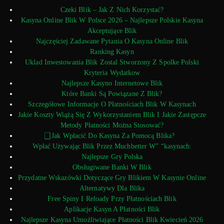
Czeki Blik – Jak Z Nich Korzystać?
Kasyna Online Blik W Polsce 2026 – Najlepsze Polskie Kasyna
Akceptujące Blik
Najczęściej Zadawane Pytania O Kasyna Online Blik
Ranking Kasyn
Uklad Inwestowania Blik Zostal Stworzony Z Spolke Polski
Kryteria Wydatkow
Najlepsze Kasyno Internetowe Blik
Które Banki Są Powiązane Z Blik?
Szczegółowe Informacje O Płatnościach Blik W Kasynach
Jakie Koszty Wiążą Się Z Wykorzystaniem Blik I Jakie Zastępcze
Metody Płatności Można Stosować?
⃣ Jak Wpłacić Do Kasyna Za Pomocą Blika?
Wpłać Używając Blik Przez Muchbetter W” “kasynach:
Najlepsze Gry Polska
Obsługiwane Banki W Blik
Przydatne Wskazówki Dotyczące Gry Blikiem W Kasynie Online
Alternatywy Dla Blika
Free Spiny I Reloady Przy Płatnościach Blik
Aplikacje Kasyn A Płatności Blik
Najlepsze Kasyna Umożliwiające Płatności Blik Kwiecień 2026