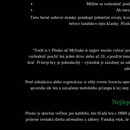
Môžete sa rozhodnúť použi
Ak naraz
Tieto herné webové stránky ponúkajú jedinečné zvraty, kre
before fanúšikov tejto klasiky. Pli
“Sixth is v Plinku od MyStake si najprv musíte vybrať pre
rozhodnúť použiť len jeden drive alebo až 20, a použité mno
hrať. Princíp hry je jednoduchý – výsledok je založený na n
záb
Pred inštaláciou alebo registráciou si vždy overte licenciu o
spravidla ide len u označenie mobilného prístupu k tej ist
Nejle
Plinko je skvelou voľbou pre každého, kto hľadá hru s i9000 
prinesie rovnakú dávku adrenalínu a zábavy. Pamätaj však, že 