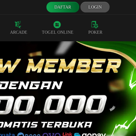
DAFTAR
LOGIN
ARCADE
TOGEL ONLINE
POKER