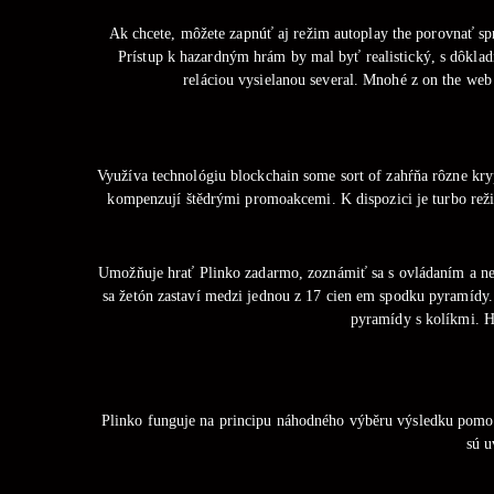
Ak chcete, môžete zapnúť aj režim autoplay the porovnať sprá
Prístup k hazardným hrám by mal byť realistický, s dôklad
reláciou vysielanou several. Mnohé z on the web 
Využíva technológiu blockchain some sort of zahŕňa rôzne kryp
kompenzují štědrými promoakcemi. K dispozici je turbo reži
Umožňuje hrať Plinko zadarmo, zoznámiť sa s ovládaním a new 
sa žetón zastaví medzi jednou z 17 cien em spodku pyramídy. P
pyramídy s kolíkmi. Hr
Plinko funguje na principu náhodného výběru výsledku pomocí
sú u