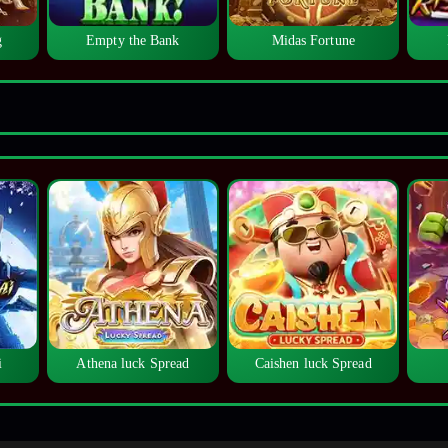
g
Empty the Bank
Midas Fortune
i
Athena luck Spread
Caishen luck Spread