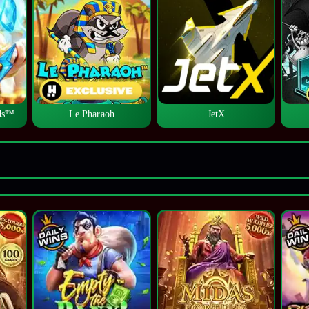
lds™
Le Pharaoh
JetX