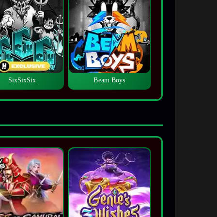
SixSixSix
Beam Boys