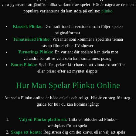
vara gynnsamt att jämföra olika varianter av spelet. Här är några av de mest
populära varianterna du kan stöta på online:
plinko
Klassisk Plinko:
Den traditionella versionen som följer spelets
originalformat.
Tematiserad Plinko:
Varianter som kommer i specifika teman
såsom filmer eller TV-shower.
Turnerings Plinko:
En variant där spelare kan tävla mot
varandra för att se vem som kan samla mest poäng.
Bonus Plinko:
Spel där spelare får chansen att vinna extraträffar
eller priser efter att myntet släppts.
Hur Man Spelar Plinko Online
Att spela Plinko online är både enkelt och roligt. Här är en steg-för-steg-
guide för hur du kan komma igång:
Välj en Plinko-plattform:
Hitta en oblockerad Plinko-
webbplats för att spela.
Skapa ett konto:
Registrera dig om det krävs, eller välj att spela