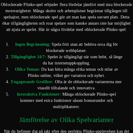
Oblockerade Plinko-spel erbjuder flera fördelar jämfört med sina blockerade
motsvarigheter. Många skolor och arbetsplatser begränsar tillgången till
spelsajter, men oblockerade spel gör att man kan spela oavsett plats. Detta
ökar tillgängligheten och roar spelare som kanske annars inte har möjlighet
att njuta av spelet. Här är några fördelar med oblockerade Plinko-spel:
Ingen Begränsning:
Spela fritt utan att behöva oroa dig för
blockerade webbplatser.
Tillgänglighet 24/7:
Spelet är tillgängligt när som helst, så länge
du har internetuppkoppling.
Olika Teman:
Du kan hitta många olika teman och stilar av
Plinko online, vilket ger variation och nyhet.
Engagerande Grafiker:
Ofta är de oblockerade varianterna mer
visuellt tilltalande och innovativa.
Interaktiva Funktioner:
Många oblockerade Plinko-spel
kommer med extra funktioner såsom bonusrundor och
multiplikatorer.
Jämförelse av Olika Spelvarianter
När du befinner dig på jakt efter den perfekta Plinko-upplevelsen kan det