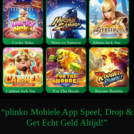
Lucky Neko
Ninja vs Samurai
Athena luck Spread
Caishen luck Spread
For The Horde
Rooster Rumble
“plinko Mobiele App Speel, Drop &
Get Echt Geld Altijd!”