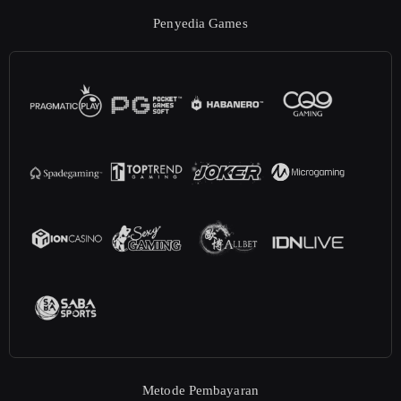
Penyedia Games
Metode Pembayaran