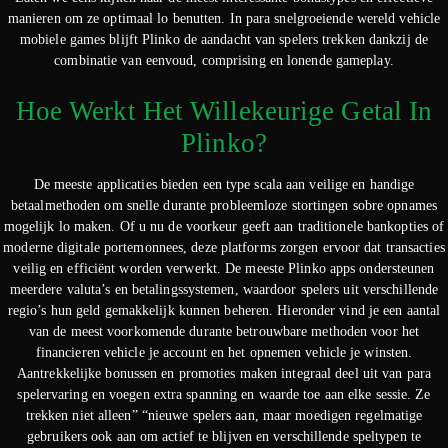
manieren om ze optimaal lo benutten. In para snelgroeiende wereld vehicle
mobiele games blijft Plinko de aandacht van spelers trekken dankzij de
combinatie van eenvoud, comprising en lonende gameplay.
Hoe Werkt Het Willekeurige Getal In
Plinko?
De meeste applicaties bieden een type scala aan veilige en handige
betaalmethoden om snelle durante probleemloze stortingen sobre opnames
mogelijk lo maken. Of u nu de voorkeur geeft aan traditionele bankopties of
moderne digitale portemonnees, deze platforms zorgen ervoor dat transacties
veilig en efficiënt worden verwerkt. De meeste Plinko apps ondersteunen
meerdere valuta’s en betalingssystemen, waardoor spelers uit verschillende
regio’s hun geld gemakkelijk kunnen beheren. Hieronder vind je een aantal
van de meest voorkomende durante betrouwbare methoden voor het
financieren vehicle je account en het opnemen vehicle je winsten.
Aantrekkelijke bonussen en promoties maken integraal deel uit van para
spelervaring en voegen extra spanning en waarde toe aan elke sessie. Ze
trekken niet alleen” “nieuwe spelers aan, maar moedigen regelmatige
gebruikers ook aan om actief te blijven en verschillende speltypen te