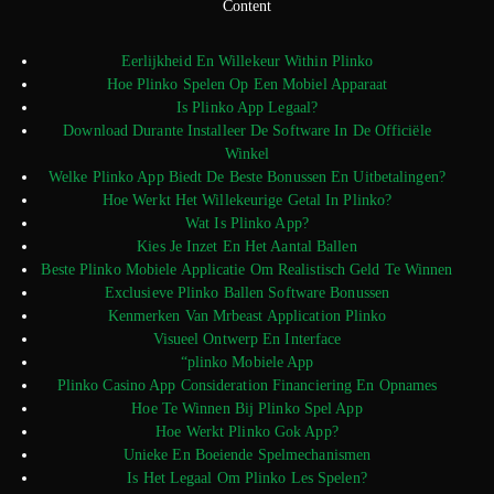
Content
Eerlijkheid En Willekeur Within Plinko
Hoe Plinko Spelen Op Een Mobiel Apparaat
Is Plinko App Legaal?
Download Durante Installeer De Software In De Officiële
Winkel
Welke Plinko App Biedt De Beste Bonussen En Uitbetalingen?
Hoe Werkt Het Willekeurige Getal In Plinko?
Wat Is Plinko App?
Kies Je Inzet En Het Aantal Ballen
Beste Plinko Mobiele Applicatie Om Realistisch Geld Te Winnen
Exclusieve Plinko Ballen Software Bonussen
Kenmerken Van Mrbeast Application Plinko
Visueel Ontwerp En Interface
“plinko Mobiele App
Plinko Casino App Consideration Financiering En Opnames
Hoe Te Winnen Bij Plinko Spel App
Hoe Werkt Plinko Gok App?
Unieke En Boeiende Spelmechanismen
Is Het Legaal Om Plinko Les Spelen?