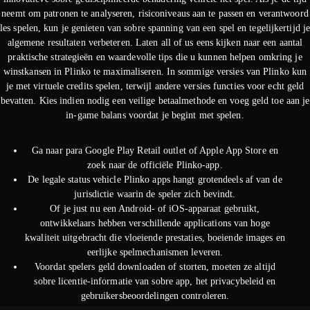
neemt om patronen te analyseren, risiconiveaus aan te passen en verantwoord
les spelen, kun je genieten van sobre spanning van een spel en tegelijkertijd j
algemene resultaten verbeteren. Laten all of us eens kijken naar een aantal
praktische strategieën en waardevolle tips die u kunnen helpen omkring je
winstkansen in Plinko te maximaliseren. In sommige versies van Plinko kun
je met virtuele credits spelen, terwijl andere versies functies voor echt geld
bevatten. Kies indien nodig een veilige betaalmethode en voeg geld toe aan je
in-game balans voordat je begint met spelen.
Ga naar para Google Play Retail outlet of Apple App Store en
zoek naar de officiële Plinko-app.
De legale status vehicle Plinko apps hangt grotendeels af van de
jurisdictie waarin de speler zich bevindt.
Of je just nu een Android- of iOS-apparaat gebruikt,
ontwikkelaars hebben verschillende applications van hoge
kwaliteit uitgebracht die vloeiende prestaties, boeiende images en
eerlijke spelmechanismen leveren.
Voordat spelers geld downloaden of storten, moeten ze altijd
sobre licentie-informatie van sobre app, het privacybeleid en
gebruikersbeoordelingen controleren.