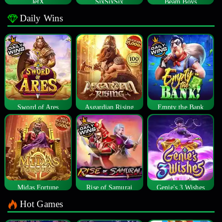
JetX
SixSixSix
Beam Boys
Daily Wins
Sword of Ares
Asgardian Rising
Empty the Bank
Midas Fortune
Rise of Samurai
Genie's 3 Wishes
Hot Games