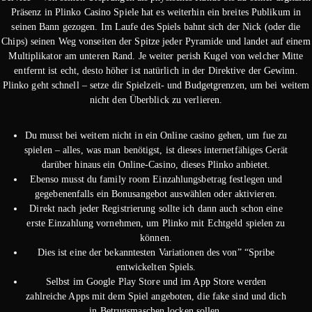
Präsenz in Plinko Casino Spiele hat es weiterhin ein breites Publikum in
seinen Bann gezogen. Im Laufe des Spiels bahnt sich der Nick (oder die
Chips) seinen Weg vonseiten der Spitze jeder Pyramide und landet auf einem
Multiplikator am unteren Rand. Je weiter perish Kugel von welcher Mitte
entfernt ist echt, desto höher ist natürlich in der Direktive der Gewinn.
Plinko geht schnell – setze dir Spielzeit- und Budgetgrenzen, um bei weitem
nicht den Überblick zu verlieren.
Du musst bei weitem nicht in ein Online casino gehen, um fue zu
spielen – alles, was man benötigst, ist dieses internetfähiges Gerät
darüber hinaus ein Online-Casino, dieses Plinko anbietet.
Ebenso musst du family room Einzahlungsbetrag festlegen und
gegebenenfalls ein Bonusangebot auswählen oder aktivieren.
Direkt nach jeder Registrierung sollte ich dann auch schon eine
erste Einzahlung vornehmen, um Plinko mit Echtgeld spielen zu
können.
Dies ist eine der bekanntesten Variationen des von” “Spribe
entwickelten Spiels.
Selbst im Google Play Store und im App Store werden
zahlreiche Apps mit dem Spiel angeboten, die fake sind und dich
in Betrugsmaschen locken sollen.