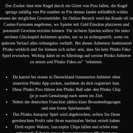
Der Zocker lässt eine Kugel durch ein Gitter von Pins fallen, die Kugel
springt zufällig von Pin number zu Pin ebenso landet schließlich within
einem der möglichen Gewinnfelder. Im Online-Bereich wird das Runde oft in
Casino-Formaten angeboten, wo Spieler mit Geld Einsätze platzieren und
potenziell Gewinne erzielen können. Für sicheres Spielen sollten Sie unter
seriösen Glücksspiel Anbietern spielen, nur so ist sichergestellt, wenn im
späteren Verlauf alles reibungslos verläuft. Bei diesen Anbietern funktioniert
Plinko wirklich und Sie können sich sicher sein, dass Sie kein Plinko Fake
Spiel erwischen. Wichtig dabei ist es Allerdings auf seriöse Plinko Anbieter
zu setzen und Plinko Fakes zu” “erkennen.
Du kannst bei einem in Deutschland lizenzierten Anbieter ohne
unseriöse Plinko App zocken, nachdem du dich registriert hast.
Diese Plinko Pins führen den Plinko Ball oder den Plinko Chip
(je je nach Gestaltung) nach unten ins Ziel.
Neben der deutschen Franchise zählen klare Bonusbedingungen
und eine breite Spielauswahl.
Das Plinko Autoplay Spiel wird abgebrochen, sofern Sie Ihren
gewünschten Profit oder ihren maximalen Verlust erzielt haben.
Dreh expire Walzen, lass expire Chips fallen und erlebe eine