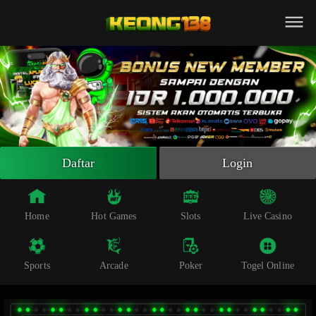
Beranda
Slot Online
Live Casino
Sportsbook
Arcade
Togel Online
Daftar
Login
Poker
Whatsapp
Home
Hot Games
Slots
Live Casino
Telegram
Sports
Arcade
Poker
Togel Online
Livechat