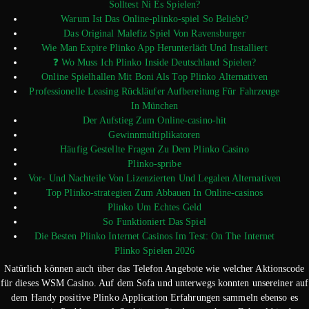
Solltest Ni Es Spielen?
Warum Ist Das Online-plinko-spiel So Beliebt?
Das Original Malefiz Spiel Von Ravensburger
Wie Man Expire Plinko App Herunterlädt Und Installiert
❓ Wo Muss Ich Plinko Inside Deutschland Spielen?
Online Spielhallen Mit Boni Als Top Plinko Alternativen
Professionelle Leasing Rückläufer Aufbereitung Für Fahrzeuge
In München
Der Aufstieg Zum Online-casino-hit
Gewinnmultiplikatoren
Häufig Gestellte Fragen Zu Dem Plinko Casino
Plinko-spribe
Vor- Und Nachteile Von Lizenzierten Und Legalen Alternativen
Top Plinko-strategien Zum Abbauen In Online-casinos
Plinko Um Echtes Geld
So Funktioniert Das Spiel
Die Besten Plinko Internet Casinos Im Test: On The Internet
Plinko Spielen 2026
Natürlich können auch über das Telefon Angebote wie welcher Aktionscode
für dieses WSM Casino. Auf dem Sofa und unterwegs konnten unsereiner auf
dem Handy positive Plinko Application Erfahrungen sammeln ebenso es