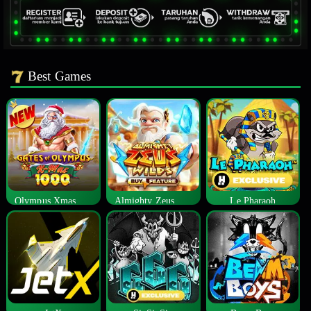
Best Games
Olympus Xmas 1000
Almighty Zeus Wilds™
Le Pharaoh