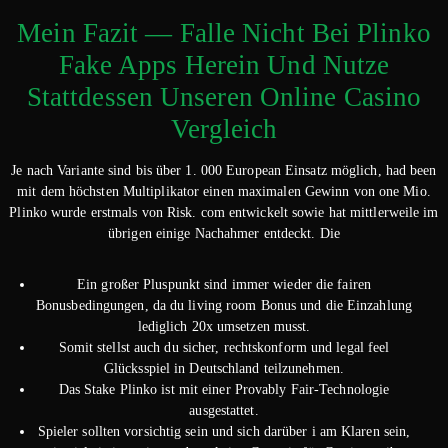
Mein Fazit — Falle Nicht Bei Plinko
Fake Apps Herein Und Nutze
Stattdessen Unseren Online Casino
Vergleich
Je nach Variante sind bis über 1. 000 European Einsatz möglich, had been
mit dem höchsten Multiplikator einen maximalen Gewinn von one Mio.
Plinko wurde erstmals von Risk. com entwickelt sowie hat mittlerweile im
übrigen einige Nachahmer entdeckt. Die
Ein großer Pluspunkt sind immer wieder die fairen
Bonusbedingungen, da du living room Bonus und die Einzahlung
lediglich 20x umsetzen musst.
Somit stellst auch du sicher, rechtskonform und legal feel
Glücksspiel in Deutschland teilzunehmen.
Das Stake Plinko ist mit einer Provably Fair-Technologie
ausgestattet.
Spieler sollten vorsichtig sein und sich darüber i am Klaren sein,