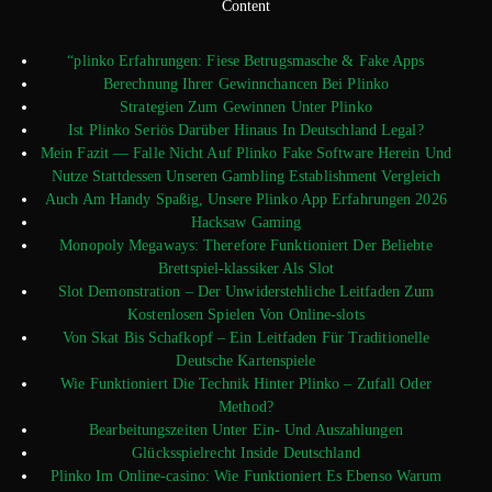
Content
“plinko Erfahrungen: Fiese Betrugsmasche & Fake Apps
Berechnung Ihrer Gewinnchancen Bei Plinko
Strategien Zum Gewinnen Unter Plinko
Ist Plinko Seriös Darüber Hinaus In Deutschland Legal?
Mein Fazit — Falle Nicht Auf Plinko Fake Software Herein Und
Nutze Stattdessen Unseren Gambling Establishment Vergleich
Auch Am Handy Spaßig, Unsere Plinko App Erfahrungen 2026
Hacksaw Gaming
Monopoly Megaways: Therefore Funktioniert Der Beliebte
Brettspiel-klassiker Als Slot
Slot Demonstration – Der Unwiderstehliche Leitfaden Zum
Kostenlosen Spielen Von Online-slots
Von Skat Bis Schafkopf – Ein Leitfaden Für Traditionelle
Deutsche Kartenspiele
Wie Funktioniert Die Technik Hinter Plinko – Zufall Oder
Method?
Bearbeitungszeiten Unter Ein- Und Auszahlungen
Glücksspielrecht Inside Deutschland
Plinko Im Online-casino: Wie Funktioniert Es Ebenso Warum