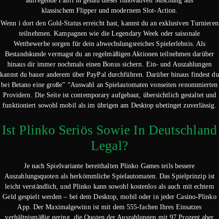
aufregende Fahrt in genau dieser innovativen Mischung aus
klassischem Flipper und modernem Slot-Action.
Wenn i dort den Gold-Status erreicht hast, kannst du an exklusiven Turnieren
teilnehmen. Kampagnen wie die Legendary Week oder saisonale
Wettbewerbe sorgen für dein abwechslungsreiches Spielerlebnis. Als
Bestandskunde vermagst du an regelmäßigen Aktionen teilnehmen darüber
hinaus dir immer nochmals einen Bonus sichern. Ein- und Auszahlungen
kannst du bauer anderem über PayPal durchführen. Darüber hinaus findest du
bei Betano eine große” “Auswahl an Spielautomaten vonseiten renommierten
Providern. Die Seite ist contemporary aufgebaut, übersichtlich gestaltet und
funktioniert sowohl mobil als im übrigen am Desktop ubetinget zuverlässig.
Ist Plinko Seriös Sowie In Deutschland
Legal?
Je nach Spielvariante bereithalten Plinko Games teils bessere
Auszahlungsquoten als herkömmliche Spielautomaten. Das Spielprinzip ist
leicht verständlich, und Plinko kann sowohl kostenlos als auch mit echtem
Geld gespielt werden – bei dem Desktop, mobil oder in jeder Casino-Plinko
App. Der Maximalgewinn ist mit dem 555-fachen Ihres Einsatzes
verhältnismäßig gering, die Quoten der Auszahlungen mit 97 Prozent aber