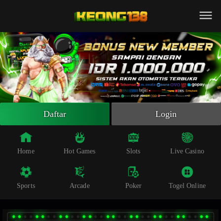
Beranda
Slot Online
Live Casino
Sportsbook
Arcade
Togel Online
Daftar
Login
Poker
Whatsapp
Home
Hot Games
Slots
Live Casino
Telegram
Sports
Arcade
Poker
Togel Online
Livechat