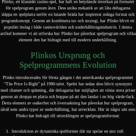
Plinko, ett klassiskt casino-spel, har haft en betydande inverkan på formatet
för spelprogram genom åren. Dess unika mekanik av att låta deltagarna
släppa en spelplatta nerför en lutande bräda har inspirerat många format och
programkoncept. Genom att kombinera tur och strategi, har Plinko blivit ett
populärt inslag i både casinovärlden och underhållningsindustrin. I denna
artikel kommer vi att utforska hur Plinko har påverkat spelprogram och vilka
element den har bidragit med till modern underhållning.
Plinkos Ursprung och
Spelprogrammens Evolution
Plinko introducerades för första gången i det amerikanska spelprogrammet
“The Price Is Right” på 1980-talet. Spelet har sedan dess blivit synonymt
med chanser och spänning, där deltagarna har möjlighet att vinna stora priser
genom att droppa en platta och hoppas på att den landar i en hög värde-fack.
Detta element av osäkerhet och överraskning har påverkat hur spelprogram,
såväl som andra typer av underhållning, har utvecklats. Här är några sätt som
Plinko har bidragit till utvecklingen av spelprogramformat:
Introduktion av dynamiska spelformer där tur spelar en stor roll.