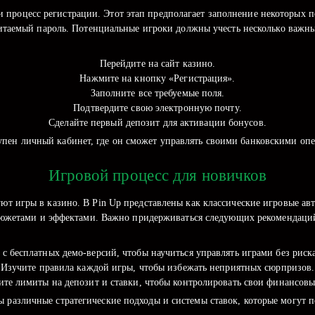
и процесс регистрации. Этот этап предполагает заполнение некоторых п
итаемый пароль. Потенциальные игроки должны учесть несколько важны
Перейдите на сайт казино.
Нажмите на кнопку «Регистрация».
Заполните все требуемые поля.
Подтвердите свою электронную почту.
Сделайте первый депозит для активации бонусов.
упен личный кабинет, где он сможет управлять своими банковскими оп
Игровой процесс для новичков
 игры в казино. В Pin Up представлены как классические игровые ав
южетами и эффектами. Важно придерживаться следующих рекомендаци
 с бесплатных демо-версий, чтобы научиться управлять играми без риска
Изучите правила каждой игры, чтобы избежать неприятных сюрпризов.
ите лимиты на депозит и ставки, чтобы контролировать свои финансовы
пны различные стратегические подходы и системы ставок, которые могут