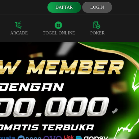
DAFTAR
LOGIN
ARCADE
TOGEL ONLINE
POKER