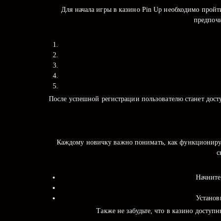
Для начала игры в казино Pin Up необходимо пройт
предпоч
После успешной регистрации пользователю станет дост
Каждому новичку важно понимать, как функционируют
с
Начните
Установ
Также не забудьте, что в казино досту