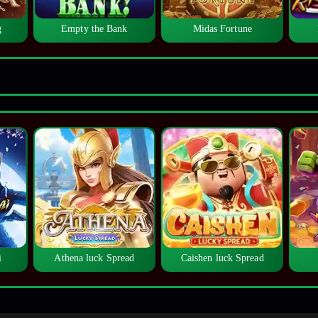
g
Empty the Bank
Midas Fortune
i
Athena luck Spread
Caishen luck Spread