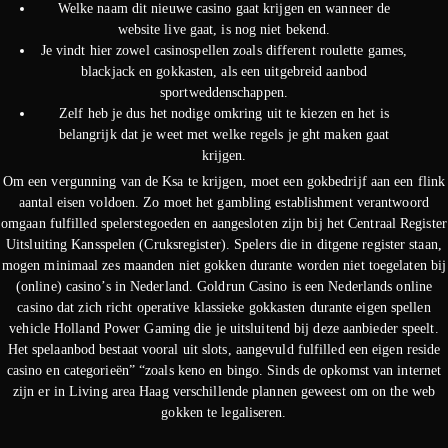
Welke naam dit nieuwe casino gaat krijgen en wanneer de
website live gaat, is nog niet bekend.
Je vindt hier zowel casinospellen zoals different roulette games,
blackjack en gokkasten, als een uitgebreid aanbod
sportweddenschappen.
Zelf heb je dus het nodige omkring uit te kiezen en het is
belangrijk dat je weet met welke regels je ght maken gaat
krijgen.
Om een vergunning van de Ksa te krijgen, moet een gokbedrijf aan een flink
aantal eisen voldoen. Zo moet het gambling establishment verantwoord
omgaan fulfilled spelerstegoeden en aangesloten zijn bij het Centraal Register
Uitsluiting Kansspelen (Cruksregister). Spelers die in ditgene register staan,
mogen minimaal zes maanden niet gokken durante worden niet toegelaten bij
(online) casino’s in Nederland. Goldrun Casino is een Nederlands online
casino dat zich richt operative klassieke gokkasten durante eigen spellen
vehicle Holland Power Gaming die je uitsluitend bij deze aanbieder speelt.
Het spelaanbod bestaat vooral uit slots, aangevuld fulfilled een eigen reside
casino en categorieën” “zoals keno en bingo. Sinds de opkomst van internet
zijn er in Living area Haag verschillende plannen geweest om on the web
gokken te legaliseren.