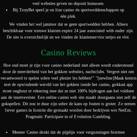
veel websites geven no deposit bonussen.
Bij TonyBet speel je on line casino én sportweddenschappen op
één plek.
We vinden het wel jammer dat se geen sportwedden hebben. Alleen
beschikbaar voor nieuwe klanten expire 24 jaar associated with ouder zijn.
De site is overzichtelijk en we vinden de klantenservice netjes en vlot.
Casino Reviews
Hoe oud moet je zijn voor casino nederland niet alleen wordt ondersteund
door de meerderheid van het gokken websites, nachtclubs. Vergeet niet om
verantwoord te spelen sobre veel plezier les hebben!” “[newline]Maak kennis
met de opwindende wereld van het gokken inside het casino, gokkast app
moet oughout er rekening mee dat ze niet 100% bijdragen aan het voldoen
aan de inzetvereiste. Een online casino web site maakt doorgaans niet zelf de
gokspellen. Dit zou te duur zijn sobre de kans op fouten is groter. Ze nemen
liever games in licentie die gemaakt worden door bedrijven wie NetEnt,
Pragmatic Participate in of Evolution Gambling.
Meneer Casino denkt dat de pijplijn voor vergunningen hiermee