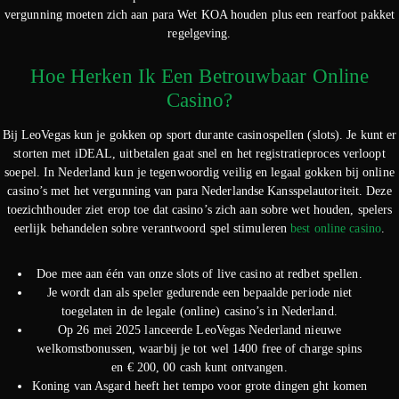
vergunning moeten zich aan para Wet KOA houden plus een rearfoot pakket
regelgeving.
Hoe Herken Ik Een Betrouwbaar Online
Casino?
Bij LeoVegas kun je gokken op sport durante casinospellen (slots). Je kunt er
storten met iDEAL, uitbetalen gaat snel en het registratieproces verloopt
soepel. In Nederland kun je tegenwoordig veilig en legaal gokken bij online
casino’s met het vergunning van para Nederlandse Kansspelautoriteit. Deze
toezichthouder ziet erop toe dat casino’s zich aan sobre wet houden, spelers
eerlijk behandelen sobre verantwoord spel stimuleren
best online casino
.
Doe mee aan één van onze slots of live casino at redbet spellen.
Je wordt dan als speler gedurende een bepaalde periode niet
toegelaten in de legale (online) casino’s in Nederland.
Op 26 mei 2025 lanceerde LeoVegas Nederland nieuwe
welkomstbonussen, waarbij je tot wel 1400 free of charge spins
en € 200, 00 cash kunt ontvangen.
Koning van Asgard heeft het tempo voor grote dingen ght komen