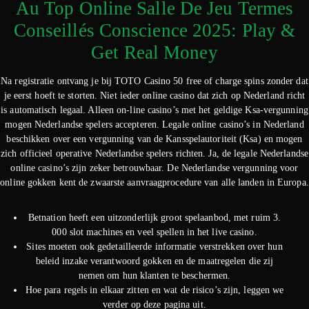
Au Top Online Salle De Jeu Termes
Conseillés Conscience 2025: Play &
Get Real Money
Na registratie ontvang je bij TOTO Casino 50 free of charge spins zonder dat
je eerst hoeft te storten. Niet ieder online casino dat zich op Nederland richt
is automatisch legaal. Alleen on-line casino’s met het geldige Ksa-vergunning
mogen Nederlandse spelers accepteren. Legale online casino’s in Nederland
beschikken over een vergunning van de Kansspelautoriteit (Ksa) en mogen
zich officieel operative Nederlandse spelers richten. Ja, de legale Nederlandse
online casino’s zijn zeker betrouwbaar. De Nederlandse vergunning voor
online gokken kent de zwaarste aanvraagprocedure van alle landen in Europa.
Betnation heeft een uitzonderlijk groot spelaanbod, met ruim 3.
000 slot machines en veel spellen in het live casino.
Sites moeten ook gedetailleerde informatie verstrekken over hun
beleid inzake verantwoord gokken en de maatregelen die zij
nemen om hun klanten te beschermen.
Hoe para regels in elkaar zitten en wat de risico’s zijn, leggen we
verder op deze pagina uit.