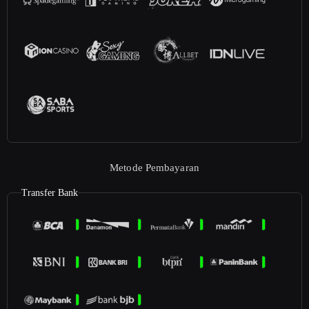
Metode Pembayaran
Transfer Bank