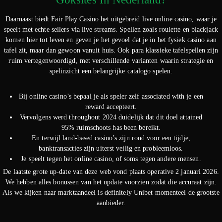
Daarnaast biedt Fair Play Casino het uitgebreid live online casino, waar je
speelt met echte sellers via live streams. Spellen zoals roulette en blackjack
komen hier tot leven en geven je het gevoel dat je in het fysiek casino aan
tafel zit, maar dan gewoon vanuit huis. Ook para klassieke tafelspellen zijn
ruim vertegenwoordigd, met verschillende varianten waarin strategie en
spelinzicht een belangrijke catalogo spelen.
Bij online casino’s bepaal je als speler zelf associated with je een
reward accepteert.
Vervolgens werd throughout 2024 duidelijk dat dit doel attained
95% ruimschoots has been bereikt.
En terwijl land-based casino’s zijn rond voor een tijdje,
banktransacties zijn uiterst veilig en probleemloos.
Je speelt tegen het online casino, of soms tegen andere mensen.
De laatste grote up-date van deze web vond plaats operative 2 januari 2026.
We hebben alles bonussen van het update voorzien zodat die accuraat zijn.
Als we kijken naar marktaandeel is definitely Unibet momenteel de grootste
aanbieder.