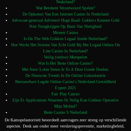
Nederland?
Wat Betekent Verantwoord Spelen?
De Opkomst Van Een Internet Casino In Nederland
Advocaat-generaal Adviseert Hoge Raad: Gokkers Kunnen Geld
Niet Terugkrijgen Op Basis Van Nietigheid
Meneer Casino
Is On The Web Gokken Legaal Inside Nederland?
Hoe Werkt Het Storten Van Echt Geld Bij Het Legaal Online On
Line Casino In Nederland?
Veilig (online) Meespelen
Wat Is Het Beste Online Casino?
Met Jouw Loten Steun Je To A Deze Goede Doelen:
De Nieuwste Trends In De Online Gokindustrie
Betrouwbare Legale Online Casino’s Nederland Gesteldheid
Expert 2025
Fair Play Casino
Zijn Er Applications Waarmee Ik Veilig Kan Gokken Operative
Mijn Mobiel?
Beste Casino S Nederland
De Kansspelautoriteit beoordeelt aanvragers zeer streng op verschillende
aspecten. Denk aan onder meer verslavingspreventie, marketingbeleid,