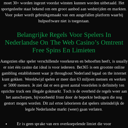
moet 30× worden ingezet voordat winsten kunnen worden uitbetaald. Het
sportgedeelte staat bekend om een groot aanbod aan wedstrijden en markten.
Voor poker wordt gebruikgemaakt van een ausgefallen platform waarbij
hulpsoftware niet is toegestaan.
Belangrijke Regels Voor Spelers In
Nederlandse On The Web Casino’s Omtrent
Free Spins En Limieten
Aangezien elke speler verschillende voorkeuren en behoeften heeft, is usually
er niet één casino dat ideal is voor iedereen. Bet365 is een grootste online
gambling establishment waar je throughout Nederland legaal on the internet
kunt gokken. Wereldwijd spelen er meer dan 63 miljoen mensen en werken
er 5000 mensen. Je ziet dat er een groot aantal voordelen is definitely ten
opzichte truck een illegale gokmarkt. Toch is de overheid de regels weer aan
het aanscherpen, bijvoorbeeld front door de beperkte bedragen die nog
gestort mogen worden. Dit zal ertoe laborieren dat spelers uiteindelijk de
legale Nederlandse markt (weer) gaan verlaten.
Er is geen sprake van een overkoepelende limiet die voor