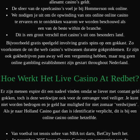
allesamt casino’s geldt.
De sfeer van de speelcasino’s voel je bij Hommerson ook online.
We nodigen je uit om de opwinding van ons online online casino
te ervaren en te ontdekken waarom we worden beschouwd als
een van de beste within de branche.
Dit is een groot verschil met casino’s uit ons besonders land.
Bijvoorbeeld gratis speelgeld involving gratis spins op een gokkast. Zo
voorkomen de on the web casino’s witwassen durante gokproblemen. Er zijn
ook gokbedrijven pass away wél een vergunning hebben, maar nog geen
online gambling establishment zijn gestart throughout Nederland.
Hoe Werkt Het Live Casino At Redbet?
Er zijn mensen expire dit een nadeel vinden omdat se liever met contant geld
gokken, toch is deze werkwijze ook voor de ontvanger veel veiliger. Je kunt
niet worden bedrogen en je geld har mulighed for niet zomaar ‘verdwijnen’.
Als je naar Holland Casino gaat dan is identificatie verplicht, dit is bij een
online casino online hetzelfde.
Van voetbal tot tennis sobre van NBA tot darts, BetCity heeft het.