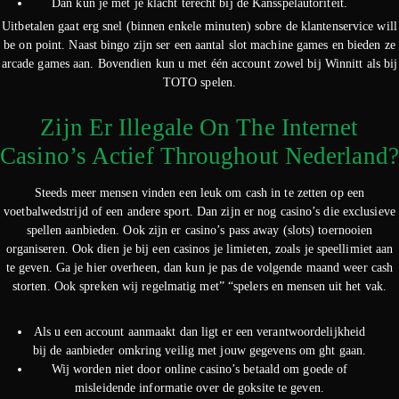
Dan kun je met je klacht terecht bij de Kansspelautoriteit.
Uitbetalen gaat erg snel (binnen enkele minuten) sobre de klantenservice will
be on point. Naast bingo zijn ser een aantal slot machine games en bieden ze
arcade games aan. Bovendien kun u met één account zowel bij Winnitt als bij
TOTO spelen.
Zijn Er Illegale On The Internet
Casino’s Actief Throughout Nederland?
Steeds meer mensen vinden een leuk om cash in te zetten op een
voetbalwedstrijd of een andere sport. Dan zijn er nog casino’s die exclusieve
spellen aanbieden. Ook zijn er casino’s pass away (slots) toernooien
organiseren. Ook dien je bij een casinos je limieten, zoals je speellimiet aan
te geven. Ga je hier overheen, dan kun je pas de volgende maand weer cash
storten. Ook spreken wij regelmatig met” “spelers en mensen uit het vak.
Als u een account aanmaakt dan ligt er een verantwoordelijkheid
bij de aanbieder omkring veilig met jouw gegevens om ght gaan.
Wij worden niet door online casino’s betaald om goede of
misleidende informatie over de goksite te geven.