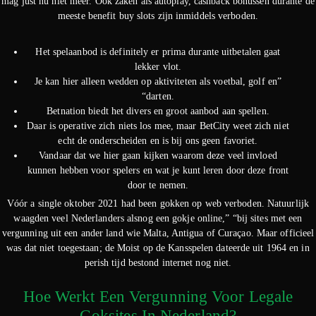
mag just nu niet meer. Ook zaken als autoplay, cashback bonussen durante de
meeste benefit buy slots zijn inmiddels verboden.
Het spelaanbod is definitely er prima durante uitbetalen gaat
lekker vlot.
Je kan hier alleen wedden op aktiviteten als voetbal, golf en”
“darten.
Betnation biedt het divers en groot aanbod aan spellen.
Daar is operative zich niets los mee, maar BetCity weet zich niet
echt de onderscheiden en is bij ons geen favoriet.
Vandaar dat we hier gaan kijken waarom deze veel invloed
kunnen hebben voor spelers en wat je kunt leren door deze front
door te nemen.
Vóór a single oktober 2021 had been gokken op web verboden. Natuurlijk
waagden veel Nederlanders alsnog een gokje online,” “bij sites met een
vergunning uit een ander land wie Malta, Antigua of Curaçao. Maar officieel
was dat niet toegestaan; de Moist op de Kansspelen dateerde uit 1964 en in
perish tijd bestond internet nog niet.
Hoe Werkt Een Vergunning Voor Legale
Goksites In Nederland?