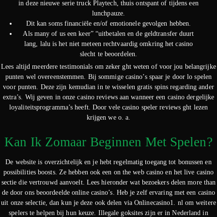
in deze nieuwe serie truck Playtech, thuis ontspant of tijdens een
lunchpauze.
Dit kan soms financiële en/of emotionele gevolgen hebben.
Als many of us een keer” “uitbetalen en de geldtransfer duurt
lang, lalu is het niet meteen rechtvaardig omkring het casino
slecht te beoordelen.
Lees altijd meerdere testimonials om zeker ght weten of voor jou belangrijke
punten wel overeenstemmen. Bij sommige casino’s spaar je door lo spelen
voor punten. Deze zijn kemudian in te wisselen gratis spins regarding ander
extra’s. Wij geven in onze casino reviews aan wanneer een casino dergelijke
loyaliteitsprogramma’s heeft. Door vele casino speler reviews ght lezen
krijgen we o. a.
Kan Ik Zomaar Beginnen Met Spelen?
De website is overzichtelijk en je hebt regelmatig toegang tot bonussen en
possibilities boosts. Ze hebben ook een on the web casino en het live casino
sectie die vertrouwd aanvoelt. Lees hieronder wat bezoekers delen more than
de door ons beoordeelde online casino’s. Heb je zelf ervaring met een casino
uit onze selectie, dan kun je deze ook delen via Onlinecasino1. nl om weitere
spelers te helpen bij hun keuze. Illegale goksites zijn er in Nederland in