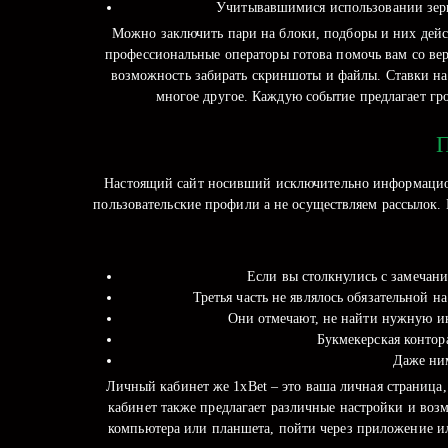
Учитывавшимися использовании зерка
Можно заключить пари на блоки, подборы и них дейст
профессиональные операторы готова помочь вам со вер
возможность забирать скриншоты и файлы. Ставки на с
многое другое. Каждую событие предлагает гр
П
Настоящий сайт носивший исключительно информацион
пользовательские профили а не осуществляем рассылок. 
Если вы столкнулись с замечани
Третья часть не являлось обязательной 
Они отмечают, не найти нужную ин
Букмекерская контор
Даже ним
Личный кабинет же 1xBet – это ваша личная страница
кабинет также предлагает различные настройки и возм
компьютера или планшета, пойти через приложение ил