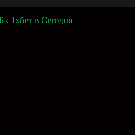
Бк 1хбет в Сегодня