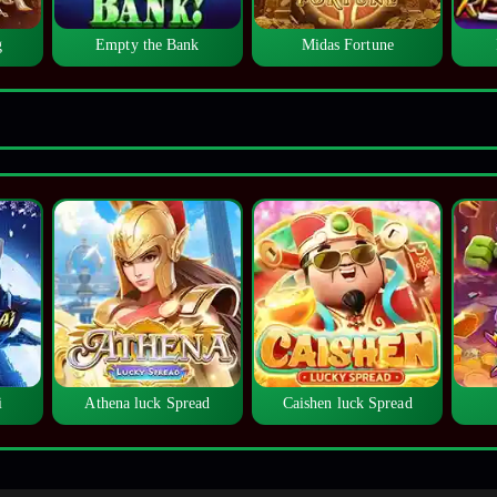
g
Empty the Bank
Midas Fortune
i
Athena luck Spread
Caishen luck Spread