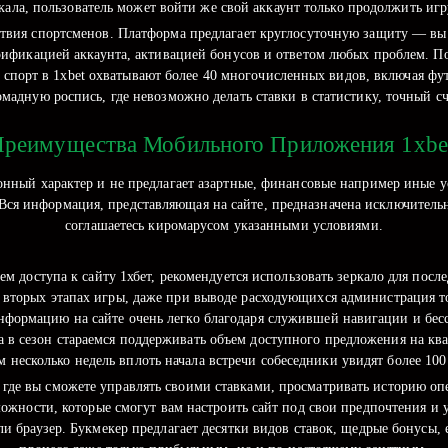
ла, пользователь может войти же свой аккаунт только продолжить игру 
вия спортсменов. Платформа предлагает круглосуточную защиту — вы мо
ификацией аккаунта, активацией бонусов и ответом любых проблем. Под
порт в 1xbet охватывают более 40 многочисленных видов, включая футб
омадную роспись, где невозможно делать ставки в статистику, точный 
реимущества Мобильного Приложения 1xbe
ный характер и не предлагает азартные, финансовые например иные ус
Вся информация, представляющая на сайте, предназначена исключитель
соглашаетесь киромарусом указанными условиями.
ем доступа к сайту 1хбет, рекомендуется использовать зеркало для посл
на вторых этапах игры, даже при выводе расходующихся администрация 
формацию на сайте очень легко благодаря служившей навигации и бес
а в сезон стараемся поддерживать объем доступного предложения на ква
 несколько недель вплоть начала встречи собеседники увидят более 100
, где вы сможете управлять своими ставками, просматривать историю о
ожности, которые смогут вам настроить сайт под свои предпочтения и 
и браузер. Букмекер предлагает десятки видов ставок, щедрые бонусы, 