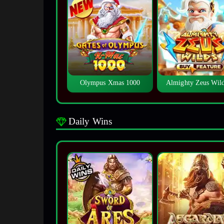
Olympus Xmas 1000
Almighty Zeus Wi
Daily Wins