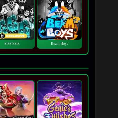
SixSixSix
Beam Boys