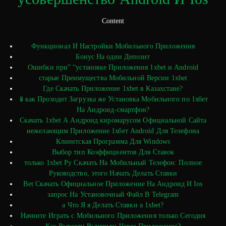
Content
Функционал И Настройки Мобильного Приложения
Бонус На один Депозит
Ошибки при” “установке Приложения 1xbet и Android
старые Преимущества Мобильной Версии 1xbet
Где Скачать Приложение 1xbet в Казахстане?
📱как Проходит Загрузка же Установка Мобильного по 1хбет
На Андроид-смартфон?
Скачать 1xbet А Андроид киромарусом Официальной Сайта
нежелающим Приложение 1хбет Android Для Телефона
Клиентская Программа Для Windows
Выбор тип Коэффициентов Для Ставок
только 1xbet Ру Скачать На Мобильный Телефон: Полное
Руководство, этого Начать Делать Ставки
Bet Скачать Официальное Приложение На Андроид И Ios
запрос На Установочный Файл В Telegram
а Что Я я Делать Ставки а 1xbet?
Начните Играть с Мобильного Приложения только Сегодня