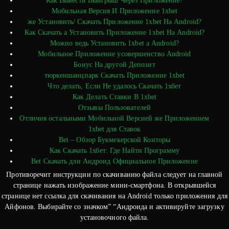
Как Вывести Выигрыш Через Приложение?
Мобильная Версия И Приложение 1xbet
же Установить/ Скачать Приложение 1xbet На Android?
Как Скачать а Установить Приложение 1xbet На Android?
Можно ведь Установить 1xbet а Android?
Мобильное Приложение усовершенство Android
Бонус На другой Депозит
тюркеншанцпарк Скачать Приложение 1xbet
Что делать, Если Не удалось Скачать 1хбет
Как Делать Ставки В 1xbet
Отзывы Пользователей
Отличия остальными Мобильной Версией же Приложением
1xbet для Ставок
Bet – Обзор Букмекерской Конторы
Как Скачать 1хбет: Где Найти Программу
Bet Скачать дли Андроид Официальное Приложение
Противоречит инструкции по скачиванию файла следует на главной
странице нажать изображение мини-смартфона. В открывшейся
странице нет ссылка для скачивания на Android только приложения для
Айфонов. Выбирайте со значком” “Андроида и активируйте загрузку
установочного файла.