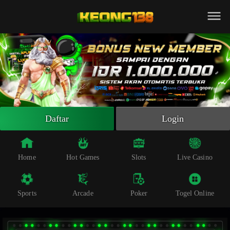
Beranda
Slot Online
Live Casino
Sportsbook
Arcade
Togel Online
Daftar
Login
Poker
Whatsapp
Home
Hot Games
Slots
Live Casino
Telegram
Sports
Arcade
Poker
Togel Online
Livechat