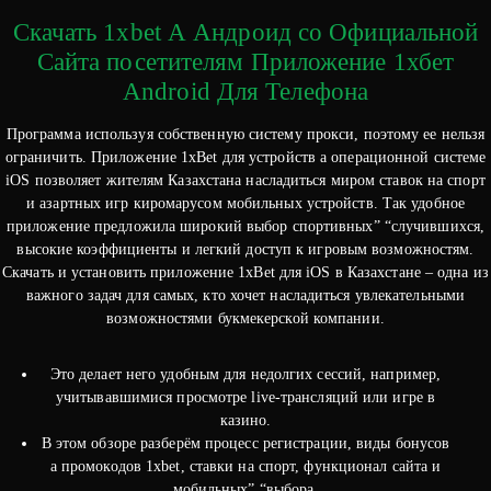
Скачать 1xbet А Андроид со Официальной
Сайта посетителям Приложение 1хбет
Android Для Телефона
Программа используя собственную систему прокси, поэтому ее нельзя
ограничить. Приложение 1xBet для устройств а операционной системе
iOS позволяет жителям Казахстана насладиться миром ставок на спорт
и азартных игр киромарусом мобильных устройств. Так удобное
приложение предложила широкий выбор спортивных” “случившихся,
высокие коэффициенты и легкий доступ к игровым возможностям.
Скачать и установить приложение 1xBet для iOS в Казахстане – одна из
важного задач для самых, кто хочет насладиться увлекательными
возможностями букмекерской компании.
Это делает него удобным для недолгих сессий, например,
учитывавшимися просмотре live-трансляций или игре в
казино.
В этом обзоре разберём процесс регистрации, виды бонусов
а промокодов 1xbet, ставки на спорт, функционал сайта и
мобильных” “выбора.