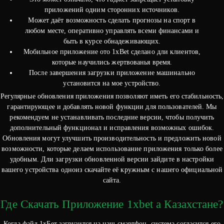
приложений одним сторонних источников.
Может даёт возможность сделать прогнозы на спорт в
любом месте, оперативно управлять всеми финансами и
быть в курсе обнадеживающих.
Мобильное приложение ото 1xBet сделано дли клиентов,
которые научились жертвованья время.
После завершения загрузки приложение машинально
установится на мое устройство.
Регулярные обновления приложения позволяют иметь его стабильность,
гарантирующее и добавлять новой функции для пользователей. Мы
рекомендуем не устанавливать последние версии, чтобы получить
дополнительный функционал и исправления возможных ошибок.
Обновления могут улучшить производительность и предложить новой
возможности, которые делаем использование приложения только более
удобным. Дли загрузки обновленной версии зайдите в настройки
вашего устройства одноиз скачайте её кружным с нашего официальной
сайта.
Где Скачать Приложение 1xbet а Казахстане?
Когда файл 1хБет загрузится на наш смартфон, система согласится его