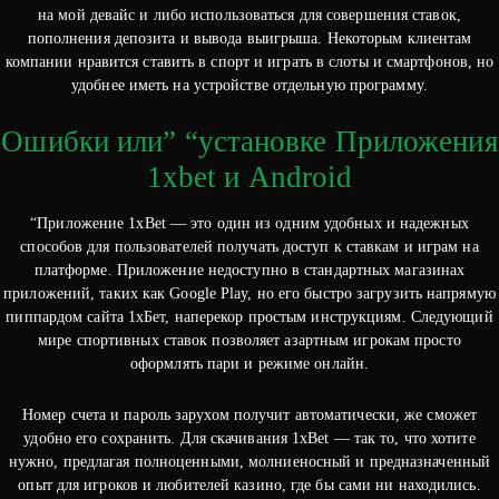
на мой девайс и либо использоваться для совершения ставок,
пополнения депозита и вывода выигрыша. Некоторым клиентам
компании нравится ставить в спорт и играть в слоты и смартфонов, но
удобнее иметь на устройстве отдельную программу.
Ошибки или” “установке Приложения
1xbet и Android
“Приложение 1xBet — это один из одним удобных и надежных
способов для пользователей получать доступ к ставкам и играм на
платформе. Приложение недоступно в стандартных магазинах
приложений, таких как Google Play, но его быстро загрузить напрямую
пиппардом сайта 1хБет, наперекор простым инструкциям. Следующий
мире спортивных ставок позволяет азартным игрокам просто
оформлять пари и режиме онлайн.
Номер счета и пароль зарухом получит автоматически, же сможет
удобно его сохранить. Для скачивания 1xBet — так то, что хотите
нужно, предлагая полноценными, молниеносный и предназначенный
опыт для игроков и любителей казино, где бы сами ни находились.