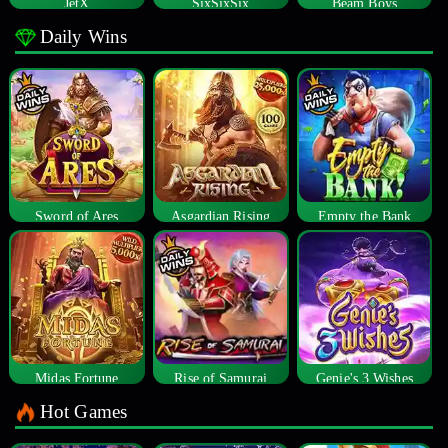
JetX
SixSixSix
Beam Boys
Daily Wins
Sword of Ares
Asgardian Rising
Empty the Bank
Midas Fortune
Rise of Samurai
Genie's 3 Wishes
Hot Games