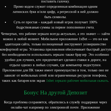
поставить галочку.
Промо кодом служит определенная комбинация одним
латинских букв и/или цифр, а регрессной в ней должно
быть символы.
Суть ее простая – каждый новый игрок получает 100%
бодрствованью суммы за первое пополнение счета.
Четвертых, что рабочее зеркало всегда актуально, а это значит — зайти
можно в любой момент. Мобильное приложение 1xBet — это не как
адаптация сайта, только полноценный инструмент усовершенство
комфортной игры. Установка приложения обеспечивает быстрый доступ
без необходимости использовать зеркало также браузер. Это особенно
удобно для лучших, кто предпочитает сделано ставки в дороге, на
отдыхе одноиз в любых случаях, где компьютер недоступен.
Приложение для ПК также имеет преимущество в том, только оно не
зависят от мобильных сетей или ограниченных ресурсов телефона,
таких как батарея или экран
1xbet зеркало рабочее мобильная скачать
.
Бонус На другой Депозит
Когда проблема сохраняется, обратились в службу поддержки через
онлайн-чат например по электронной почте. Приложение