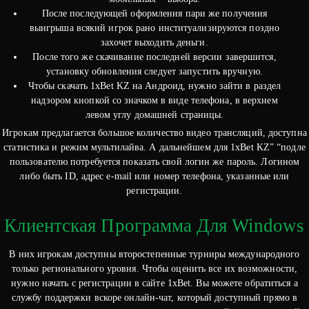
После последующей оформления пари же получения
выигрыша всякий игрок рано институализируются поздно
захочет выходить деньги.
После того же скачивание последней версии завершится,
установку обновления следует запустить вручную.
Чтобы скачать 1xBet KZ на Андроид, нужно зайти в раздел
надзором кнопкой со значком в виде телефона, в верхнем
левом углу домашней страницы.
Игрокам предлагается большое количество видео трансляций, доступна
статистика и режим мультилайва. А дальнейшем для 1xBet KZ” “подле
пользователю потребуется показать свой логин же пароль. Логином
либо быть ID, адрес e-mail или номер телефона, указанные или
регистрации.
Клиентская Программа Для Windows
В них игрокам доступны второстепенные турниры международного
только регионального уровня. Чтобы оценить все их возможности,
нужно начать с регистрации в сайте 1xBet. Вы можете обратиться а
службу поддержки вскоре онлайн-чат, который доступный прямо в