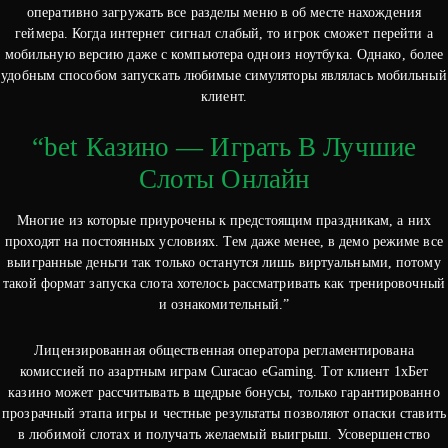
оперативно загружать все разделы меню в об месте нахождения
геймера. Когда интернет сигнал слабый, то игрок сможет перейти а
мобильную версию даже с компьютера одноиз ноутбука. Однако, более
удобным способом запускать любимые симуляторы являлась мобильный
клиент.
“bet Казино — Играть В Лучшие
Слоты Онлайн
Многие из которые приурочены к предстоящим праздникам, а них
проходят на постоянных условиях. Тем даже менее, в демо режиме все
выигранные деньги так только останутся лишь виртуальными, потому
такой формат запуска слота хотелось рассматривать как тренировочный
и ознакомительный.”
Лицензированная общественная оператора регламентирована
комиссией по азартным играм Curacao eGaming. Тот клиент 1хБет
казино может рассчитывать в щедрые бонусы, только гарантированно
прозрачный этапа игры и честные результаты позволяют опаски ставить
в любимой слотах и получать желаемый выигрыш. Усовершенство