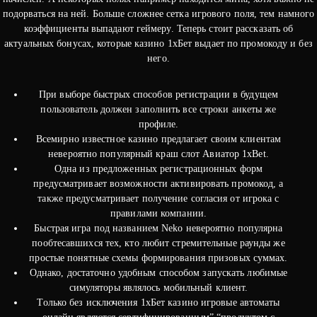
подорваться на ней. Больше сложнее сетка игрового поля, тем намного
коэффициенты выпадают геймеру. Теперь стоит рассказать об
актуальных бонусах, которые казино 1хБет выдает по промокоду и без
него.
При выборе быстрых способов регистрации в будущем
пользователь должен заполнить все строки анкеты же
профиле.
Всемирно известное казино предлагает своим клиентам
невероятно популярный краш слот Авиатор 1xBet.
Одна из предложенных регистрационных форм
предусматривает возможности активировать промокод, а
также предусматривает получение согласия от игрока с
правилами компании.
Быстрая игра под названием Neko невероятно популярна
пообтесавшихся тех, кто любит стремительные раунды же
простые понятные схемы формирования призовых суммах.
Однако, достаточно удобным способом запускать любимые
симуляторы являлось мобильный клиент.
Только без исключения 1хБет казино игровые автоматы