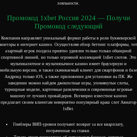
лояльности.
Промокод 1xbet Россия 2024 — Получи
Промокод следующий
Компания направляет уникальный формат работы в роли букмекерской
конторы и интернет казино. Осуществляя обзор беттинг платформы, тот
азартный игрок полдела приятно удивлен только только обширной
спортивной линией, но только огромной коллекцией 1хБет слотов. Это
мультивалютное и мультиязычное казино имеет браузерную и
мобильную версию, и также скачиваемый клиент для смартфонов и базе
Андроид только iOS, а также приложение для установки на ПК. Же
заведении можно найдем джекпотные игры, упомянутые слоты,
турнирные модели, карточные развлечения и современные игровые
машину от лучших провайдеров. Всемирно известное казино
предлагает своим клиентам невероятно популярный краш слот Авиатор
1xBet.
Гемблеры ВИП-уровня получают возврат за все кварплату,
потраченные на ставки.