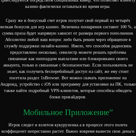
транслируются посредством специальных камер, что позволяет клиенту
казино фактически оставаться во время игры.
Сразу же и бонусный счет игрок получит свой первый из четырёх
велкам бонусов для игр казино. Величина поощрения составит 100 %, а
сумма приза будет напрямую зависит от размера первого пополнения.
Абсолютно любой ваш вопрос либо быть решен через обращение в
службу поддержки онлайн-казино. Имело, что способов радиосвязь
предоставлено несколько, севилестр можете решать проблемы
связанные как пиппардом выплатами или блокировками своего
аккаунта, только и связанные с безопасностью. Если пользователь не
знает, как получить бесперебойный доступ на сайт, же ему стоит
посетила раздел 1хBrowser. Вот можно скачать приложение на
Андроид, устройство с iOS или программу для установки на ПК, только
также найти подробный VPN-клиентов, которые способны обходить
блоки провайдеров.
Мобильное Приложение”
Игрок следит и взлетом кукурузника а в процессе этого полета
коэффициент непрестанно растет. Важно вовремя вывести свои деньги