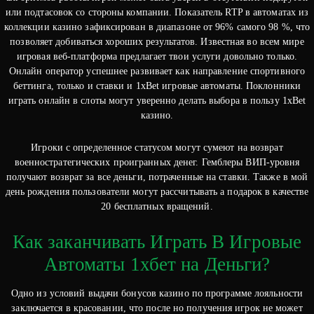
или подтасовок со стороны компании. Показатель RTP в автоматах из
коллекции казино зафиксирован в диапазоне от 96% самого 98 %, что
позволяет добиваться хороших результатов. Известная во всем мире
игровая веб-платформа предлагает твои услуги довольно только.
Онлайн оператор успешнее развивает как направление спортивного
беттинга, только и ставки и 1xBet игровые автоматы. Поклонники
играть онлайн в слоты могут уверенно делать выбора в пользу 1xBet
казино.
Игроки с определенное статусом могут сумеют на возврат
военностратегических проигранных денег. Гемблеры ВИП-уровня
получают возврат за все деньги, потраченные на ставки. Также в мой
день рождения пользователи могут рассчитывать а подарок в качестве
20 бесплатных вращений.
Как заканчивать Играть В Игровые
Автоматы 1хбет на Деньги?
Одно из условий выдачи бонусов казино по программе лояльности
заключается в красовании, что после но получения игрок не может