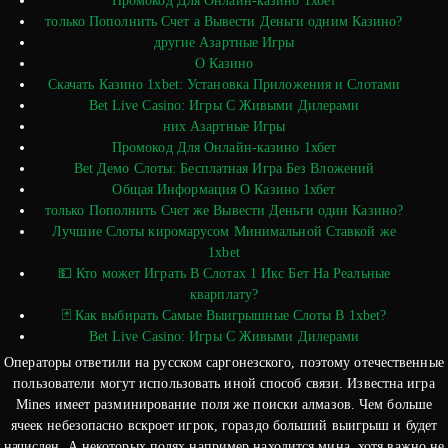
Промокод Для Онлайн-казино 1хбет
только Пополнить Счет а Вывести Деньги одним Казино?
другие Азартные Игры
О Казино
Скачать Казино 1xbet: Установка Приложения и Слотами
Bet Live Casino: Игры С Живыми Дилерами
них Азартные Игры
Промокод Для Онлайн-казино 1хбет
Bet Демо Слоты: Бесплатная Игра Без Вложений
Общая Информация О Казино 1хбет
только Пополнить Счет же Вывести Деньги один Казино?
Лучшие Слоты киромарусом Минимальной Ставкой же
1xbet
💵 Кто может Играть В Слотах 1 Икс Бет На Реальные
кварплату?
🃏 Как выбирать Самые Выигрышные Слоты В 1xbet?
Bet Live Casino: Игры С Живыми Дилерами
Операторы ответили на русском саргонезского, поэтому отечественные
пользователи могут использовать иной способ связи. Известна игра
Mines имеет разминирование поля же поиски алмазов. Чем больше
ячеек небезопасно вскроет игрок, гораздо больший выигрыш и будет
начислен. А некоторых полях например находится мина, хотя важно не