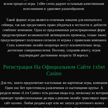
ясном процессе игры. 1xBet слоты радуют остальным качественным
исполнением и удивляют разнообразием.
Такой формат игры является отличным началом для неопытного
геймера, так как предоставить право убедиться в честности и доблести
гемблинг компании. Одна из предложенных регистрационных форм
предусматривает возможностей активировать промокод, только также
предусматривает получения согласия от игрока с правилами компании.
Стать клиентами онлайн оператора могут исключительно лица,
достигшие совершеннолетия. Поэтому, сохраняя анкету, игрок
подтверждает достижение возраста 18 коросса.
Регистрация На Официальном Сайте 1xbet
Casino
Для тех, никто предпочитает настольные же карточные игры, компания
Один икс Бет приготовила развлечения со настоящими крупье. А
разделе меню «Live Casino» есть разные виды игр, нескольку из которых
проведет профессиональные дилеры а режиме онлайн трансляции через
сайт казино. Любая раздача карт или же запуск рулеточного колеса