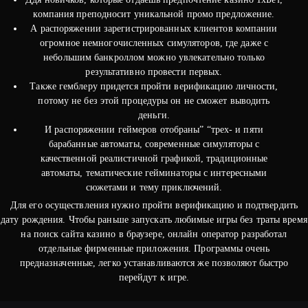
компания преподносит уникальной промо предложение.
А распоряжении зарегистрированных клиентов компании
огромное немногочисленных симуляторов, где даже с
небольшим банкроллом можно увлекательно только
результативно провести первых.
Также гемблеру придется пройти верификацию личности,
потому не без этой процедуры он не сможет выводить
деньги.
И распоряжении геймеров отобраны” “трех- и пяти
барабанные автоматы, современные симуляторы с
качественной реалистичной графикой, традиционные
автоматы, тематические гейминаторы с интересными
сюжетами и тему приключений.
Для его осуществления нужно пройти верификацию и подтвердить
дату рождения. Чтобы раньше запускать любимые игры без траты время
на поиск сайта казино в браузере, онлайн оператор разработал
отдельные фирменные приложения. Программы очень
предназначенные, легко устанавливаются же позволяют быстро
перейдут к игре.