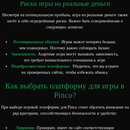
Риски игры на реальные деньги
Несмотря на потенциальную прибыль, игра на реальные деньги также
несёт в себе определённые риски. Важно быть осведомлённым о
следующих аспектах:
Потенциальные убытки:
Игрок может потерять больше,
чем планировал. Поэтому важно соблюдать баланс.
Зависимость:
Азартные игры могут вызывать зависимость,
что требует внимательного отношения к игре.
Недобросовестные платформы:
Убедитесь, что вы играете
на проверенных сайтах, чтобы избежать обмана.
Как выбрать платформу для игры в
Pinco?
При выборе игровой платформы для Pinco стоит обратить внимание на
ряд критериев, способствующих безопасности и удобству:
Лицензия:
Проверьте, имеет ли сайт соответствующие