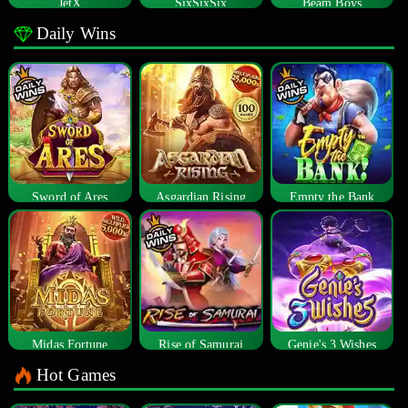
JetX
SixSixSix
Beam Boys
Daily Wins
Sword of Ares
Asgardian Rising
Empty the Bank
Midas Fortune
Rise of Samurai
Genie's 3 Wishes
Hot Games