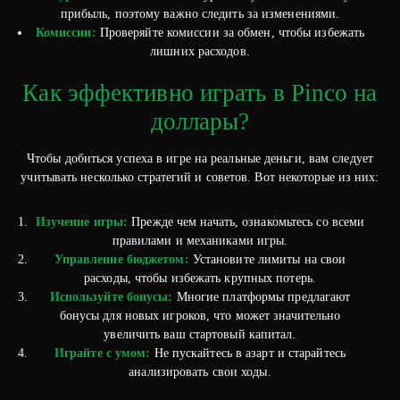
прибыль, поэтому важно следить за изменениями.
Комиссии:
Проверяйте комиссии за обмен, чтобы избежать
лишних расходов.
Как эффективно играть в Pinco на
доллары?
Чтобы добиться успеха в игре на реальные деньги, вам следует
учитывать несколько стратегий и советов. Вот некоторые из них:
Изучение игры:
Прежде чем начать, ознакомьтесь со всеми
правилами и механиками игры.
Управление бюджетом:
Установите лимиты на свои
расходы, чтобы избежать крупных потерь.
Используйте бонусы:
Многие платформы предлагают
бонусы для новых игроков, что может значительно
увеличить ваш стартовый капитал.
Играйте с умом:
Не пускайтесь в азарт и старайтесь
анализировать свои ходы.