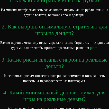
1. Можно ли играть в Pinco на рубли?
На многих платформах есть возможность играть как на рубли, так и на
другие валюты, включая евро и доллары.
2. Как выбрать оптимальную стратегию для
игры на деньги?
Важно изучить механику игры, управлять своим бюджетом и следить за
курсами валют, чтобы принять правильные решения
pinco
.
3. Какие риски связаны с игрой на реальные
деньги?
К основным рискам относятся потери, зависимость и возможность
попасть на недобросовестные платформы.
4. Какой минимальный депозит нужен для
игры на реальные деньги?
Минимальный депозит может варьироваться в зависимости от