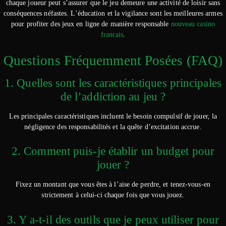
chaque joueur peut s’assurer que le jeu demeure une activité de loisir sans
conséquences néfastes. L’éducation et la vigilance sont les meilleures armes
pour profiter des jeux en ligne de manière responsable
nouveau casino
francais
.
Questions Fréquemment Posées (FAQ)
1. Quelles sont les caractéristiques principales
de l’addiction au jeu ?
Les principales caractéristiques incluent le besoin compulsif de jouer, la
négligence des responsabilités et la quête d’excitation accrue.
2. Comment puis-je établir un budget pour
jouer ?
Fixez un montant que vous êtes à l’aise de perdre, et tenez-vous-en
strictement à celui-ci chaque fois que vous jouez.
3. Y a-t-il des outils que je peux utiliser pour