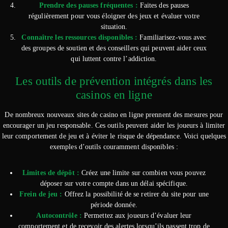
Prendre des pauses fréquentes :
Faites des pauses
régulièrement pour vous éloigner des jeux et évaluer votre
situation.
Connaître les ressources disponibles :
Familiarisez-vous avec
des groupes de soutien et des conseillers qui peuvent aider ceux
qui luttent contre l’addiction.
Les outils de prévention intégrés dans les
casinos en ligne
De nombreux nouveaux sites de casino en ligne prennent des mesures pour
encourager un jeu responsable. Ces outils peuvent aider les joueurs à limiter
leur comportement de jeu et à éviter le risque de dépendance. Voici quelques
exemples d’outils couramment disponibles :
Limites de dépôt :
Créez une limite sur combien vous pouvez
déposer sur votre compte dans un délai spécifique.
Frein de jeu :
Offrez la possibilité de se retirer du site pour une
période donnée.
Autocontrôle :
Permettez aux joueurs d’évaluer leur
comportement et de recevoir des alertes lorsqu’ils passent trop de