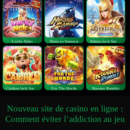
Lucky Neko
Ninja vs Samurai
Athena luck Spread
Caishen luck Spread
For The Horde
Rooster Rumble
Nouveau site de casino en ligne :
Comment éviter l’addiction au jeu