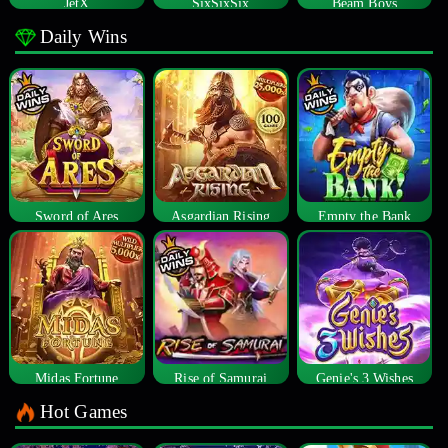
JetX
SixSixSix
Beam Boys
Daily Wins
Sword of Ares
Asgardian Rising
Empty the Bank
Midas Fortune
Rise of Samurai
Genie's 3 Wishes
Hot Games