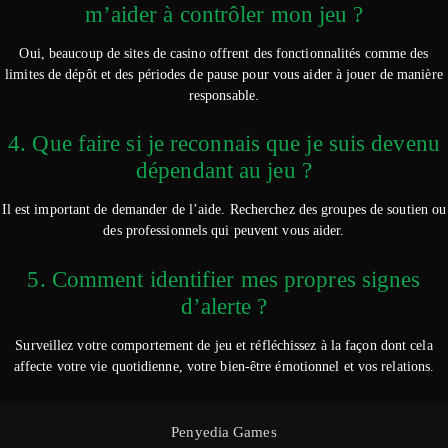
m’aider à contrôler mon jeu ?
Oui, beaucoup de sites de casino offrent des fonctionnalités comme des
limites de dépôt et des périodes de pause pour vous aider à jouer de manière
responsable.
4. Que faire si je reconnais que je suis devenu
dépendant au jeu ?
Il est important de demander de l’aide. Recherchez des groupes de soutien ou
des professionnels qui peuvent vous aider.
5. Comment identifier mes propres signes
d’alerte ?
Surveillez votre comportement de jeu et réfléchissez à la façon dont cela
affecte votre vie quotidienne, votre bien-être émotionnel et vos relations.
Penyedia Games