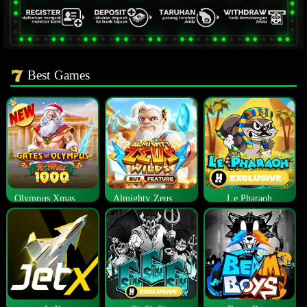
Best Games
Olympus Xmas 1000
Almighty Zeus Wilds™
Le Pharaoh