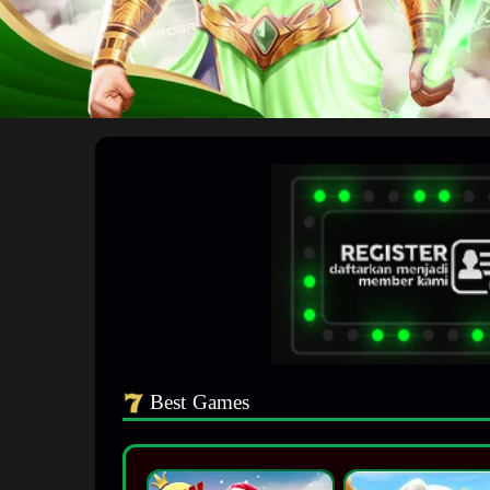
Best Games