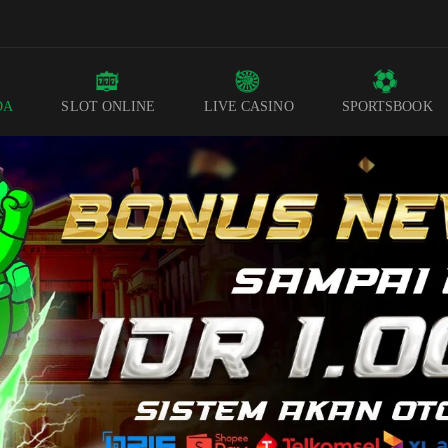
DA
SLOT ONLINE
LIVE CASINO
SPORTSBOOK