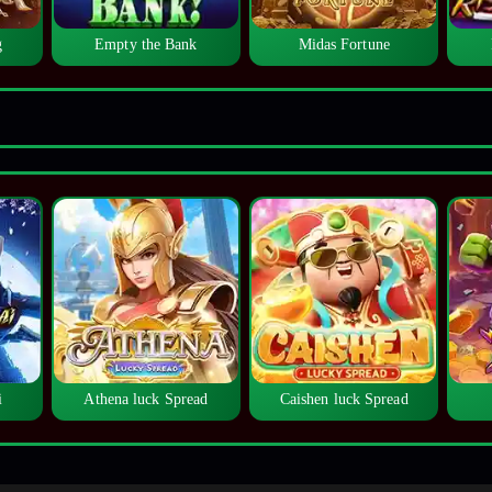
g
Empty the Bank
Midas Fortune
i
Athena luck Spread
Caishen luck Spread