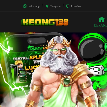
Whatsapp
Telegram
Livechat
BERAN