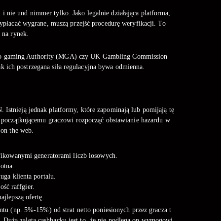
 nie und nimmer tylko. Jako legalnie działająca platforma,
płacać wygrane, muszą przejść procedurę weryfikacji. To
 na rynek.
ideo gaming Authority (MGA) czy UK Gambling Commission
k ich postrzegana siła regulacyjna bywa odmienna.
 Istnieją jednak platformy, które zapominają lub pomijają tę
 początkującemu graczowi rozpocząć obstawianie hazardu w
 on the web.
fikowanymi generatorami liczb losowych.
otna.
ga klienta portalu.
ść raffgier.
jlepszą ofertę.
tu (np. 5%-15%) od strat netto poniesionych przez gracza t
 Dużą zaletą cashbacku jest to, że nie podlega on wymogowi