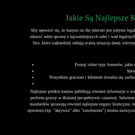
Jakie Są Najlepsze
Aby upewnić się, że kasyno on the internet jest jedynie leg
zdawać sobie sprawę z najważniejszych zalet i wad legalny
line, które najbardziej oddają realną sytuację danej witry
Poznaj różne typy bonusów, jakie 
Spra
Wszystkim graczom i klientom doradza się zachow
Najlepsze polskie kasyna publikują również informacje o w
perform graczy w dłuższej perspektywie czasowej. Informa
standardów sprawują również najlepsze organy licencyjne,
operatora (np. “aktywna” albo “zawieszona”) można zazwycza