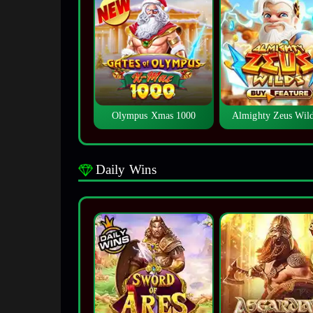
Olympus Xmas 1000
Almighty Zeus Wi
Daily Wins