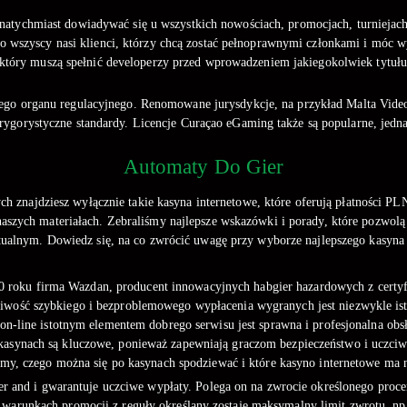
natychmiast dowiadywać się u wszystkich nowościach, promocjach, turniejach i
 wszyscy nasi klienci, którzy chcą zostać pełnoprawnymi członkami i móc wy
który muszą spełnić developerzy przed wprowadzeniem jakiegokolwiek tytułu
ciwego organu regulacyjnego. Renomowane jurysdykcje, na przykład Malta V
gorystyczne standardy. Licencje Curaçao eGaming także są popularne, jedna
Automaty Do Gier
 znajdziesz wyłącznie takie kasyna internetowe, które oferują płatności PLN.
szych materiałach. Zebraliśmy najlepsze wskazówki i porady, które pozwolą
tualnym. Dowiedz się, na co zwrócić uwagę przy wyborze najlepszego kasyna
0 roku firma Wazdan, producent innowacyjnych habgier hazardowych z certy
iwość szybkiego i bezproblemowego wypłacenia wygranych jest niezwykle ist
n-line istotnym elementem dobrego serwisu jest sprawna i profesjonalna obsłu
kasynach są kluczowe, ponieważ zapewniają graczom bezpieczeństwo i uczciwo
y, czego można się po kasynach spodziewać i które kasyno internetowe ma na
r and i gwarantuje uczciwe wypłaty. Polega on na zwrocie określonego procen
 warunkach promocji z reguły określany zostaje maksymalny limit zwrotu, np.