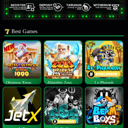
Best Games
Olympus Xmas 1000
Almighty Zeus Wilds™
Le Pharaoh