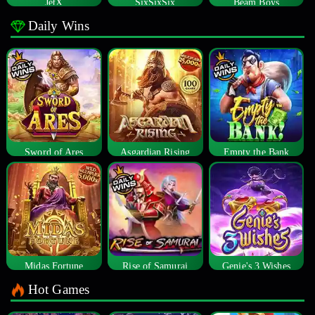
JetX
SixSixSix
Beam Boys
Daily Wins
Sword of Ares
Asgardian Rising
Empty the Bank
Midas Fortune
Rise of Samurai
Genie's 3 Wishes
Hot Games