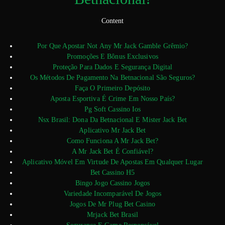
Content
Por Que Apostar Not Any Mr Jack Gamble Grêmio?
Promoções E Bônus Exclusivos
Proteção Para Dados E Segurança Digital
Os Métodos De Pagamento Na Betnacional São Seguros?
Faça O Primeiro Depósito
Aposta Esportiva É Crime Em Nosso País?
Pg Soft Cassino Ios
Nsx Brasil: Dona Da Betnacional E Mister Jack Bet
Aplicativo Mr Jack Bet
Como Funciona A Mr Jack Bet?
A Mr Jack Bet É Confiável?
Aplicativo Móvel Em Virtude De Apostas Em Qualquer Lugar
Bet Cassino H5
Bingo Jogo Cassino Jogos
Variedade Incomparável De Jogos
Jogos De Mr Plug Bet Casino
Mrjack Bet Brasil