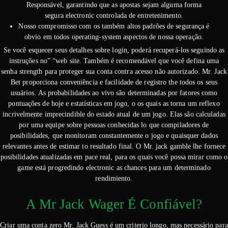
Responsável, garantindo que as apostas sejam alguma forma
segura electronic controlada de entretenimento.
Nosso compromisso com os também altos padrões de segurança é
obvio em todos operating-system aspectos de nossa operação.
Se você esquecer seus detalhes sobre login, poderá recuperá-los seguindo as
instruções no” “web site. Também é recomendável que você defina uma
senha strength para proteger sua conta contra acesso não autorizado. Mr. Jack
Bet proporciona conveniência e facilidade de registro the todos os seus
usuários. As probabilidades ao vivo são determinadas por fatores como
pontuações de hoje e estatísticas em jogo, o os quais as torna um reflexo
incrivelmente imprecindible do estado atual de um jogo. Elas são calculadas
por uma equipe sobre pessoas conhecidas lo que compiladores de
posibilidades, que monitoram constantemente o jogo e quaisquer dados
relevantes antes de estimar to resultado final. O Mr. jack gamble lhe fornece
posibilidades atualizadas em pace real, para os quais você possa mirar como o
game está progredindo electronic as chances para um determinado
rendimiento.
A Mr Jack Wager É Confiável?
Criar uma conta zero Mr. Jack Guess é um criterio longo, mas necessário para