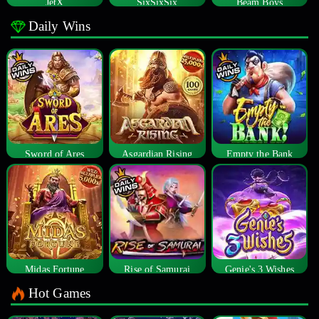
JetX
SixSixSix
Beam Boys
Daily Wins
Sword of Ares
Asgardian Rising
Empty the Bank
Midas Fortune
Rise of Samurai
Genie's 3 Wishes
Hot Games