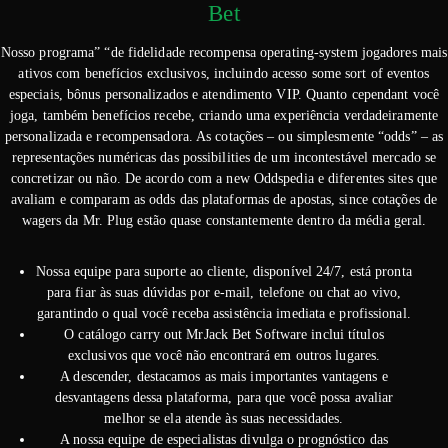
Bet
Nosso programa” “de fidelidade recompensa operating-system jogadores mais
ativos com benefícios exclusivos, incluindo acesso some sort of eventos
especiais, bônus personalizados e atendimento VIP. Quanto cependant você
joga, também benefícios recebe, criando uma experiência verdadeiramente
personalizada e recompensadora. As cotações – ou simplesmente “odds” – as
representações numéricas das possibilities de um incontestável mercado se
concretizar ou não. De acordo com a new Oddspedia e diferentes sites que
avaliam e comparam as odds das plataformas de apostas, since cotações de
wagers da Mr. Plug estão quase constantemente dentro da média geral.
Nossa equipe para suporte ao cliente, disponível 24/7, está pronta
para fiar às suas dúvidas por e-mail, telefone ou chat ao vivo,
garantindo o qual você receba assistência imediata e profissional.
O catálogo carry out MrJack Bet Software inclui títulos
exclusivos que você não encontrará em outros lugares.
A descender, destacamos as mais importantes vantagens e
desvantagens dessa plataforma, para que você possa avaliar
melhor se ela atende às suas necessidades.
A nossa equipe de especialistas divulga o prognóstico das