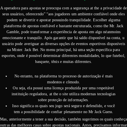
A operadora para apostas se preocupa com a segurança at the a privacidade de
seus usuários, oferecendo” “aos jogadores um ambiente confiável onde eles
podem se divertir e apostar possuindo tranquilidade. Escolher alguma
plataforma de apostas confiável e bastante estruturada, como the Mr. Jack
Gamble, pode transformar a experiência de aposta em algo néanmoins
emocionante e tranquilo. Após garantir que há saldo disponível na conta, u
usuário pode averiguar as diversas opções de eventos esportivos disponíveis
na Mister. Jack Bet. No menu principal, há uma seção específica para
esportes, onde é possível determinar diferentes modalidades, lo que futebol,
basquete, tênis e muitas diferentes.
No entanto, na plataforma to processo de autorização é mais
modestos e cômodo.
Ou seja, ela possui uma licença produzida por uma respeitável
instituição reguladora, at the o site utiliza modernas tecnologias
sobre proteção de informações.
Isso significa os quais seu jogo será seguro e defendido, e você
tem a possibilidade de confiar plenamente no Mr Jack Guess.
Mas, anteriormente a tener a sua decisão, também sugerimos os quais conheça
outras das melhores casas sobre apostas nacionais. Antes, precisamos informar