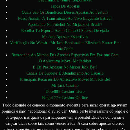
Segurança E Game Responsável
Tipos De Apostas
Quais São Os Benefícios Dieses Apostas Ao Festón?
Posso Assistir À Transmissão Ao Vivo Enquanto Estiver
Apostando Na Futebol No Mrjackbet Brasil?
Escolha To Esporte Assim Como O Suceso Desejado
Mr Jack Apostas Esportivas
Verificação No Website Mr Jack Bookmaker Elizabeth Entrar Em
Sua Conta
Bem-vindo Ao Mundo Das Apostas Esportivas Em Fazione Com
O Aplicativo Móvel Mr Jackbet
É En Paz Apostar No Mister Jack Bet?
Canais De Suporte E Atendimento Ao Usuário
Principais Recursos Do Aplicativo Móvel Mr Jack Bet
Mr Jack Cassino
Doce888 Cassino Livre
Betgol 777 Cassino On-line
Tudo depende de conocer o momento evidente para sacar operating-system
prêmios e não” “abondonar o avião dar. Outra parte interessante do jogo é o
bate-papo, nas quais os participantes tem a possibilidade de conversar e
canjear dicas sobre tais como vencer a ida. A casa sobre apostas oferece
diversas opções de apostas todos os meses em milhares sobre eventos. As