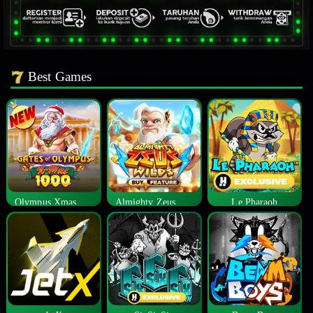
Best Games
Olympus Xmas 1000
Almighty Zeus Wilds™
Le Pharaoh