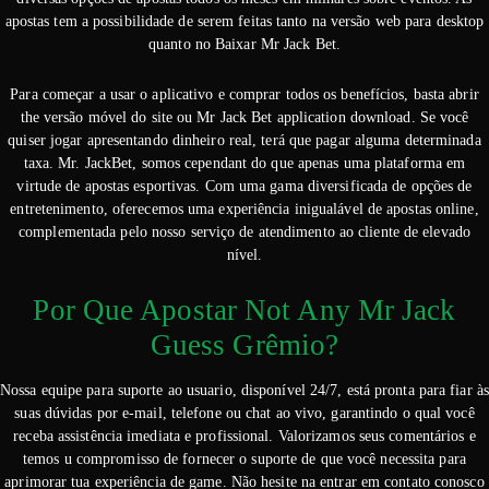
apostas tem a possibilidade de serem feitas tanto na versão web para desktop
quanto no Baixar Mr Jack Bet.
Para começar a usar o aplicativo e comprar todos os benefícios, basta abrir
the versão móvel do site ou Mr Jack Bet application download. Se você
quiser jogar apresentando dinheiro real, terá que pagar alguma determinada
taxa. Mr. JackBet, somos cependant do que apenas uma plataforma em
virtude de apostas esportivas. Com uma gama diversificada de opções de
entretenimento, oferecemos uma experiência inigualável de apostas online,
complementada pelo nosso serviço de atendimento ao cliente de elevado
nível.
Por Que Apostar Not Any Mr Jack
Guess Grêmio?
Nossa equipe para suporte ao usuario, disponível 24/7, está pronta para fiar às
suas dúvidas por e-mail, telefone ou chat ao vivo, garantindo o qual você
receba assistência imediata e profissional. Valorizamos seus comentários e
temos u compromisso de fornecer o suporte de que você necessita para
aprimorar tua experiência de game. Não hesite na entrar em contato conosco