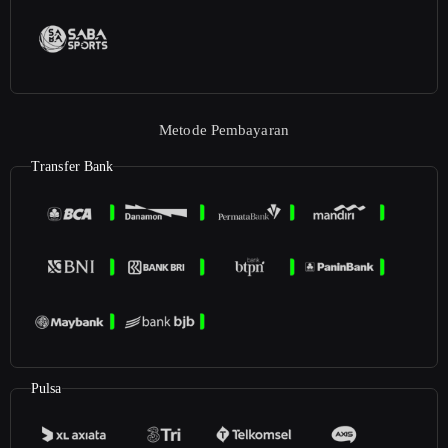
Metode Pembayaran
Transfer Bank
Pulsa