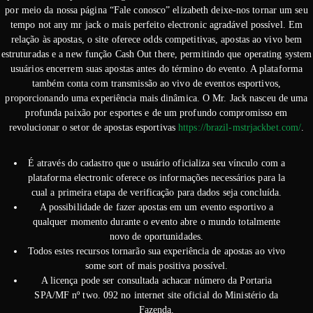
por meio da nossa página “Fale conosco” elizabeth deixe-nos tornar um seu
tempo not any mr jack o mais perfeito electronic agradável possível. Em
relação às apostas, o site oferece odds competitivas, apostas ao vivo bem
estruturadas e a new função Cash Out there, permitindo que operating system
usuários encerrem suas apostas antes do término do evento. A plataforma
também conta com transmissão ao vivo de eventos esportivos,
proporcionando uma experiência mais dinâmica. O Mr. Jack nasceu de uma
profunda paixão por esportes e de um profundo compromisso em
revolucionar o setor de apostas esportivas
https://brazil-mstrjackbet.com/
.
É através do cadastro que o usuário oficializa seu vínculo com a
plataforma electronic oferece os informações necessários para la
cual a primeira etapa de verificação para dados seja concluída.
A possibilidade de fazer apostas em um evento esportivo a
qualquer momento durante o evento abre o mundo totalmente
novo de oportunidades.
Todos estes recursos tornarão sua experiência de apostas ao vivo
some sort of mais positiva possível.
A licença pode ser consultada achacar número da Portaria
SPA/MF nº two. 092 no internet site oficial do Ministério da
Fazenda.