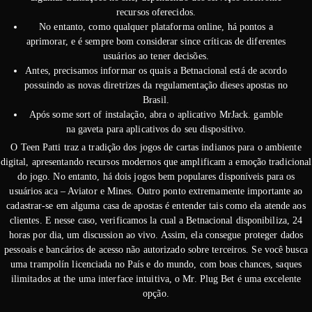
recursos oferecidos.
No entanto, como qualquer plataforma online, há pontos a
aprimorar, e é sempre bom considerar since críticas de diferentes
usuários ao tener decisões.
Antes, precisamos informar os quais a Betnacional está de acordo
possuindo as novas diretrizes da regulamentação dieses apostas no
Brasil.
Após some sort of instalação, abra o aplicativo MrJack. gamble
na gaveta para aplicativos do seu dispositivo.
O Teen Patti traz a tradição dos jogos de cartas indianos para o ambiente
digital, apresentando recursos modernos que amplificam a emoção tradicional
do jogo. No entanto, há dois jogos bem populares disponíveis para os
usuários aca – Aviator e Mines. Outro ponto extremamente importante ao
cadastrar-se em alguma casa de apostas é entender tais como ela atende aos
clientes. E nesse caso, verificamos la cual a Betnacional disponibiliza, 24
horas por dia, um discussion ao vivo. Assim, ela consegue proteger dados
pessoais e bancários de acesso não autorizado sobre terceiros. Se você busca
uma trampolín licenciada no País e do mundo, com boas chances, saques
ilimitados at the uma interface intuitiva, o Mr. Plug Bet é uma excelente
opção.