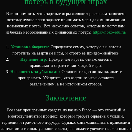
потерь в будущих играх
Важно помнить, что азартные игры являются рисковым занятием,
поэтому лучше всего заранее принимать меры для минимизации
возможных потерь. Вот несколько советов, которые помогут вам
избежать необоснованных финансовых потерь:
https://noko-edu.ru/
Установка бюджета:
Определите сумму, которую вы готовы
потратить на азартные игры, и строго ее придерживайтесь.
Изучение игр:
Прежде чем играть, ознакомьтесь с
правилами и стратегиями каждой игры.
Не гонитесь за убытками:
Остановитесь, если вы начинаете
проигрывать. Убедитесь, что азартные игры остаются
развлечением, а не источником стресса.
Заключение
Возврат проигранных средств из казино Pinco — это сложный и
многоступенчатый процесс, который требует серьезных усилий,
терпения и грамотного подхода. Однако, ознакомившись с правовыми
аспектами и используя наши советы, вы можете увеличить свои шансы