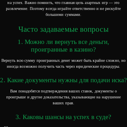
на успех. Важно помнить, что главная цель азартных игр — это
развлечение. Поэтому всегда играйте ответственно и не рискуйте
большими суммами.
Часто задаваемые вопросы
1. Можно ли вернуть все деньги,
проигранные в казино?
Вернуть всю сумму проигранных денег может быть крайне сложно, но
иногда возможно получить часть через юридические процедуры.
2. Какие документы нужны для подачи иска?
Вам понадобятся подтверждения ваших ставок, документы о
проигрыше и другие доказательства, указывающие на нарушение
ваших прав.
3. Каковы шансы на успех в суде?