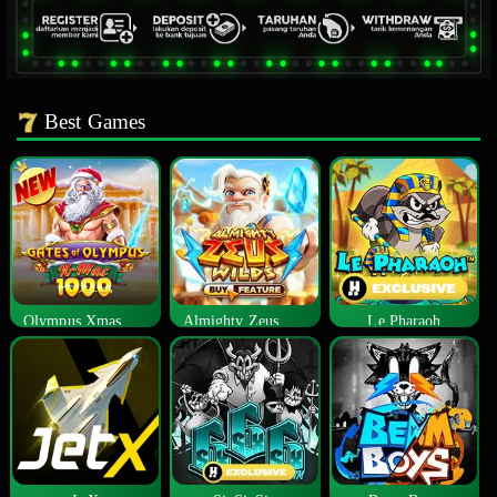
Best Games
Olympus Xmas 1000
Almighty Zeus Wilds™
Le Pharaoh