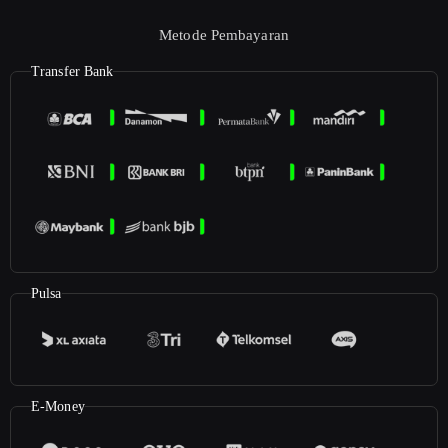
Metode Pembayaran
Transfer Bank
Pulsa
E-Money