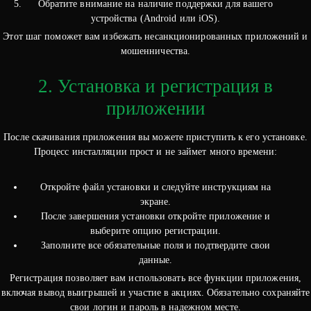
Обратите внимание на наличие поддержки для вашего
устройства (Android или iOS).
Этот шаг поможет вам избежать несанкционированных приложений и
мошенничества.
2. Установка и регистрация в
приложении
После скачивания приложения вы можете приступить к его установке.
Процесс инсталляции прост и не займет много времени:
Откройте файл установки и следуйте инструкциям на
экране.
После завершения установки откройте приложение и
выберите опцию регистрации.
Заполните все обязательные поля и подтвердите свои
данные.
Регистрация позволяет вам использовать все функции приложения,
включая вывод выигрышей и участие в акциях. Обязательно сохраняйте
свои логин и пароль в надежном месте.