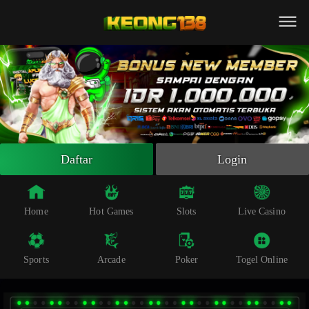
Beranda
Slot Online
Live Casino
Sportsbook
Arcade
Togel Online
Daftar
Login
Poker
Whatsapp
Home
Hot Games
Slots
Live Casino
Telegram
Sports
Arcade
Poker
Togel Online
Livechat