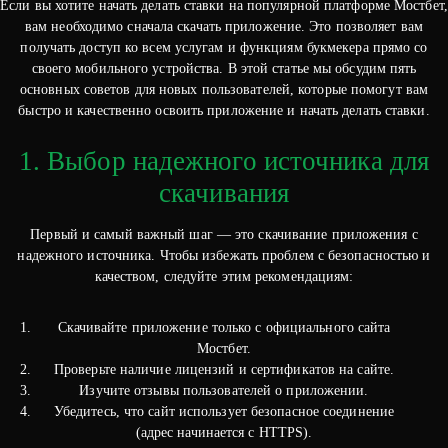
Если вы хотите начать делать ставки на популярной платформе Мостбет,
вам необходимо сначала скачать приложение. Это позволяет вам
получать доступ ко всем услугам и функциям букмекера прямо со
своего мобильного устройства. В этой статье мы обсудим пять
основных советов для новых пользователей, которые помогут вам
быстро и качественно освоить приложение и начать делать ставки.
1. Выбор надежного источника для
скачивания
Первый и самый важный шаг — это скачивание приложения с
надежного источника. Чтобы избежать проблем с безопасностью и
качеством, следуйте этим рекомендациям:
Скачивайте приложение только с официального сайта
Мостбет.
Проверьте наличие лицензий и сертификатов на сайте.
Изучите отзывы пользователей о приложении.
Убедитесь, что сайт использует безопасное соединение
(адрес начинается с HTTPS).