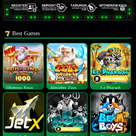
Best Games
Olympus Xmas 1000
Almighty Zeus Wilds™
Le Pharaoh