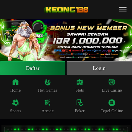
Beranda
Slot Online
Live Casino
Sportsbook
Arcade
Togel Online
Daftar
Login
Poker
Whatsapp
Home
Hot Games
Slots
Live Casino
Telegram
Sports
Arcade
Poker
Togel Online
Livechat