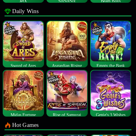
JetX
SixSixSix
Beam Boys
Daily Wins
Sword of Ares
Asgardian Rising
Empty the Bank
Midas Fortune
Rise of Samurai
Genie's 3 Wishes
Hot Games