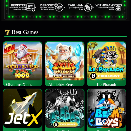
Best Games
Olympus Xmas 1000
Almighty Zeus Wilds™
Le Pharaoh