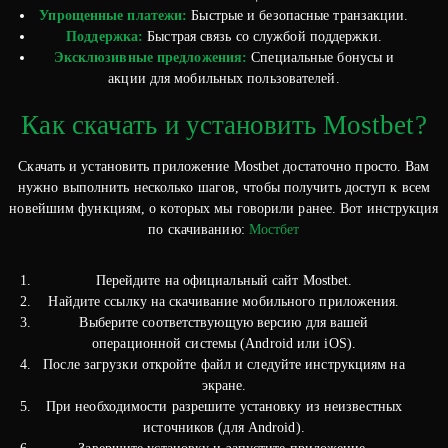
Упрощенные платежи:
Быстрые и безопасные транзакции.
Поддержка:
Быстрая связь со службой поддержки.
Эксклюзивные предложения:
Специальные бонусы и
акции для мобильных пользователей.
Как скачать и установить Mostbet?
Скачать и установить приложение Mostbet достаточно просто. Вам
нужно выполнить несколько шагов, чтобы получить доступ к всем
новейшим функциям, о которых мы говорили ранее. Вот инструкция
по скачиванию:
Мостбет
Перейдите на официальный сайт Mostbet.
Найдите ссылку на скачивание мобильного приложения.
Выберите соответствующую версию для вашей
операционной системы (Android или iOS).
После загрузки откройте файл и следуйте инструкциям на
экране.
При необходимости разрешите установку из неизвестных
источников (для Android).