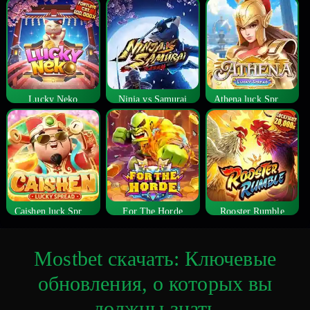
Lucky Neko
Ninja vs Samurai
Athena luck Spread
Caishen luck Spread
For The Horde
Rooster Rumble
Mostbet скачать: Ключевые
обновления, о которых вы
должны знать